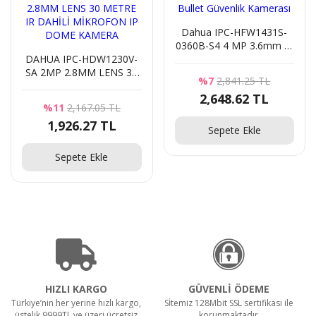
Dahua IPC-HFW1431S-
0360B-S4 4 MP 3.6mm IP
DAHUA IPC-HDW1230V-
Bullet Güvenlik Kamerası
SA 2MP 2.8MM LENS 30
%7
2,841.25 TL
METRE IR DAHİLİ
2,648.62 TL
MİKROFON IP DOME
%11
2,167.05 TL
KAMERA
1,926.27 TL
Sepete Ekle
Sepete Ekle
HIZLI KARGO
GÜVENLİ ÖDEME
Türkiye’nin her yerine hızlı kargo,
Sİtemiz 128Mbit SSL sertifikası ile
üstelik 9999TL ve üzeri ücretsiz
korunmaktadır