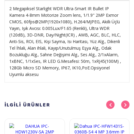
2 Megapiksel Starlight WDR Ultra-Smart IR Bullet IP
Kamera 4-8mm Motorize Zoom lens, 1/1.9" 2MP Exmor
CMOS, 60fps@2MP(1920x1080), H.264/MJPEG, Akıllı Üçlü
Yayın, Işık Avcısı: 0.005Lux/F1.65 (Renkli), Ultra WDR
(120dB), 3D-DNR, Day/Night(ICR) , AWB, AGC, BLC, HLC,
Anti-Sis, ROI, EIS, Kişi Sayma, Isı Haritası, Yüz Alg., Dikenli
Tel İhlali, Alan ihlali, Kayıp/Unutulmuş Eşya Alg., Odak
Bozukluğu Alg., Sahne Değişimi Alg., Ses Alg., 2/1xAlarm,
1xBNC, 1/1xSes, IR LED G.Mesafesi: 50m, 1xRJ45(100M) ,
128Gb Micro SD Memory, IP67, IK10,PoE.Opsiyonel
Uyumlu aksesu
İLGİLİ
ÜRÜNLER