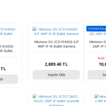
Ücretsiz Kar
Hikvision DS-2CD1043G0-IUF
Hikvision
CD1643G0-
4MP IP IR Bullet Kamera
2MP IP I
R Bullet
a
%43
2,889.40 TL
10,
 TL
Sepete Ekle
Se
le