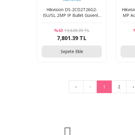
Hikvision DS-2CD2T26G2-
Hikvis
ISU/SL 2MP IP Bullet Güvenlik
MP Ac
Kamerası
%43
13,628.35 TL
7,801.39 TL
Sepete Ekle
«
‹
1
2
›