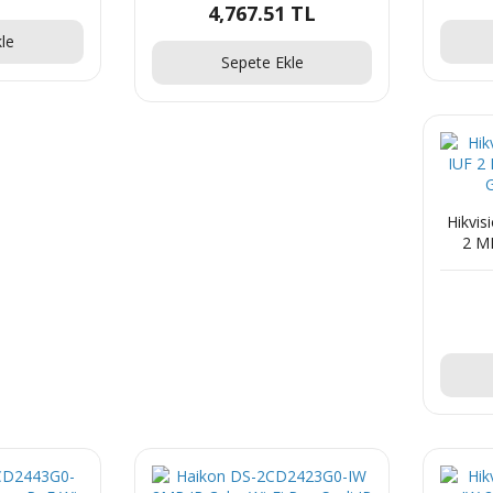
4,767.51 TL
le
Sepete Ekle
Hikvi
2 M