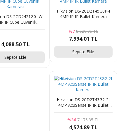
Hikvision DS-2CD2T45G0P-I
sion DS-2CD2421G0-IW
4MP IP IR Bullet Kamera
P IP Cube Güvenlik
Kamerası
%7
8,620.05 TL
7,994.01 TL
4,088.50 TL
Sepete Ekle
Sepete Ekle
Hikvision DS-2CD2T43G2-2I
4MP AcuSense IP IR Bullet
Kamera
%36
7,175.35 TL
4,574.89 TL