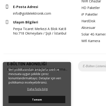
NVR Cihazlar
E-Posta Adresi
HD Paketler
info@goldelektronik.com
iP Paketler
HardDisk
Ulaşım Bilgileri
Aksesuar
Perpa Ticaret Merkezi A Blok Kat:8
No:718 Okmeydanı / Şişli / İstanbul
Solar 4G Kamer
Wifi Kamera
E-BÜLTEN ABONELİĞİ
E-Bülten aboneliği ile fırsatları kaçırma...
Veri politikasındaki amaçlarla sınırlı ve
mevzuata uygun şekilde çerez
konumlandırmaktayız. Detaylar için veri
politikamızı inceleyebilirsiniz.
Daha fazla bilgi
Tamam