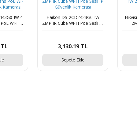
2443G0-IW 4
Haikon DS-2CD2423G0-IW
Hikvi
PoE Wi-Fi
2MP IR Cube Wi-Fi Poe Sesli IP
2M
k Kamerası
Güvenlik Kamerası
 TL
3,130.19 TL
le
Sepete Ekle