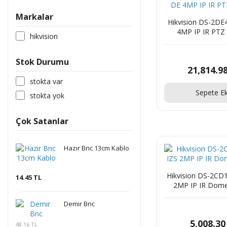
Markalar
Hikvision DS-2D
4MP IP IR PTZ
hikvision
Stok Durumu
21,814.9
stokta var
Sepete Ek
stokta yok
Çok Satanlar
Hazır Bnc 13cm Kablo
Hikvision DS-2CD
14.45 TL
2MP IP IR Dom
Demir Bnc
5,008.30
48.16 TL