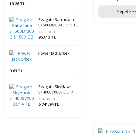
19.26 TL
Sepete Ek
Seagate Barracuda
ST500DM009 3.5" 500
GB 7200 RPM 32 MB
1,396.54 TL
SATA 3 NCQ HDD
963.13 TL
Power Jack Erkek
9.63 TL
Seagate SkyHawk
ST4000VX007 3.5" 4 TB
5900 RPM SATA 3 HDD
7,945.86 TL
Güvenlik Diski
6,741.94 TL