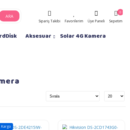
0
ARA
Sipariş Takibi
Favorilerim
Üye Paneli
Sepetim
rdDisk
Aksesuar
Solar 4G Kamera
amera
z Kargo