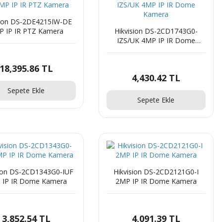
sion DS-2DE4215IW-DE
P IP IR PTZ Kamera
Hikvision DS-2CD1743G0-
IZS/UK 4MP IP IR Dome
Kamera
18,395.86 TL
4,430.42 TL
Sepete Ekle
Sepete Ekle
sion DS-2CD1343G0-IUF
Hikvision DS-2CD2121G0-I
 IP IR Dome Kamera
2MP IP IR Dome Kamera
3,852.54 TL
4,091.39 TL