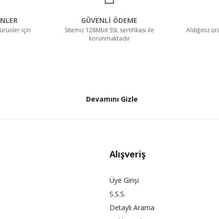
NLER
GÜVENLİ ÖDEME
ürünler için
Sİtemiz 128Mbit SSL sertifikası ile
Aldığınız ü
korunmaktadır
Devamını Gizle
Alışveriş
Üye Girişi
S.S.S.
Detaylı Arama