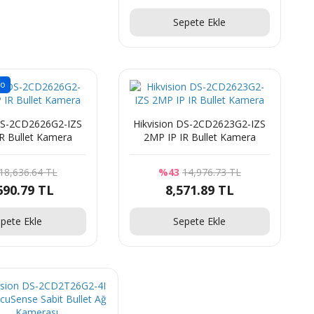
Sepete Ekle
go
 DS-2CD2626G2-IZS
Hikvision DS-2CD2623G2-IZS
R Bullet Kamera
2MP IP IR Bullet Kamera
18,636.64 TL
%43
14,976.73 TL
690.79 TL
8,571.89 TL
pete Ekle
Sepete Ekle