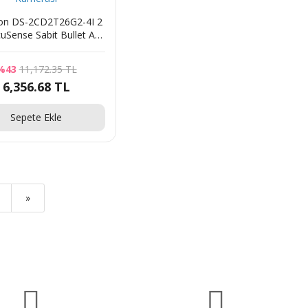
ion DS-2CD2T26G2-4I 2
uSense Sabit Bullet Ağ
Kamerası
%43
11,172.35 TL
6,356.68 TL
Sepete Ekle
»