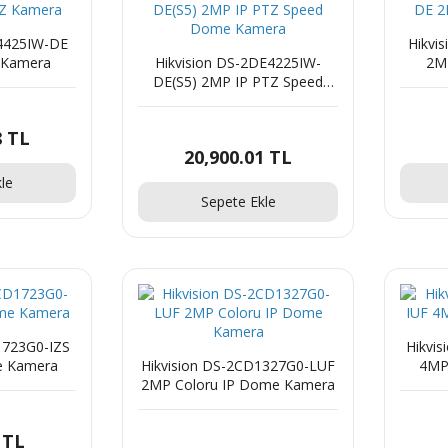
E4425IW-DE
Hikvi
 Kamera
Hikvision DS-2DE4225IW-
2M
DE(S5) 2MP IP PTZ Speed
Dome Kamera
8 TL
20,900.01 TL
le
Sepete Ekle
1723G0-IZS
Hikvi
e Kamera
Hikvision DS-2CD1327G0-LUF
4MP
2MP Coloru IP Dome Kamera
 TL