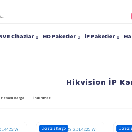
NVR Cihazlar
HD Paketler
iP Paketler
Ha
Hikvision İP K
Hemen Kargo
İndirimde
Ücretsiz Kargo
Ücretsi