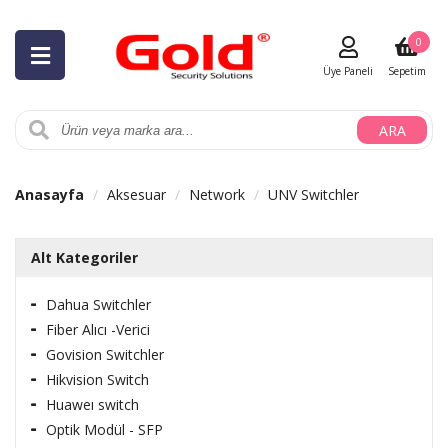
0
Üye Paneli
Sepetim
ARA
Anasayfa
Aksesuar
Network
UNV Switchler
Alt Kategoriler
Dahua Switchler
Fiber Alıcı -Verici
Govision Switchler
Hikvision Switch
Huaweı switch
Optik Modül - SFP