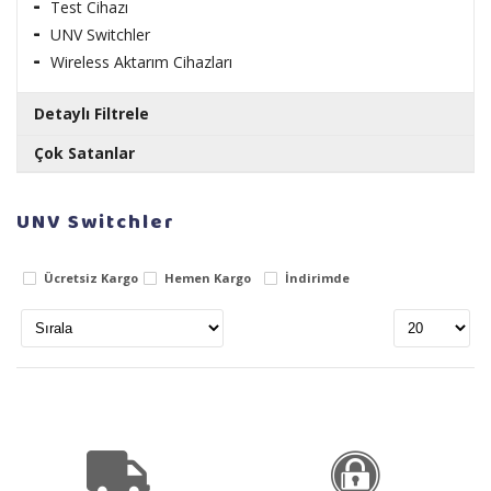
Test Cihazı
UNV Switchler
Wireless Aktarım Cihazları
Detaylı Filtrele
Çok Satanlar
Markalar
Hazır Bnc 13cm Kablo
UNV Switchler
Stok Durumu
14.45 TL
Ücretsiz Kargo
Hemen Kargo
İndirimde
stokta var
stokta yok
Demir Bnc
48.16 TL
19.26 TL
Seagate Barracuda ST500DM009 3.5" 500 GB
7200 RPM 32 MB SATA 3 NCQ HDD
1,396.54 TL