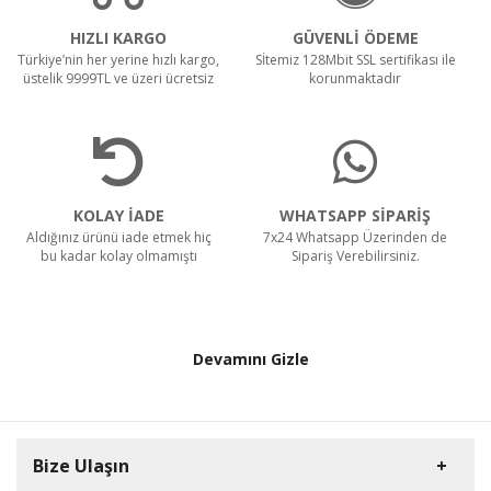
963.13 TL
HIZLI KARGO
GÜVENLİ ÖDEME
Türkiye’nin her yerine hızlı kargo,
Sİtemiz 128Mbit SSL sertifikası ile
Power Jack Erkek
üstelik 9999TL ve üzeri ücretsiz
korunmaktadır
9.63 TL
Seagate SkyHawk ST4000VX007 3.5" 4 TB 5900
RPM SATA 3 HDD Güvenlik Diski
KOLAY İADE
WHATSAPP SİPARİŞ
Aldığınız ürünü iade etmek hiç
7x24 Whatsapp Üzerinden de
7,945.86 TL
bu kadar kolay olmamıştı
Sipariş Verebilirsiniz.
6,741.94 TL
Devamını Gizle
Bize Ulaşın