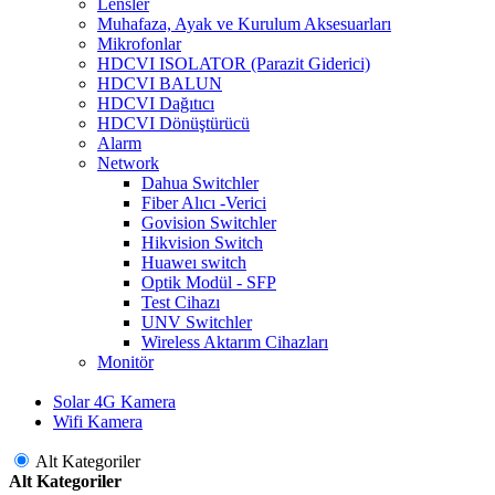
Lensler
Muhafaza, Ayak ve Kurulum Aksesuarları
Mikrofonlar
HDCVI ISOLATOR (Parazit Giderici)
HDCVI BALUN
HDCVI Dağıtıcı
HDCVI Dönüştürücü
Alarm
Network
Dahua Switchler
Fiber Alıcı -Verici
Govision Switchler
Hikvision Switch
Huaweı switch
Optik Modül - SFP
Test Cihazı
UNV Switchler
Wireless Aktarım Cihazları
Monitör
Solar 4G Kamera
Wifi Kamera
Alt Kategoriler
Alt Kategoriler