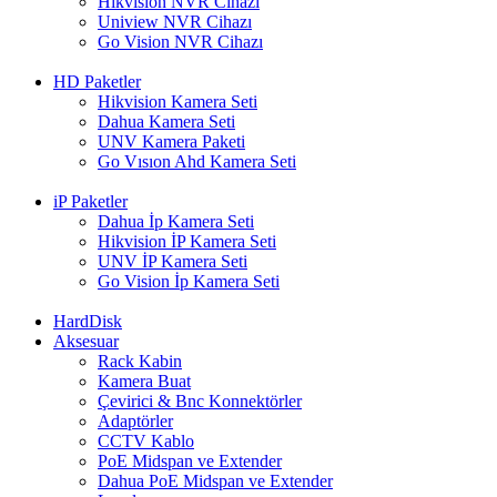
Hikvision NVR Cihazı
Uniview NVR Cihazı
Go Vision NVR Cihazı
HD Paketler
Hikvision Kamera Seti
Dahua Kamera Seti
UNV Kamera Paketi
Go Vısıon Ahd Kamera Seti
iP Paketler
Dahua İp Kamera Seti
Hikvision İP Kamera Seti
UNV İP Kamera Seti
Go Vision İp Kamera Seti
HardDisk
Aksesuar
Rack Kabin
Kamera Buat
Çevirici & Bnc Konnektörler
Adaptörler
CCTV Kablo
PoE Midspan ve Extender
Dahua PoE Midspan ve Extender