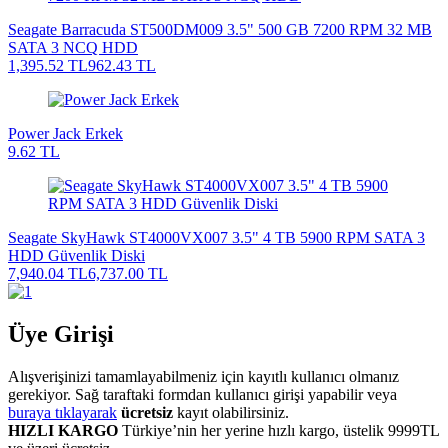
Seagate Barracuda ST500DM009 3.5" 500 GB 7200 RPM 32 MB
SATA 3 NCQ HDD
1,395.52 TL
962.43 TL
Power Jack Erkek
9.62 TL
Seagate SkyHawk ST4000VX007 3.5" 4 TB 5900 RPM SATA 3
HDD Güvenlik Diski
7,940.04 TL
6,737.00 TL
Üye Girişi
Alışverişinizi tamamlayabilmeniz için kayıtlı kullanıcı olmanız
gerekiyor. Sağ taraftaki formdan kullanıcı girişi yapabilir veya
buraya tıklayarak
ücretsiz
kayıt olabilirsiniz.
HIZLI KARGO
Türkiye’nin her yerine hızlı kargo, üstelik 9999TL