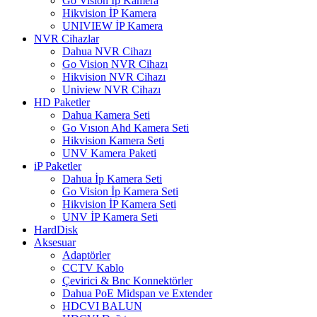
Go Vision İp Kamera
Hikvision İP Kamera
UNIVIEW İP Kamera
NVR Cihazlar
Dahua NVR Cihazı
Go Vision NVR Cihazı
Hikvision NVR Cihazı
Uniview NVR Cihazı
HD Paketler
Dahua Kamera Seti
Go Vısıon Ahd Kamera Seti
Hikvision Kamera Seti
UNV Kamera Paketi
iP Paketler
Dahua İp Kamera Seti
Go Vision İp Kamera Seti
Hikvision İP Kamera Seti
UNV İP Kamera Seti
HardDisk
Aksesuar
Adaptörler
CCTV Kablo
Çevirici & Bnc Konnektörler
Dahua PoE Midspan ve Extender
HDCVI BALUN