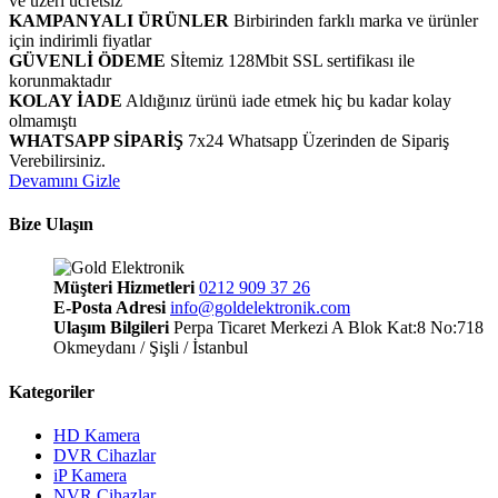
ve üzeri ücretsiz
KAMPANYALI ÜRÜNLER
Birbirinden farklı marka ve ürünler
için indirimli fiyatlar
GÜVENLİ ÖDEME
Sİtemiz 128Mbit SSL sertifikası ile
korunmaktadır
KOLAY İADE
Aldığınız ürünü iade etmek hiç bu kadar kolay
olmamıştı
WHATSAPP SİPARİŞ
7x24 Whatsapp Üzerinden de Sipariş
Verebilirsiniz.
Devamını Gizle
Bize Ulaşın
Müşteri Hizmetleri
0212 909 37 26
E-Posta Adresi
info@goldelektronik.com
Ulaşım Bilgileri
Perpa Ticaret Merkezi A Blok Kat:8 No:718
Okmeydanı / Şişli / İstanbul
Kategoriler
HD Kamera
DVR Cihazlar
iP Kamera
NVR Cihazlar