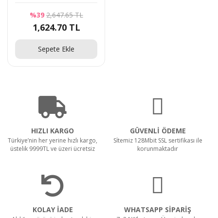
Yönetilmeyen POE
%39
2,647.65 TL
Anahtarı
1,624.70 TL
Sepete Ekle
HIZLI KARGO
GÜVENLİ ÖDEME
Türkiye’nin her yerine hızlı kargo,
Sİtemiz 128Mbit SSL sertifikası ile
üstelik 9999TL ve üzeri ücretsiz
korunmaktadır
KOLAY İADE
WHATSAPP SİPARİŞ