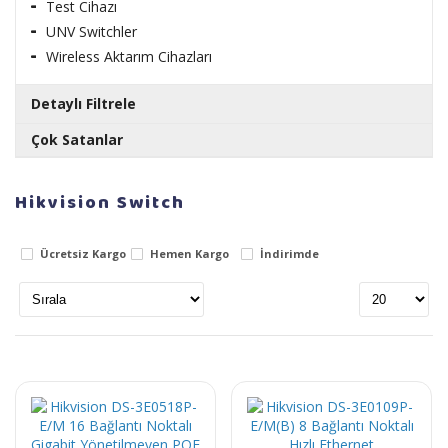
Test Cihazı
UNV Switchler
Wireless Aktarım Cihazları
Detaylı Filtrele
Çok Satanlar
Markalar
Hazır Bnc 13cm Kablo
Hikvision Switch
hikvision
14.44 TL
Stok Durumu
Ücretsiz Kargo
Hemen Kargo
İndirimde
Demir Bnc
stokta var
stokta yok
48.14 TL
19.26 TL
Seagate Barracuda ST500DM009 3.5" 500 GB
7200 RPM 32 MB SATA 3 NCQ HDD
1,396.03 TL