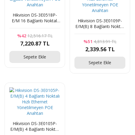
962.78 TL
Hikvision DS-3E0518P-
Power Jack Erkek
E/M 16 Bağlantı Noktalı
Hikvision DS-3E0109P-
Gigabit Yönetilmeyen POE
E/M(B) 8 Bağlantı Noktalı
Anahtarı
Hızlı Ethernet
%42
12,516.17 TL
9.63 TL
Yönetilmeyen POE
%51
4,813.91 TL
7,220.87 TL
Anahtarı
2,339.56 TL
Seagate SkyHawk ST4000VX007 3.5" 4 TB 5900
Sepete Ekle
RPM SATA 3 HDD Güvenlik Diski
Sepete Ekle
7,942.96 TL
6,739.48 TL
Hikvision DS-3E0105P-
E/M(B) 4 Bağlantı Noktalı
Hızlı Ethernet