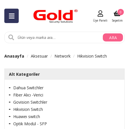
0
Üye Paneli
Sepetim
ARA
Anasayfa
Aksesuar
Network
Hikvision Switch
Alt Kategoriler
Dahua Switchler
Fiber Alıcı -Verici
Govision Switchler
Hikvision Switch
Huaweı switch
Optik Modül - SFP