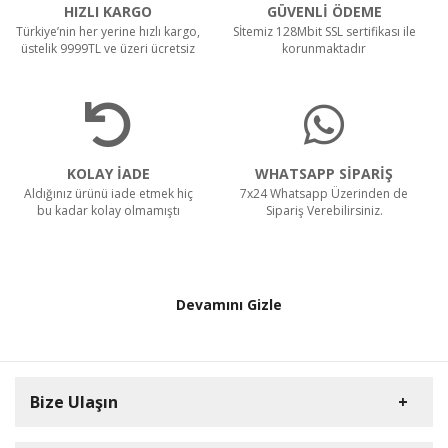
HIZLI KARGO
GÜVENLİ ÖDEME
1,395.52 TL
Türkiye’nin her yerine hızlı kargo,
Sİtemiz 128Mbit SSL sertifikası ile
962.43 TL
üstelik 9999TL ve üzeri ücretsiz
korunmaktadır
Power Jack Erkek
9.62 TL
KOLAY İADE
WHATSAPP SİPARİŞ
Aldığınız ürünü iade etmek hiç
7x24 Whatsapp Üzerinden de
Seagate SkyHawk ST4000VX007 3.5" 4 TB 5900
bu kadar kolay olmamıştı
Sipariş Verebilirsiniz.
RPM SATA 3 HDD Güvenlik Diski
7,940.04 TL
6,737.00 TL
Devamını Gizle
Bize Ulaşın