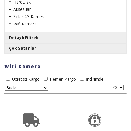
HardDisk
Aksesuar
Solar 4G Kamera
Wifi Kamera
Detaylı Filtrele
Çok Satanlar
Hazır Bnc 13cm Kablo
Markalar
Wifi Kamera
14.44 TL
Stok Durumu
Ücretsiz Kargo
Hemen Kargo
İndirimde
Stokta var
Demir Bnc
Stokta yok
48.12 TL
19.25 TL
Seagate Barracuda ST500DM009 3.5" 500 GB
7200 RPM 32 MB SATA 3 NCQ HDD