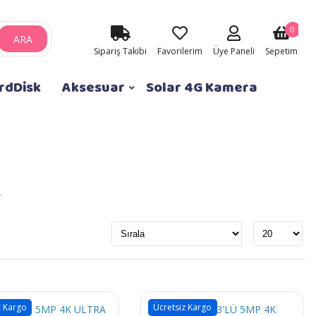
0
ARA
Sipariş Takibi
Favorilerim
Üye Paneli
Sepetim
rdDisk
Aksesuar
Solar 4G Kamera
r
z Kargo
Ücretsiz Kargo