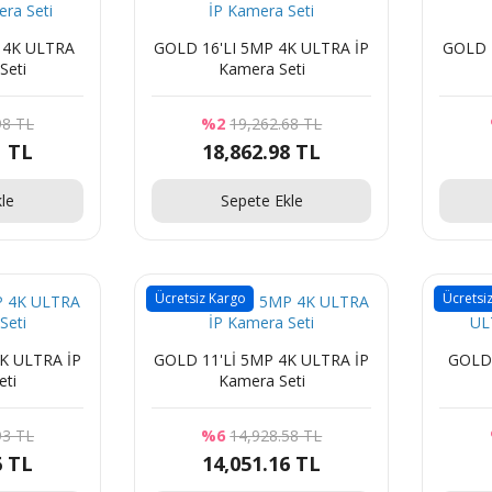
GOLD 16'LI 5MP 4K ULTRA İP
GOLD 15'Lİ 5MP 4K ULTRA İP
Seti
Kamera Seti
98 TL
%2
19,262.68 TL
1 TL
18,862.98 TL
le
Sepete Ekle
Ücretsiz Kargo
Ücretsi
GOLD 11'Lİ 5MP 4K ULTRA İP
GOLD 10'LU 5MP 4K UL
eti
Kamera Seti
93 TL
%6
14,928.58 TL
6 TL
14,051.16 TL