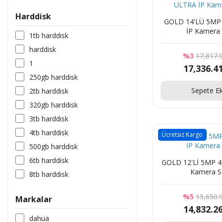
Harddisk
GOLD 14'LÜ 5MP 4K ULTRA
İP Kamera 
1tb harddi̇sk
harddisk
%3
17,817.
1
17,336.4
250gb harddi̇sk
Sepete Ek
2tb harddi̇sk
320gb harddi̇sk
3tb harddi̇sk
4tb harddi̇sk
Ücretsiz Kargo
500gb harddi̇sk
6tb harddi̇sk
GOLD 12'Lİ 5MP 4K ULTRA İP
Kamera S
8tb harddi̇sk
%5
15,650.
Markalar
14,832.2
dahua