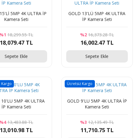
GOLD 13'LÜ 5MP 4K ULTRA
Kamera Seti
İP Kamera Seti
%1
18,299.55 TL
%2
16,373.28 TL
18,079.47 TL
16,002.47 TL
Sepete Ekle
Sepete Ekle
z Kargo
Ücretsiz Kargo
TRA
GOLD 9'LU 5MP 4K ULTRA İP
İP Kamera Seti
Kamera Seti
%4
13,483.88 TL
%3
12,135.49 TL
13,010.98 TL
11,710.75 TL