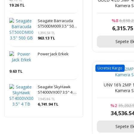
19.26 TL
Kamera S
%8
6,838.2
Seagate Barracuda
ST500DM009 3.5" 500
6,315.75
GB 7200 RPM 32 MB
1,396.54 TL
SATA 3 NCQ HDD
963.13 TL
Sepete Ek
Power Jack Erkek
Ücretsiz Kargo
9.63 TL
UNV 16'lı 2MP 
Seagate SkyHawk
Kamera S
ST4000VX007 3.5" 4 TB
5900 RPM SATA 3 HDD
7,945.86 TL
Güvenlik Diski
6,741.94 TL
%2
35,202.
34,536.5
Sepete Ek