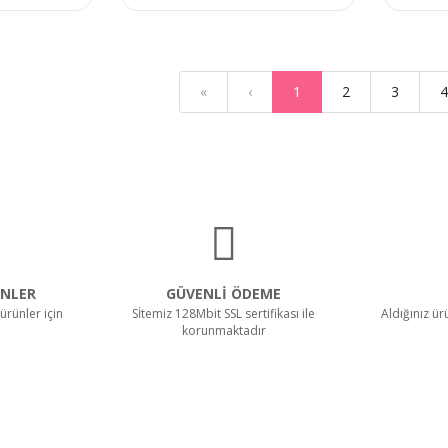
«
‹
1
2
3
4
NLER
GÜVENLİ ÖDEME
ürünler için
Sİtemiz 128Mbit SSL sertifikası ile
Aldığınız ü
korunmaktadır