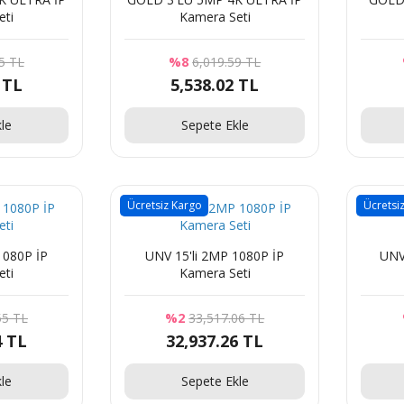
eti
Kamera Seti
5 TL
%8
6,019.59 TL
 TL
5,538.02 TL
le
Sepete Ekle
Ücretsiz Kargo
Ücretsi
1080P İP
UNV 15'li 2MP 1080P İP
UNV
eti
Kamera Seti
55 TL
%2
33,517.06 TL
4 TL
32,937.26 TL
le
Sepete Ekle