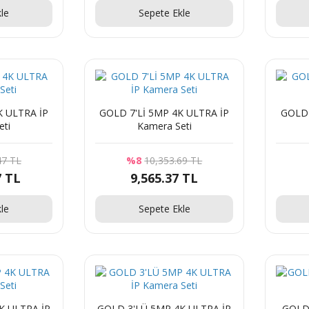
le
Sepete Ekle
GOLD 7'Lİ 5MP 4K ULTRA İP
GOLD 6'LI 5MP 4K ULTRA 
eti
Kamera Seti
47 TL
%8
10,353.69 TL
7 TL
9,565.37 TL
le
Sepete Ekle
GOLD 3'LÜ 5MP 4K ULTRA İP
GOLD 2'lİ 5MP 4K ULTRA