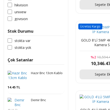
Sepete Ek
hikvision
uniview
govısıon
Ücretsiz Kargo
Stok Durumu
GOLD 8'Lİ 5MP 4K ULTRA İP
stokta var
Kamera S
stokta yok
%2
10,594.
Çok Satanlar
10,346.4
Hazır Bnc 13cm Kablo
Sepete Ek
14.45 TL
Demir Bnc
GOLD 4'LÜ 5MP 4K ULTRA İP
48.16 TL