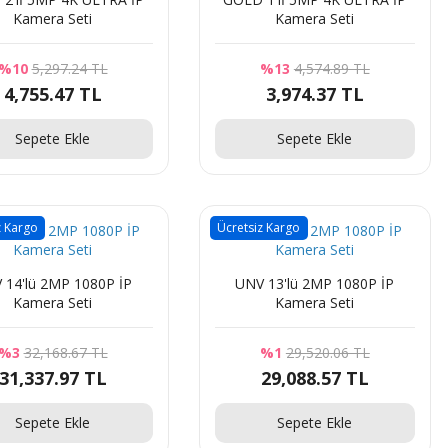
Kamera Seti
Kamera Seti
%10
5,297.24 TL
%13
4,574.89 TL
4,755.47 TL
3,974.37 TL
Sepete Ekle
Sepete Ekle
z Kargo
Ücretsiz Kargo
 14'lü 2MP 1080P İP
UNV 13'lü 2MP 1080P İP
Kamera Seti
Kamera Seti
%3
32,168.67 TL
%1
29,520.06 TL
31,337.97 TL
29,088.57 TL
Sepete Ekle
Sepete Ekle