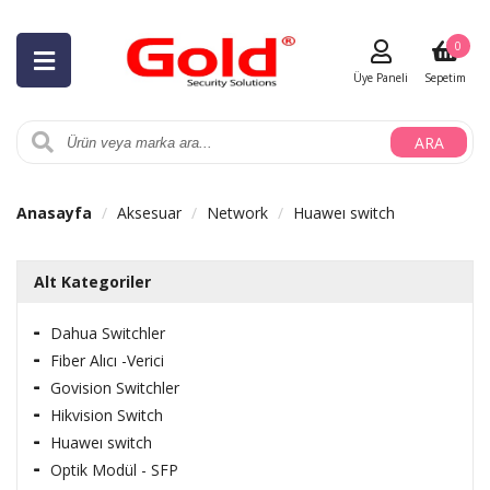
0
Üye Paneli
Sepetim
ARA
Anasayfa
Aksesuar
Network
Huaweı switch
Alt Kategoriler
Dahua Switchler
Fiber Alıcı -Verici
Govision Switchler
Hikvision Switch
Huaweı switch
Optik Modül - SFP