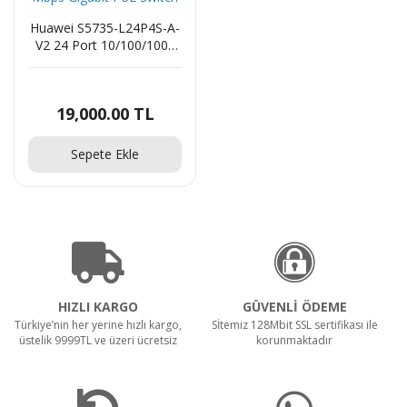
962.78 TL
Huawei S5735-L24P4S-A-
V2 24 Port 10/100/1000
Power Jack Erkek
Mbps Gigabit PoE Switch
9.63 TL
19,000.00 TL
Sepete Ekle
Seagate SkyHawk ST4000VX007 3.5" 4 TB 5900
RPM SATA 3 HDD Güvenlik Diski
7,942.96 TL
6,739.48 TL
HIZLI KARGO
GÜVENLİ ÖDEME
Türkiye’nin her yerine hızlı kargo,
Sİtemiz 128Mbit SSL sertifikası ile
üstelik 9999TL ve üzeri ücretsiz
korunmaktadır