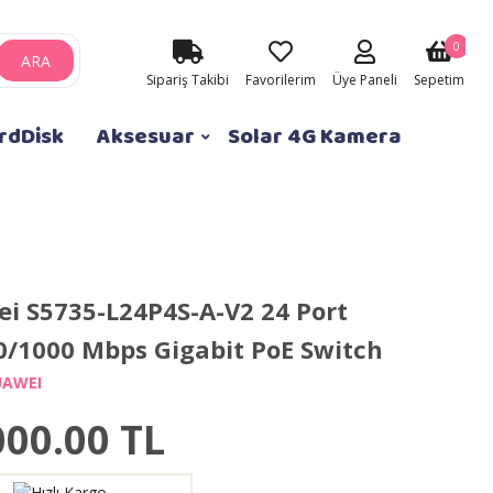
0
ARA
Sipariş Takibi
Favorilerim
Üye Paneli
Sepetim
rdDisk
Aksesuar
Solar 4G Kamera
i S5735-L24P4S-A-V2 24 Port
0/1000 Mbps Gigabit PoE Switch
UAWEI
000.00
TL