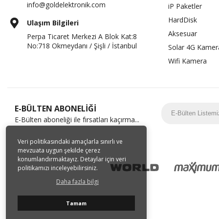
info@goldelektronik.com
iP Paketler
HardDisk
Ulaşım Bilgileri
Aksesuar
Perpa Ticaret Merkezi A Blok Kat:8
No:718 Okmeydanı / Şişli / İstanbul
Solar 4G Kamer
Wifi Kamera
E-BÜLTEN ABONELİĞİ
E-Bülten aboneliği ile fırsatları kaçırma...
Veri politikasındaki amaçlarla sınırlı ve
mevzuata uygun şekilde çerez
konumlandırmaktayız. Detaylar için veri
politikamızı inceleyebilirsiniz.
Daha fazla bilgi
Tamam