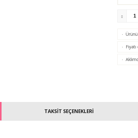
Ürünü 
·
(
Karşı
Fiyatı
·
Aklımd
·
TAKSİT SEÇENEKLERİ