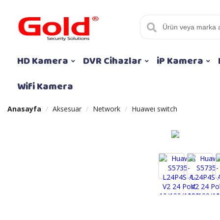
HD Kamera
DVR Cihazlar
iP Kamera
Wifi Kamera
Anasayfa
Aksesuar
Network
Huaweı switch