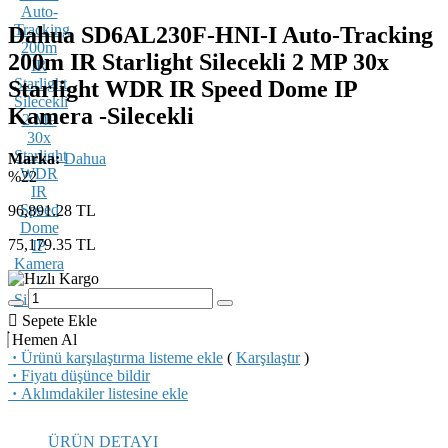
Dahua SD6AL230F-HNI-I Auto-Tracking
200m IR Starlight Silecekli 2 MP 30x
Starlight WDR IR Speed Dome IP
Kamera -Silecekli
Marka:
Dahua
%22
96,891.28 TL
75,179.35
TL
Sepete Ekle
Hemen Al
·
Ürünü karşılaştırma listeme ekle
(
Karşılaştır
)
·
Fiyatı düşünce bildir
·
Aklımdakiler listesine ekle
ÜRÜN DETAYI