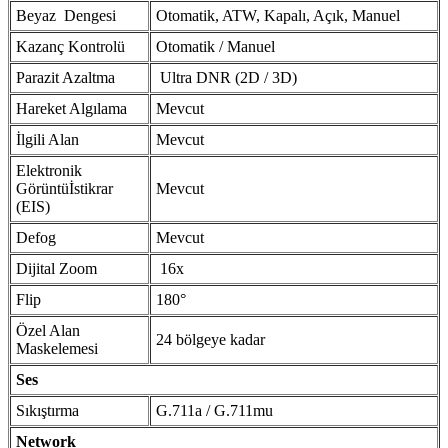
Beyaz Dengesi
Otomatik, ATW, Kapalı, Açık, Manuel
Kazanç Kontrolü
Otomatik / Manuel
Parazit Azaltma
Ultra DNR (2D / 3D)
Hareket Algılama
Mevcut
İlgili Alan
Mevcut
Elektronik
Görüntüİstikrar
Mevcut
(EIS)
Defog
Mevcut
Dijital Zoom
16x
Flip
180°
Özel Alan
24 bölgeye kadar
Maskelemesi
Ses
Sıkıştırma
G.711a / G.711mu
Network