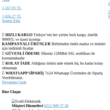
2
2,167.05 TL
2
1,926.27 TL
S
Sepete Ekle
HIZLI KARGO
Türkiye’nin her yerine hızlı kargo, üstelik
9999TL ve üzeri ücretsiz
KAMPANYALI ÜRÜNLER
Birbirinden farklı marka ve ürünler
için indirimli fiyatlar
GÜVENLİ ÖDEME
Sİtemiz 128Mbit SSL sertifikası ile
korunmaktadır
KOLAY İADE
Aldığınız ürünü iade etmek hiç bu kadar kolay
olmamıştı
WHATSAPP SİPARİŞ
7x24 Whatsapp Üzerinden de Sipariş
Verebilirsiniz.
Devamını Gizle
Bize Ulaşın
Müşteri Hizmetleri
0212 909 37 26