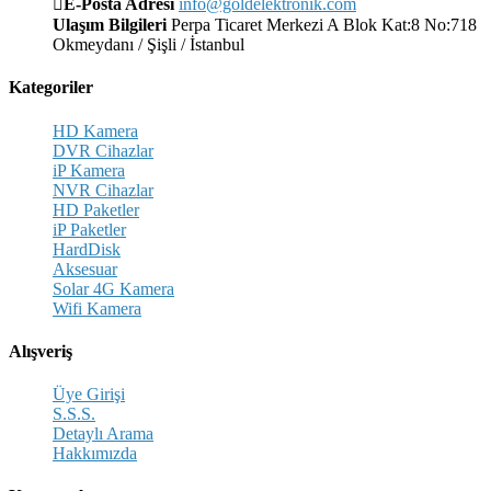
E-Posta Adresi
info@goldelektronik.com
Ulaşım Bilgileri
Perpa Ticaret Merkezi A Blok Kat:8 No:718
Okmeydanı / Şişli / İstanbul
Kategoriler
HD Kamera
DVR Cihazlar
iP Kamera
NVR Cihazlar
HD Paketler
iP Paketler
HardDisk
Aksesuar
Solar 4G Kamera
Wifi Kamera
Alışveriş
Üye Girişi
S.S.S.
Detaylı Arama
Hakkımızda