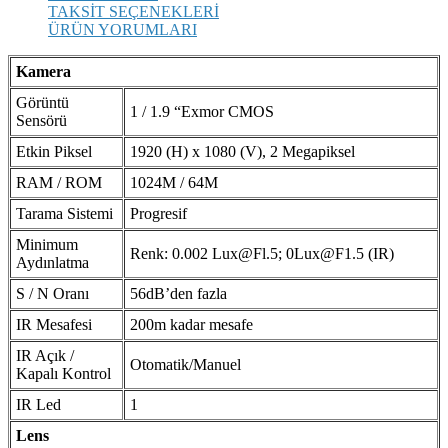
TAKSİT SEÇENEKLERİ
ÜRÜN YORUMLARI
Kamera
Görüntü
1 / 1.9 “Exmor CMOS
Sensörü
Etkin Piksel
1920 (H) x 1080 (V), 2 Megapiksel
RAM / ROM
1024M / 64M
Tarama Sistemi
Progresif
Minimum
Renk: 0.002 Lux@Fl.5; 0Lux@F1.5 (IR)
Aydınlatma
S / N Oranı
56dB’den fazla
IR Mesafesi
200m kadar mesafe
IR Açık /
Otomatik/Manuel
Kapalı Kontrol
IR Led
1
Lens