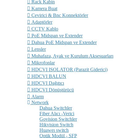
Rack Kabin
Kamera Buat
Çevirici & Bnc Konnektörler
Adaptörler
CCTV Kablo
PoE Midspan ve Extender
Dahua PoE Midspan ve Extender
Lensler
Muhafaza, Ayak ve Kurulum Aksesuarları
Mikrofonlar
HDCVI ISOLATOR (Parazit Giderici)
HDCVI BALUN
HDCVI Dağıtıcı
HDCVI Dönüştürücü
Alarm
Network
Dahua Switchler
Fiber Alıcı -Verici
Govision Switchler
Hikvision Switch
Huaweı switch
Optik Modül - SFP