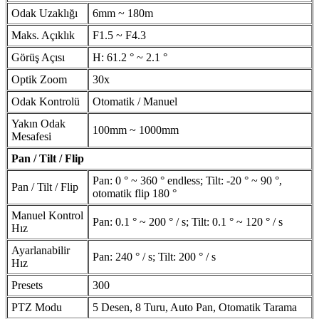
Odak Uzaklığı
6mm ~ 180m
Maks. Açıklık
F1.5 ~ F4.3
Görüş Açısı
H: 61.2 ° ~ 2.1 °
Optik Zoom
30x
Odak Kontrolü
Otomatik / Manuel
Yakın Odak
100mm ~ 1000mm
Mesafesi
Pan / Tilt / Flip
Pan: 0 ° ~ 360 ° endless; Tilt: -20 ° ~ 90 °,
Pan / Tilt / Flip
otomatik flip 180 °
Manuel Kontrol
Pan: 0.1 ° ~ 200 ° / s; Tilt: 0.1 ° ~ 120 ° / s
Hız
Ayarlanabilir
Pan: 240 ° / s; Tilt: 200 ° / s
Hız
Presets
300
PTZ Modu
5 Desen, 8 Turu, Auto Pan, Otomatik Tarama