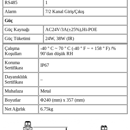
RS485
1
Alarm
7/2 Kanal Giriş/Çıkış
Güç
Güç Kaynağı
AC24V/3A(±25%),Hi-POE
Güç Tüketimi
24W, 38W (IR)
Çalışma
-40 ° C ~ 70 ° C (-40 ° F ~ + 158 ° F) /%
Koşulları
90’dan düşük RH
Koruma
IP67
Sertifikası
Dayanıklılık
–
Sertifikası
Muhafaza
Metal
Boyutlar
Φ240 (mm) x 357 (mm)
Net Ağırlık
6.75kg