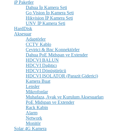
iP Paketler
Dahua İp Kamera Seti
Go Vision İp Kamera Seti
Hikvision İP Kamera Seti
UNV İP Kamera Seti
HardDisk
Aksesuar
Adaptörler
CCTV Kablo
Çevirici & Bnc Konnektörler
Dahua PoE Midspan ve Extender
HDCVI BALUN
HDCVI Dağıtıcı
HDCVI Dönüştürücü
HDCVI ISOLATOR (Parazit Giderici)
Kamera Buat
Lensler
Mikrofonlar
Muhafaza, Ayak ve Kurulum Aksesuarları
PoE Midspan ve Extender
Rack Kabin
Alarm
Network
Monitör
Solar 4G Kamera