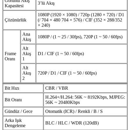
Görüntü Akış
3’lü Akış
Kapasitesi
1080P (1920 × 1080) / 720p (1280 × 720) / D1
Çözünürlük
(/ 704 × 480 704 × 576) / CIF (352 × 288/352
× 240)
Ana
1080P / (1 ~ 25 / 30fps), 720P (1 ~ 50 / 60fps)
Akış
Alt
Frame
Akış
D1 / CIF (1 ~ 50 / 60fps)
Oranı
1
Alt
Akış
720P / D1 / CIF (1 ~ 50 / 60fps)
2
Bit Hızı
CBR / VBR
H.264+/H.264: 56K ~ 8192Kbps, MJPEG:
Bit Oranı
56K ~ 20480Kbps
Gündüz / Gece
Otomatik (ICR) / Renkli / B / S
Arka Işık
BLC / HLC / WDR (120dB)
Dengeleme