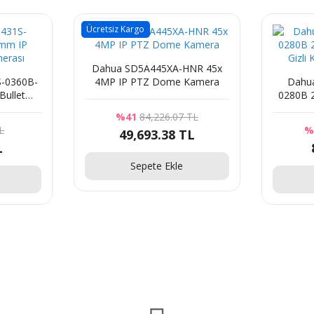
Ücretsiz Kargo
Dahua SD5A445XA-HNR 45x
-0360B-
4MP IP PTZ Dome Kamera
Dahu
Bullet
0280B 
ası
Gizli
%41
84,226.07 TL
L
%
49,693.38 TL
L
Sepete Ekle