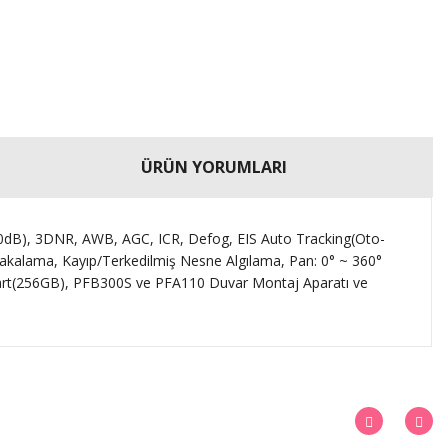
ÜRÜN YORUMLARI
B), 3DNR, AWB, AGC, ICR, Defog, EIS Auto Tracking(Oto-
yakalama, Kayıp/Terkedilmiş Nesne Algılama, Pan: 0° ~ 360°
SD-Kart(256GB), PFB300S ve PFA110 Duvar Montaj Aparatı ve