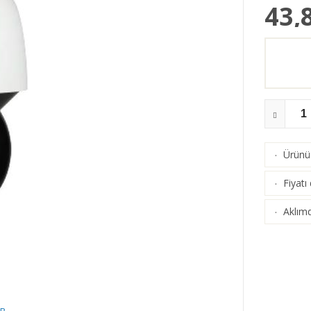
43,
Ürünü 
·
Fiyatı
·
Aklımd
·