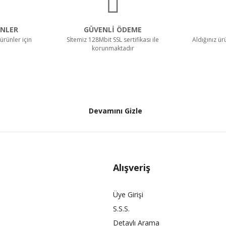
NLER
GÜVENLİ ÖDEME
ürünler için
Sİtemiz 128Mbit SSL sertifikası ile
Aldığınız ü
korunmaktadır
Devamını Gizle
Alışveriş
Üye Girişi
S.S.S.
Detaylı Arama