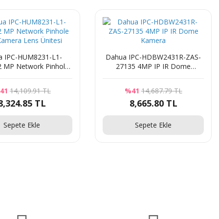
a IPC-HUM8231-L1-
Dahua IPC-HDBW2431R-ZAS-
2 MP Network Pinhole
27135 4MP IP IR Dome
 Kamera Lens Ünitesi
Kamera
41
14,109.91 TL
%41
14,687.79 TL
8,324.85 TL
8,665.80 TL
Sepete Ekle
Sepete Ekle