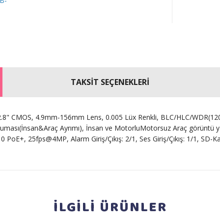
TAKSİT SEÇENEKLERİ
2.8" CMOS, 4.9mm-156mm Lens, 0.005 Lüx Renkli, BLC/HLC/WDR(120d
oruması(İnsan&Araç Ayrımı), İnsan ve MotorluMotorsuz Araç görüntü 
 IK10 PoE+, 25fps@4MP, Alarm Giriş/Çıkış: 2/1, Ses Giriş/Çıkış: 1/1, 
İLGİLİ
ÜRÜNLER