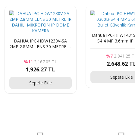
Dahua IPC-HFW1431S
DAHUA IPC-HDW1230V-SA
S4 4 MP 3.6mm IP 
2MP 2.8MM LENS 30 METRE IR
Güvenlik Kamer
DAHİLİ MİKROFON IP DOME
%7
2,841.25 T
KAMERA
%11
2,167.05 TL
2,648.62 T
1,926.27 TL
Sepete Ekle
Sepete Ekle