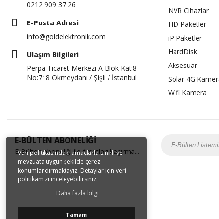
0212 909 37 26
NVR Cihazlar
E-Posta Adresi
HD Paketler
info@goldelektronik.com
iP Paketler
HardDisk
Ulaşım Bilgileri
Aksesuar
Perpa Ticaret Merkezi A Blok Kat:8
No:718 Okmeydanı / Şişli / İstanbul
Solar 4G Kamer
Wifi Kamera
E-BÜLTEN ABONELİĞİ
E-Bülten aboneliği ile fırsatları kaçırma...
Veri politikasındaki amaçlarla sınırlı ve
mevzuata uygun şekilde çerez
konumlandırmaktayız. Detaylar için veri
politikamızı inceleyebilirsiniz.
Daha fazla bilgi
Tamam