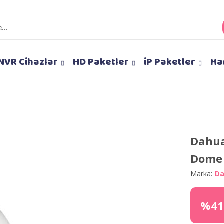
NVR Cihazlar
HD Paketler
iP Paketler
Ha
Dahua
Dome
Marka:
D
%41