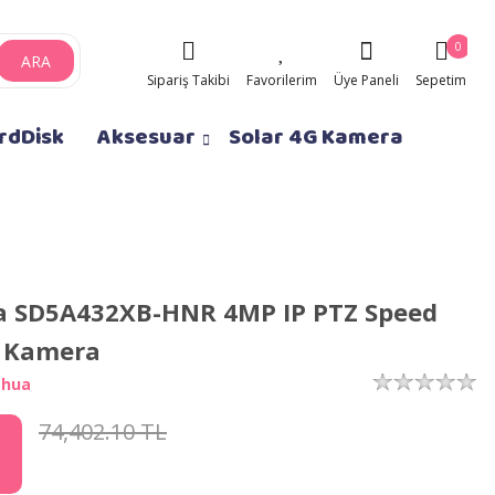
0
ARA
Sipariş Takibi
Favorilerim
Üye Paneli
Sepetim
rdDisk
Aksesuar
Solar 4G Kamera
 SD5A432XB-HNR 4MP IP PTZ Speed
 Kamera
ahua
74,402.10 TL