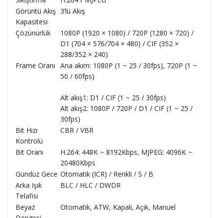
Görüntü Akış
3’lü Akış
Kapasitesi
Çözünürlük
1080P (1920 × 1080) / 720P (1280 × 720) /
D1 (704 × 576/704 × 480) / CIF (352 ×
288/352 × 240)
Frame Oranı
Ana akım: 1080P (1 ~ 25 / 30fps), 720P (1 ~
50 / 60fps)
Alt akış1: D1 / CIF (1 ~ 25 / 30fps)
Alt akış2: 1080P / 720P / D1 / CIF (1 ~ 25 /
30fps)
Bit Hızı
CBR / VBR
Kontrolü
Bit Oranı
H.264: 448K ~ 8192Kbps, MJPEG: 4096K ~
20480Kbps
Gündüz Gece
Otomatik (ICR) / Renkli / S / B
Arka Işık
BLC / HLC / DWDR
Telafisi
Beyaz
Otomatik, ATW, Kapalı, Açık, Manuel
Dengesi