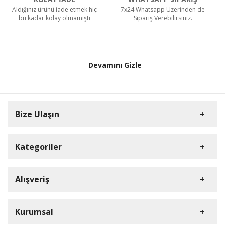
Aldığınız ürünü iade etmek hiç
7x24 Whatsapp Üzerinden de
bu kadar kolay olmamıştı
Sipariş Verebilirsiniz.
Devamını Gizle
Bize Ulaşın
Kategoriler
HD Kamera
Alışveriş
DVR Cihazlar
Müşteri Hizmetleri
iP Kamera
Üye Girişi
Kurumsal
0212 909 37 26
NVR Cihazlar
S.S.S.