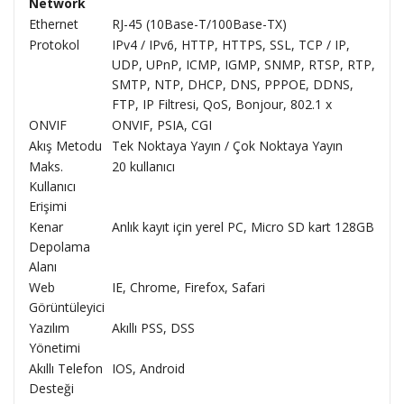
Network
Ethernet
RJ-45 (10Base-T/100Base-TX)
Protokol
IPv4 / IPv6, HTTP, HTTPS, SSL, TCP / IP,
UDP, UPnP, ICMP, IGMP, SNMP, RTSP, RTP,
SMTP, NTP, DHCP, DNS, PPPOE, DDNS,
FTP, IP Filtresi, QoS, Bonjour, 802.1 x
ONVIF
ONVIF, PSIA, CGI
Akış Metodu
Tek Noktaya Yayın / Çok Noktaya Yayın
Maks.
20 kullanıcı
Kullanıcı
Erişimi
Kenar
Anlık kayıt için yerel PC, Micro SD kart 128GB
Depolama
Alanı
Web
IE, Chrome, Firefox, Safari
Görüntüleyici
Yazılım
Akıllı PSS, DSS
Yönetimi
Akıllı Telefon
IOS, Android
Desteği