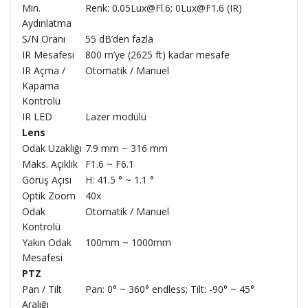
Min.
Renk: 0.05Lux@Fl.6; 0Lux@F1.6 (IR)
Aydınlatma
S/N Oranı
55 dB’den fazla
IR Mesafesi
800 m’ye (2625 ft) kadar mesafe
IR Açma /
Otomatik / Manuel
Kapama
Kontrolü
IR LED
Lazer modülü
Lens
Odak Uzaklığı
7.9 mm ~ 316 mm
Maks. Açıklık
F1.6 ~ F6.1
Görüş Açısı
H: 41.5 ° ~ 1.1 °
Optik Zoom
40x
Odak
Otomatik / Manuel
Kontrolü
Yakın Odak
100mm ~ 1000mm
Mesafesi
PTZ
Pan / Tilt
Pan: 0° ~ 360° endless; Tilt: -90° ~ 45°
Aralığı