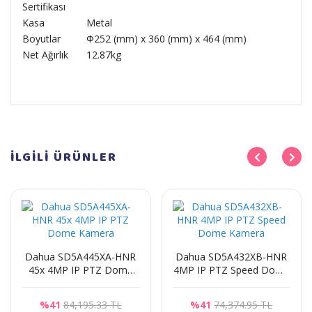
Sertifikası
Kasa
Metal
Boyutlar
Φ252 (mm) x 360 (mm) x 464 (mm)
Net Ağırlık
12.87kg
İLGİLİ
ÜRÜNLER
Dahua SD5A445XA-HNR
Dahua SD5A432XB-HNR
45x 4MP IP PTZ Dome
4MP IP PTZ Speed Dome
Kamera
Kamera
%41
84,195.33 TL
%41
74,374.95 TL