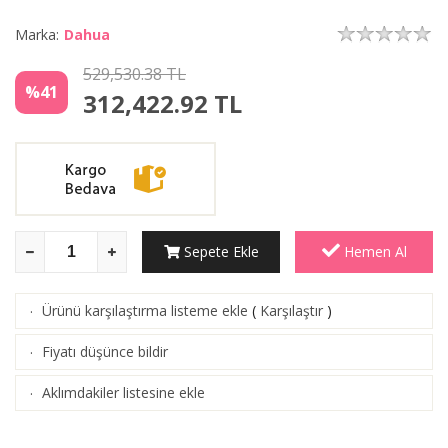
Marka:
Dahua
529,530.38 TL
%41
312,422.92
TL
Sepete Ekle
Hemen Al
Ürünü karşılaştırma listeme ekle
(
Karşılaştır
)
·
Fiyatı düşünce bildir
·
Aklımdakiler listesine ekle
·