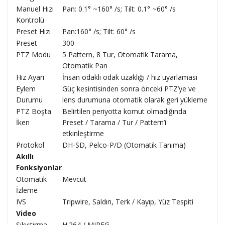
Manuel Hızı
Pan: 0.1° ~160° /s; Tilt: 0.1° ~60° /s
Kontrolü
Preset Hızı
Pan:160° /s; Tilt: 60° /s
Preset
300
PTZ Modu
5 Pattern, 8 Tur, Otomatik Tarama,
Otomatik Pan
Hız Ayarı
İnsan odaklı odak uzaklığı / hız uyarlaması
Eylem
Güç kesintisinden sonra önceki PTZ’ye ve
Durumu
lens durumuna otomatik olarak geri yükleme
PTZ Boşta
Belirtilen periyotta komut olmadığında
İken
Preset / Tarama / Tur / Pattern’i
etkinleştirme
Protokol
DH-SD, Pelco-P/D (Otomatik Tanıma)
Akıllı
Fonksiyonlar
Otomatik
Mevcut
İzleme
IVS
Tripwire, Saldırı, Terk / Kayıp, Yüz Tespiti
Video
Sıkıştırma
H.264 / MJPEG