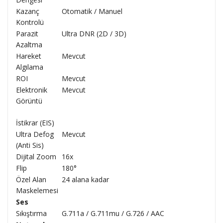
Kazanç
Otomatik / Manuel
Kontrolü
Parazit
Ultra DNR (2D / 3D)
Azaltma
Hareket
Mevcut
Algılama
ROI
Mevcut
Elektronik
Mevcut
Görüntü
İstikrar (EIS)
Ultra Defog
Mevcut
(Anti Sis)
Dijital Zoom
16x
Flip
180°
Özel Alan
24 alana kadar
Maskelemesi
Ses
Sıkıştırma
G.711a / G.711mu / G.726 / AAC