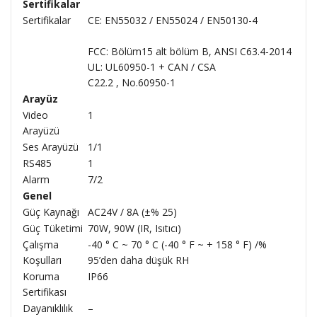
Sertifikalar
Sertifikalar
CE: EN55032 / EN55024 / EN50130-4
FCC: Bölüm15 alt bölüm B, ANSI C63.4-2014
UL: UL60950-1 + CAN / CSA
C22.2 , No.60950-1
Arayüz
Video
1
Arayüzü
Ses Arayüzü
1/1
RS485
1
Alarm
7/2
Genel
Güç Kaynağı
AC24V / 8A (±% 25)
Güç Tüketimi
70W, 90W (IR, Isıtıcı)
Çalışma
-40 ° C ~ 70 ° C (-40 ° F ~ + 158 ° F) /%
Koşulları
95’den daha düşük RH
Koruma
IP66
Sertifikası
Dayanıklılık
–