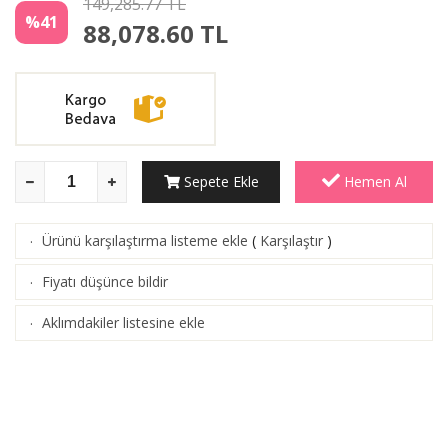
149,285.77 TL
%41
88,078.60
TL
Sepete Ekle
Hemen Al
Ürünü karşılaştırma listeme ekle
(
Karşılaştır
)
·
Fiyatı düşünce bildir
·
Aklımdakiler listesine ekle
·