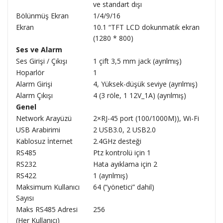
ve standart dışı
Bölünmüş Ekran
1/4/9/16
Ekran
10.1 “TFT LCD dokunmatik ekran
(1280 * 800)
Ses ve Alarm
Ses Girişi / Çıkışı
1 çift 3,5 mm jack (ayrılmış)
Hoparlör
1
Alarm Girişi
4, Yüksek-düşük seviye (ayrılmış)
Alarm Çıkışı
4 (3 röle, 1 12V_1A) (ayrılmış)
Genel
Network Arayüzü
2×RJ-45 port (100/1000M)), Wi-Fi
USB Arabirimi
2 USB3.0, 2 USB2.0
Kablosuz İnternet
2.4GHz desteği
RS485
Ptz kontrolü için 1
RS232
Hata ayıklama için 2
RS422
1 (ayrılmış)
Maksimum Kullanıcı
64 (“yönetici” dahil)
Sayısı
Maks RS485 Adresi
256
(Her Kullanıcı)