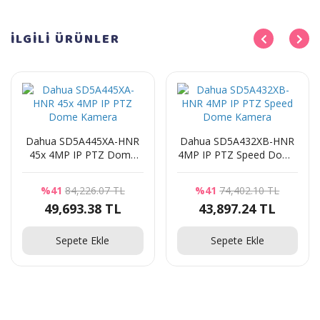
İLGİLİ
ÜRÜNLER
Dahua SD5A445XA-HNR
Dahua SD5A432XB-HNR
45x 4MP IP PTZ Dome
4MP IP PTZ Speed Dome
Kamera
Kamera
%41
84,226.07 TL
%41
74,402.10 TL
49,693.38 TL
43,897.24 TL
Sepete Ekle
Sepete Ekle