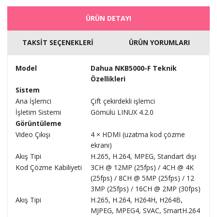
ÜRÜN DETAYI
TAKSİT SEÇENEKLERİ
ÜRÜN YORUMLARI
Model
Dahua NKB5000-F Teknik
Özellikleri
Sistem
Ana İşlemci
Çift çekirdekli işlemci
İşletim Sistemi
Gömülü LINUX 4.2.0
Görüntüleme
Video Çıkışı
4 × HDMI (uzatma kod çözme
ekranı)
Akış Tipi
H.265, H.264, MPEG, Standart dışı
Kod Çözme Kabiliyeti
3CH @ 12MP (25fps) / 4CH @ 4K
(25fps) / 8CH @ 5MP (25fps) / 12
3MP (25fps) / 16CH @ 2MP (30fps)
Akış Tipi
H.265, H.264, H264H, H264B,
MJPEG, MPEG4, SVAC, SmartH.264