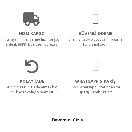
HIZLI KARGO
GÜVENLİ ÖDEME
Türkiye’nin her yerine hızlı kargo,
Sİtemiz 128Mbit SSL sertifikası ile
üstelik 9999TL ve üzeri ücretsiz
korunmaktadır
KOLAY İADE
WHATSAPP SİPARİŞ
Aldığınız ürünü iade etmek hiç
7x24 Whatsapp Üzerinden de
bu kadar kolay olmamıştı
Sipariş Verebilirsiniz.
Devamını Gizle