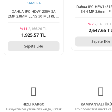
Dahua IPC-HFW1431S
DAHUA IPC-HDW1230V-SA
S4 4 MP 3.6mm IP 
2MP 2.8MM LENS 30 METRE IR
Güvenlik Kamer
DAHİLİ MİKROFON IP DOME
%7
2,840.21 T
KAMERA
%11
2,166.26 TL
2,647.65 T
1,925.57 TL
Sepete Ekle
Sepete Ekle
HIZLI KARGO
KAMPANYALI ÜRÜ
Türkiye’nin her yerine hızlı kargo, üstelik
Birbirinden farklı marka ve 