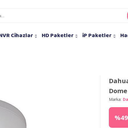
NVR Cihazlar
HD Paketler
iP Paketler
Ha
Dahua
Dome
Marka:
D
%49