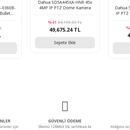
Dahua SD5A445XA-HNR 45x
-0360B-
4MP IP PTZ Dome Kamera
Dahua 
Bullet
IP PTZ
ası
%41
84,195.33 TL
L
%
49,675.24 TL
L
4
Sepete Ekle
NLER
GÜVENLİ ÖDEME
ürünler için
Sİtemiz 128Mbit SSL sertifikası ile
Aldığınız ü