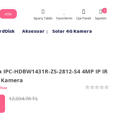
0
ARA
Sipariş Takibi
Favorilerim
Üye Paneli
Sepetim
rdDisk
Aksesuar
Solar 4G Kamera
 IPC-HDBW1431R-ZS-2812-S4 4MP IP IR
 Kamera
ahua
12,034.78 TL