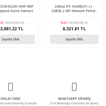
SD5A432XB-HNR 4MP
Dahua IPC-HUM8231-L1-
 Speed Dome Kamera
0280B 2 MP Network Pinhole
Gizli Kamera Lens Ünitesi
41
74,374.95 TL
%41
14,104.76 TL
3,881.22 TL
8,321.81 TL
Sepete Ekle
Sepete Ekle
KOLAY İADE
WHATSAPP SİPARİŞ
rünü iade etmek hiç bu kadar
7x24 Whatsapp Üzerinden de Sipariş