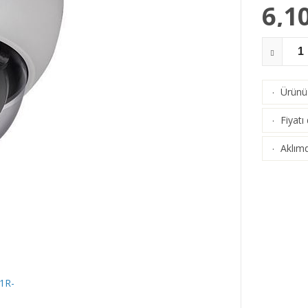
6,1
Ürünü 
·
Fiyatı
·
Aklımd
·