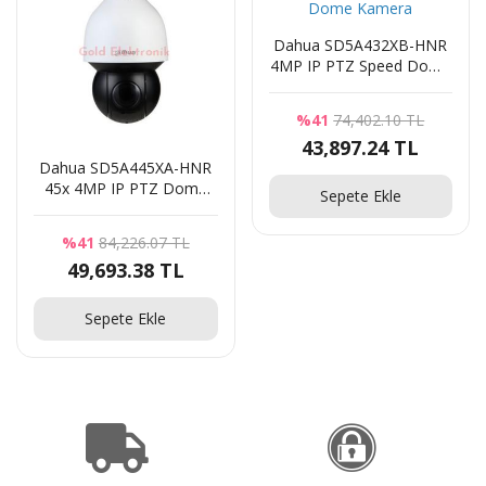
Dahua SD5A432XB-HNR
4MP IP PTZ Speed Dome
Kamera
%41
74,402.10 TL
43,897.24 TL
Dahua SD5A445XA-HNR
45x 4MP IP PTZ Dome
Sepete Ekle
Kamera
%41
84,226.07 TL
49,693.38 TL
Sepete Ekle