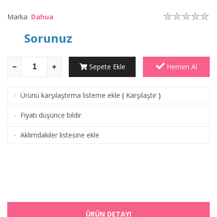
Marka:
Dahua
Sorunuz
Sepete Ekle
Hemen Al
Ürünü karşılaştırma listeme ekle
(
Karşılaştır
)
·
Fiyatı düşünce bildir
·
Aklımdakiler listesine ekle
·
ÜRÜN DETAYI