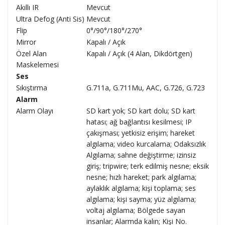
Akıllı IR
Mevcut
Ultra Defog (Anti Sis)
Mevcut
Flip
0°/90°/180°/270°
Mirror
Kapalı / Açık
Özel Alan
Kapalı / Açık (4 Alan, Dikdörtgen)
Maskelemesi
Ses
Sıkıştırma
G.711a, G.711Mu, AAC, G.726, G.723
Alarm
Alarm Olayı
SD kart yok; SD kart dolu; SD kart
hatası; ağ bağlantısı kesilmesi; IP
çakışması; yetkisiz erişim; hareket
algılama; video kurcalama; Odaksızlık
Algılama; sahne değiştirme; izinsiz
giriş; tripwire; terk edilmiş nesne; eksik
nesne; hızlı hareket; park algılama;
aylaklık algılama; kişi toplama; ses
algılama; kişi sayma; yüz algılama;
voltaj algılama; Bölgede sayan
insanlar; Alarmda kalın; Kişi No.