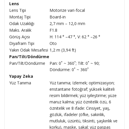
Lens
Lens Tipi
Motorize vari-focal
Montaj Tipi
Board-in
Odak Uzaklığı
2,7 mm – 12,0 mm
Maks. Aralık
F1.8
Görüş Açısı
H: 114 ° –47 °, V: 62 ° –26 °
Diyafram Tipi
Oto
Yakın Odak Mesafesi
1,2 m (3,94 ft)
Pan/Tilt/Döndürme
Pan/Tilt/Döndürme
Pan: 0˚ ~ 360˚; Tilt: 0˚ ~ 90;
Döndürme: 0˚ ~ 360˚
Yapay Zeka
Yüz Tanıma
Yüz tanıma; Izlemek; optimizasyon;
enstantane fotoğraf; yüksek kaliteli
resim bildirmek; yüz iyileştirme; yüze
maruz kalma; yüz öznitelik özü, 6
öznitelik ve 8 ifade: Cinsiyet, yaş,
gözlük, ifadeler (öfke, sakinlik,
mutluluk, üzüntü, tiksinti, şaşkınlık ve
korku), maske, sakal; yüz paspas