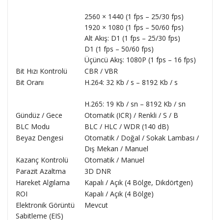
2560 × 1440 (1 fps – 25/30 fps)
1920 × 1080 (1 fps – 50/60 fps)
Alt Akış: D1 (1 fps – 25/30 fps)
D1 (1 fps – 50/60 fps)
Üçüncü Akış: 1080P (1 fps – 16 fps)
Bit Hızı Kontrolü
CBR / VBR
Bit Oranı
H.264: 32 Kb / s – 8192 Kb / s
H.265: 19 Kb / sn – 8192 Kb / sn
Gündüz / Gece
Otomatik (ICR) / Renkli / S / B
BLC Modu
BLC / HLC / WDR (140 dB)
Beyaz Dengesi
Otomatik / Doğal / Sokak Lambası /
Dış Mekan / Manuel
Kazanç Kontrolü
Otomatik / Manuel
Parazit Azaltma
3D DNR
Hareket Algılama
Kapalı / Açık (4 Bölge, Dikdörtgen)
ROI
Kapalı / Açık (4 Bölge)
Elektronik Görüntü
Mevcut
Sabitleme (EIS)