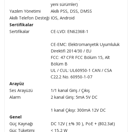
yeni sürümler)
Yazılım Yönetimi
Akıllı PSS, DSS, DMSS
Akıllı Telefon Desteği
IOS, Android
Sertifikalar
Sertifikalar
CE-LVD: EN62368-1
CE-EMC: Elektromanyetik Uyumluluk
Direktifi 2014/30 / EU
FCC: 47 CFR FCC Bölüm 15, Alt
Bölüm B
UL / CUL: UL60950-1 CAN / CSA
C22.2 No. 60950-1-07
Arayüz
Ses Arayüzü
1/1 kanal Giriş / Çıkış
Alarm
2 kanal Giriş: 5mA 5V DC
1 kanal Çıkışı: 300mA 12V DC
Genel
Güç Kaynağı
DC 12V ( ±% 30 ), PoE + (802.3at)
Güç Tüketimi
< 15,2 W