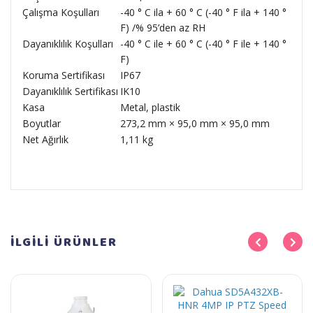
Çalışma Koşulları
-40 ° C ila + 60 ° C (-40 ° F ila + 140 °
F) /% 95’den az RH
Dayanıklılık Koşulları
-40 ° C ile + 60 ° C (-40 ° F ile + 140 °
F)
Koruma Sertifikası
IP67
Dayanıklılık Sertifikası
IK10
Kasa
Metal, plastik
Boyutlar
273,2 mm × 95,0 mm × 95,0 mm
Net Ağırlık
1,11 kg
İLGİLİ
ÜRÜNLER