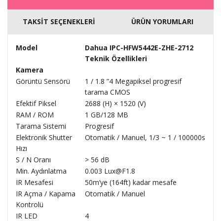
TAKSİT SEÇENEKLERİ
ÜRÜN YORUMLARI
Model
Dahua IPC-HFW5442E-ZHE-2712
Teknik Özellikleri
Kamera
Görüntü Sensörü
1 / 1.8 ”4 Megapiksel progresif
tarama CMOS
Efektif Piksel
2688 (H) × 1520 (V)
RAM / ROM
1 GB/128 MB
Tarama Sistemi
Progresif
Elektronik Shutter
Otomatik / Manuel, 1/3 ~ 1 / 100000s
Hızı
S / N Oranı
> 56 dB
Min. Aydınlatma
0.003 Lux@F1.8
IR Mesafesi
50m’ye (164ft) kadar mesafe
IR Açma / Kapama
Otomatik / Manuel
Kontrolü
IR LED
4