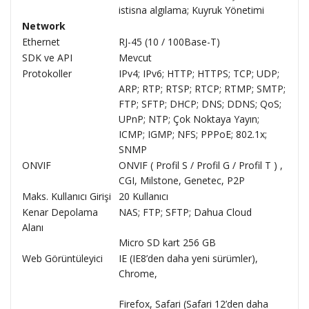
istisna algılama; Kuyruk Yönetimi
Network
Ethernet
RJ-45 (10 / 100Base-T)
SDK ve API
Mevcut
Protokoller
IPv4; IPv6; HTTP; HTTPS; TCP; UDP;
ARP; RTP; RTSP; RTCP; RTMP; SMTP;
FTP; SFTP; DHCP; DNS; DDNS; QoS;
UPnP; NTP; Çok Noktaya Yayın;
ICMP; IGMP; NFS; PPPoE; 802.1x;
SNMP
ONVIF
ONVIF ( Profil S / Profil G / Profil T ) ,
CGI, Milstone, Genetec, P2P
Maks. Kullanıcı Girişi
20 Kullanıcı
Kenar Depolama
NAS; FTP; SFTP; Dahua Cloud
Alanı
Micro SD kart 256 GB
Web Görüntüleyici
IE (IE8’den daha yeni sürümler),
Chrome,
Firefox, Safari (Safari 12’den daha