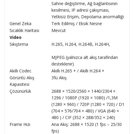
Sahne değiştirme, Ağ bağlantısının
kesilmesi, IP adresi çakışması,
Yetkisiz Erişim, Depolama anormalliği
Genel Zeka
Terk Edilmiş / Eksik Nesne
Sıcaklık Haritası
Mevcut
Video
Sıkıştırma
H.265, H.264, H.264B, H.264H,
MJPEG (yalnızca alt akış tarafından
desteklenir)
Akıllı Codec
Akıllı H.265 + / Akıllı H.264 +
Görüntü Akış
3’lü Akış
Kapasitesi
Çözünürlük
2688 × 1520/2560 × 1440/2304 ×
1296 / 1080P (1920 × 1080) /1,3M
(1280 × 960) / 720P (1280 × 720) / D1
(704 × 576/704 × 480) / VGA (640 ×
480 ) / CIF (352 × 288/352 × 240)
Frame Hızı
Ana Akış: 2688 × 1520 (1 fps – 25/30
fps)