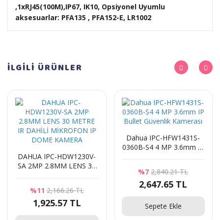
,1xRJ45(100M),IP67, IK10, Opsiyonel Uyumlu
aksesuarlar: PFA135 , PFA152-E, LR1002
İLGİLİ
ÜRÜNLER
Dahua IPC-HFW1431S-
0360B-S4 4 MP 3.6mm IP
DAHUA IPC-HDW1230V-
Bullet Güvenlik Kamerası
SA 2MP 2.8MM LENS 30
%7
2,840.21 TL
METRE IR DAHİLİ
2,647.65 TL
MİKROFON IP DOME
%11
2,166.26 TL
KAMERA
1,925.57 TL
Sepete Ekle