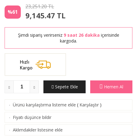
23,251.20 TL
%61
9,145.47
TL
Şimdi sipariş verirseniz
9 saat 26 dakika
içerisinde
kargoda.
Sepete Ekle
Hemen Al
Ürünü karşılaştırma listeme ekle
(
Karşılaştır
)
·
Fiyatı düşünce bildir
·
Aklımdakiler listesine ekle
·