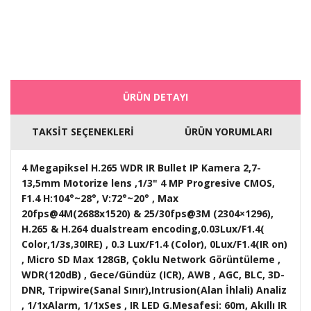
ÜRÜN DETAYI
TAKSİT SEÇENEKLERİ
ÜRÜN YORUMLARI
4 Megapiksel H.265 WDR IR Bullet IP Kamera 2,7-
13,5mm Motorize lens ,1/3" 4 MP Progresive CMOS,
F1.4 H:104°~28°, V:72°~20° , Max
20fps@4M(2688x1520) & 25/30fps@3M (2304×1296),
H.265 & H.264 dualstream encoding,0.03Lux/F1.4(
Color,1/3s,30IRE) , 0.3 Lux/F1.4 (Color), 0Lux/F1.4(IR on)
, Micro SD Max 128GB, Çoklu Network Görüntüleme ,
WDR(120dB) , Gece/Gündüz (ICR), AWB , AGC, BLC, 3D-
DNR, Tripwire(Sanal Sınır),Intrusion(Alan İhlali) Analiz
, 1/1xAlarm, 1/1xSes , IR LED G.Mesafesi: 60m, Akıllı IR