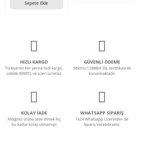
Sepete Ekle
HIZLI KARGO
GÜVENLİ ÖDEME
Türkiye’nin her yerine hızlı kargo,
Sİtemiz 128Mbit SSL sertifikası ile
üstelik 9999TL ve üzeri ücretsiz
korunmaktadır
KOLAY İADE
WHATSAPP SİPARİŞ
Aldığınız ürünü iade etmek hiç
7x24 Whatsapp Üzerinden de
bu kadar kolay olmamıştı
Sipariş Verebilirsiniz.