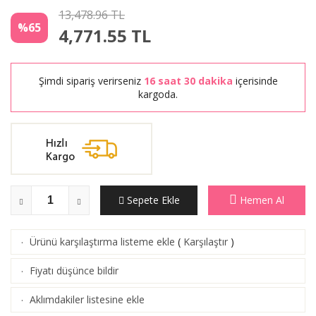
13,478.96 TL
%65
4,771.55
TL
Şimdi sipariş verirseniz
16 saat 30 dakika
içerisinde
kargoda.
Sepete Ekle
Hemen Al
Ürünü karşılaştırma listeme ekle
(
Karşılaştır
)
·
Fiyatı düşünce bildir
·
Aklımdakiler listesine ekle
·