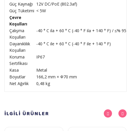
Güç Kaynağı
12V DC/PoE (802.3af)
Güç Tüketimi
< 5W
Çevre
Koşulları
Çalışma
-40 ° C ila + 60 ° C (-40 ° F ila + 140 ° F) / ≤% 95’t
Koşulları
Dayanıklılık
-40 ° C ile + 60 ° C (-40 ° F ile + 140 ° F)
Koşulları
Koruma
IP67
Sertifikası
Kasa
Metal
Boyutlar
166,2 mm × Φ70 mm
Net Ağırlık
0,48 kg
İLGİLİ
ÜRÜNLER