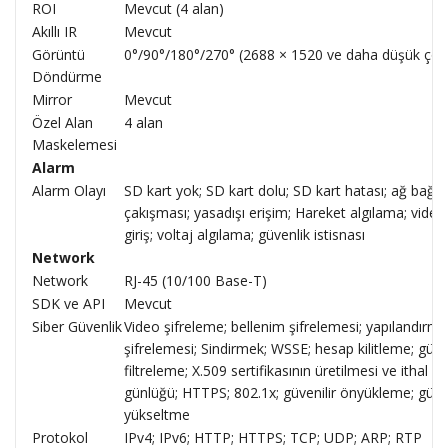
ROI
Mevcut (4 alan)
Akıllı IR
Mevcut
Görüntü
0°/90°/180°/270° (2688 × 1520 ve daha düşük çözün
Döndürme
Mirror
Mevcut
Özel Alan
4 alan
Maskelemesi
Alarm
Alarm Olayı
SD kart yok; SD kart dolu; SD kart hatası; ağ bağlan
çakışması; yasadışı erişim; Hareket algılama; video 
giriş; voltaj algılama; güvenlik istisnası
Network
Network
RJ-45 (10/100 Base-T)
SDK ve API
Mevcut
Siber Güvenlik
Video şifreleme; bellenim şifrelemesi; yapılandırma
şifrelemesi; Sindirmek; WSSE; hesap kilitleme; güve
filtreleme; X.509 sertifikasının üretilmesi ve ithal e
günlüğü; HTTPS; 802.1x; güvenilir önyükleme; güven
yükseltme
Protokol
IPv4; IPv6; HTTP; HTTPS; TCP; UDP; ARP; RTP