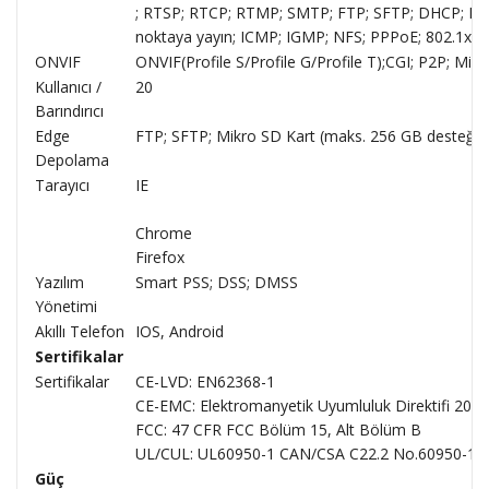
; RTSP; RTCP; RTMP; SMTP; FTP; SFTP; DHCP; D
noktaya yayın; ICMP; IGMP; NFS; PPPoE; 802.1x; 
ONVIF
ONVIF(Profile S/Profile G/Profile T);CGI; P2P; Mil
Kullanıcı /
20
Barındırıcı
Edge
FTP; SFTP; Mikro SD Kart (maks. 256 GB desteği)
Depolama
Tarayıcı
IE
Chrome
Firefox
Yazılım
Smart PSS; DSS; DMSS
Yönetimi
Akıllı Telefon
IOS, Android
Sertifikalar
Sertifikalar
CE-LVD: EN62368-1
CE-EMC: Elektromanyetik Uyumluluk Direktifi 201
FCC: 47 CFR FCC Bölüm 15, Alt Bölüm B
UL/CUL: UL60950-1 CAN/CSA C22.2 No.60950-1-
Güç