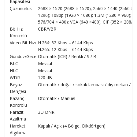
Kapasitesi
Çözünürlük
2688 × 1520 (2688 × 1520); 2560 × 1440 (2560 × 1
1296); 1080p (1920 × 1080); 1,3M (1280 × 960); 7
576/704 × 480); VGA (640 ×480); CIF (352 × 288/3
Bit Hızı
CBR/VBR
Kontrolü
Video Bit Hızı
H.264: 32 Kbps – 6144 Kbps
H.265: 12 Kbps – 6144 Kbps
Gündüz/Gece
Otomatik (ICR) / Renkli / S / B
BLC
Mevcut
HLC
Mevcut
WDR
120 dB
Beyaz
Otomatik / doğal / sokak lambası / dış mekan / ma
Dengesi
Kazanç
Otomatik / Manuel
Kontrolü
Parazit
3D DNR
Azaltma
Hareket
Kapalı / Açık (4 Bölge, Dikdörtgen)
Algılama