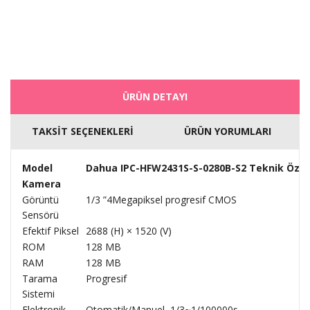
ÜRÜN DETAYI
TAKSİT SEÇENEKLERİ
ÜRÜN YORUMLARI
Model
Dahua IPC-HFW2431S-S-0280B-S2 Teknik Özell
Kamera
Görüntü
1/3 ”4Megapiksel progresif CMOS
Sensörü
Efektif Piksel
2688 (H) × 1520 (V)
ROM
128 MB
RAM
128 MB
Tarama
Progresif
Sistemi
Elektronik
Otomatik/Manuel, 1/3~1/100000s