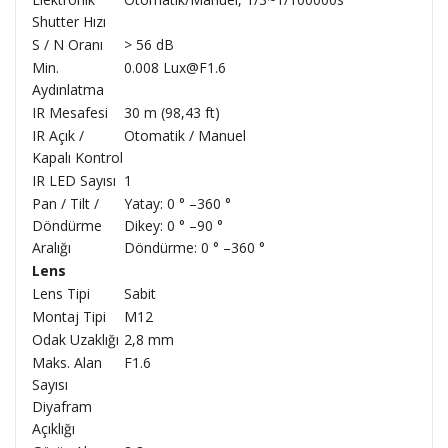
Shutter Hızı
S / N Oranı
> 56 dB
Min.
0.008 Lux@F1.6
Aydınlatma
IR Mesafesi
30 m (98,43 ft)
IR Açık /
Otomatik / Manuel
Kapalı Kontrol
IR LED Sayısı
1
Pan / Tilt /
Yatay: 0 ° –360 °
Döndürme
Dikey: 0 ° –90 °
Aralığı
Döndürme: 0 ° –360 °
Lens
Lens Tipi
Sabit
Montaj Tipi
M12
Odak Uzaklığı
2,8 mm
Maks. Alan
F1.6
Sayısı
Diyafram
Açıklığı