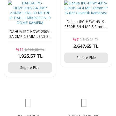
Dahua IPC-HFW1431S-
0360B-S4 4 MP 3.6mm IP
DAHUA IPC-HDW1230V-
Bullet Güvenlik Kamerası
SA 2MP 2.8MM LENS 30
%7
2,840.21 TL
METRE IR DAHİLİ
2,647.65 TL
MİKROFON IP DOME
%11
2,166.26 TL
KAMERA
1,925.57 TL
Sepete Ekle
Sepete Ekle
HIZLI KARGO
GÜVENLİ ÖDEME