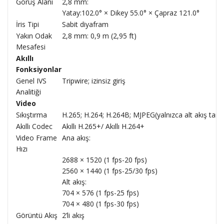
Görüş Alanı
2,8 mm:
Yatay:102.0° × Dikey 55.0° × Çapraz 121.0°
İris Tipi
Sabit diyafram
Yakın Odak
2,8 mm: 0,9 m (2,95 ft)
Mesafesi
Akıllı
Fonksiyonlar
Genel IVS
Tripwire; izinsiz giriş
Analitiği
Video
Sıkıştırma
H.265; H.264; H.264B; MJPEG(yalnızca alt akış tara
Akıllı Codec
Akıllı H.265+/ Akıllı H.264+
Video Frame
Ana akış:
Hızı
2688 × 1520 (1 fps-20 fps)
2560 × 1440 (1 fps-25/30 fps)
Alt akış:
704 × 576 (1 fps-25 fps)
704 × 480 (1 fps-30 fps)
Görüntü Akış
2’li akış