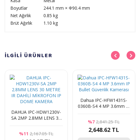
Kasa
Metal
Boyutlar
244.1 mm × Φ90.4 mm
Net Ağırlık
0.85 kg
Brüt Ağırlık
1.10 kg
İLGİLİ
ÜRÜNLER
Dahua IPC-HFW1431S-
0360B-S4 4 MP 3.6mm IP
DAHUA IPC-HDW1230V-
Bullet Güvenlik Kamerası
SA 2MP 2.8MM LENS 30
%7
2,841.25 TL
METRE IR DAHİLİ
2,648.62 TL
MİKROFON IP DOME
%11
2,167.05 TL
KAMERA