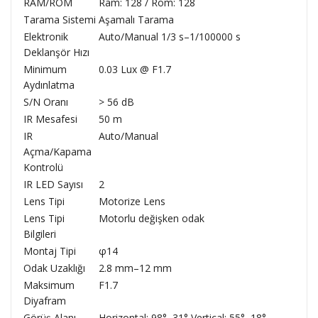
RAM/ROM
Ram: 128 / Rom: 128
Tarama Sistemi
Aşamalı Tarama
Elektronik
Auto/Manual 1/3 s–1/100000 s
Deklanşör Hızı
Minimum
0.03 Lux @ F1.7
Aydınlatma
S/N Oranı
> 56 dB
IR Mesafesi
50 m
IR
Auto/Manual
Açma/Kapama
Kontrolü
IR LED Sayısı
2
Lens Tipi
Motorize Lens
Lens Tipi
Motorlu değişken odak
Bilgileri
Montaj Tipi
φ14
Odak Uzaklığı
2.8 mm–12 mm
Maksimum
F1.7
Diyafram
Görüş Alanı
Horizontal: 98°–31° Vertical: 55°–18°