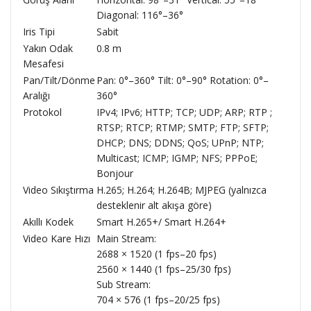
Diagonal: 116°–36°
Iris Tipi
Sabit
Yakın Odak
0.8 m
Mesafesi
Pan/Tilt/Dönme
Pan: 0°–360° Tilt: 0°–90° Rotation: 0°–
Aralığı
360°
Protokol
IPv4; IPv6; HTTP; TCP; UDP; ARP; RTP ;
RTSP; RTCP; RTMP; SMTP; FTP; SFTP;
DHCP; DNS; DDNS; QoS; UPnP; NTP;
Multicast; ICMP; IGMP; NFS; PPPoE;
Bonjour
Video Sıkıştırma
H.265; H.264; H.264B; MJPEG (yalnızca
desteklenir alt akışa göre)
Akıllı Kodek
Smart H.265+/ Smart H.264+
Video Kare Hızı
Main Stream:
2688 × 1520 (1 fps–20 fps)
2560 × 1440 (1 fps–25/30 fps)
Sub Stream:
704 × 576 (1 fps–20/25 fps)