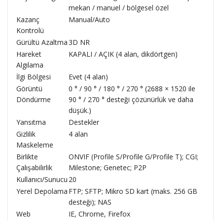
mekan / manuel / bölgesel özel
Kazanç
Manual/Auto
Kontrolü
Gürültü Azaltma
3D NR
Hareket
KAPALI / AÇIK (4 alan, dikdörtgen)
Algılama
İlgi Bölgesi
Evet (4 alan)
Görüntü
0 ° / 90 ° / 180 ° / 270 ° (2688 × 1520 ile
Döndürme
90 ° / 270 ° desteği çözünürlük ve daha
düşük.)
Yansıtma
Destekler
Gizlilik
4 alan
Maskeleme
Birlikte
ONVIF (Profile S/Profile G/Profile T); CGI;
Çalışabilirlik
Milestone; Genetec; P2P
Kullanıcı/Sunucu
20
Yerel Depolama
FTP; SFTP; Mikro SD kart (maks. 256 GB
desteği); NAS
Web
IE, Chrome, Firefox