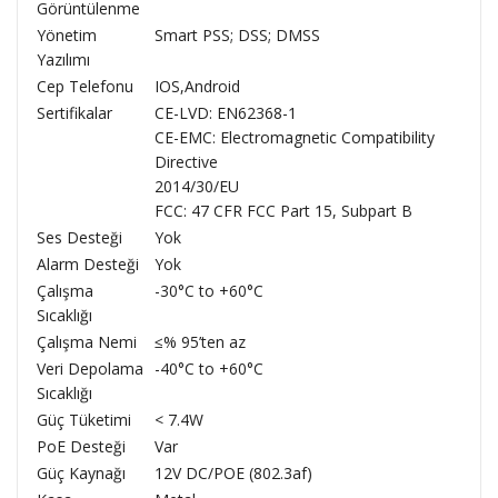
Görüntülenme
Yönetim
Smart PSS; DSS; DMSS
Yazılımı
Cep Telefonu
IOS,Android
Sertifikalar
CE-LVD: EN62368-1
CE-EMC: Electromagnetic Compatibility
Directive
2014/30/EU
FCC: 47 CFR FCC Part 15, Subpart B
Ses Desteği
Yok
Alarm Desteği
Yok
Çalışma
-30°C to +60°C
Sıcaklığı
Çalışma Nemi
≤% 95’ten az
Veri Depolama
-40°C to +60°C
Sıcaklığı
Güç Tüketimi
< 7.4W
PoE Desteği
Var
Güç Kaynağı
12V DC/POE (802.3af)