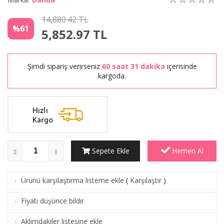
14,880.42 TL
%61
5,852.97
TL
Şimdi sipariş verirseniz
60 saat 31 dakika
içerisinde
kargoda.
Sepete Ekle
Hemen Al
Ürünü karşılaştırma listeme ekle
(
Karşılaştır
)
·
Fiyatı düşünce bildir
·
Aklımdakiler listesine ekle
·