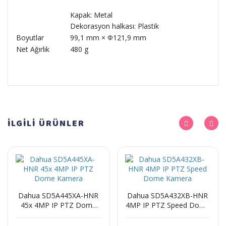
Kapak: Metal
Dekorasyon halkası: Plastik
Boyutlar
99,1 mm × Φ121,9 mm
Net Ağırlık
480 g
İLGİLİ
ÜRÜNLER
Dahua SD5A445XA-HNR
Dahua SD5A432XB-HNR
45x 4MP IP PTZ Dome
4MP IP PTZ Speed Dome
Kamera
Kamera