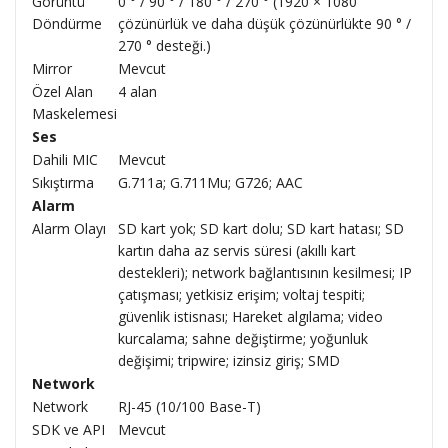
Görüntü
0 ° / 90 ° / 180 ° / 270 ° (1920 × 1080
Döndürme
çözünürlük ve daha düşük çözünürlükte 90 ° /
270 ° desteği.)
Mirror
Mevcut
Özel Alan
4 alan
Maskelemesi
Ses
Dahili MIC
Mevcut
Sıkıştırma
G.711a; G.711Mu; G726; AAC
Alarm
Alarm Olayı
SD kart yok; SD kart dolu; SD kart hatası; SD
kartın daha az servis süresi (akıllı kart
destekleri); network bağlantısının kesilmesi; IP
çatışması; yetkisiz erişim; voltaj tespiti;
güvenlik istisnası; Hareket algılama; video
kurcalama; sahne değiştirme; yoğunluk
değişimi; tripwire; izinsiz giriş; SMD
Network
Network
RJ-45 (10/100 Base-T)
SDK ve API
Mevcut