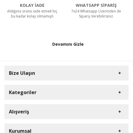
KOLAY İADE
WHATSAPP SİPARİŞ
Aldığınız ürünü iade etmek hiç
7x24 Whatsapp Üzerinden de
bu kadar kolay olmamıştı
Sipariş Verebilirsiniz.
Devamını Gizle
Bize Ulaşın
Kategoriler
HD Kamera
Alışveriş
DVR Cihazlar
Müşteri Hizmetleri
iP Kamera
Üye Girişi
Kurumsal
0212 909 37 26