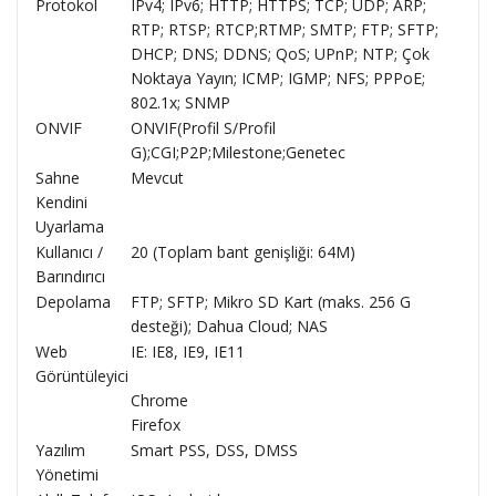
Protokol
IPv4; IPv6; HTTP; HTTPS; TCP; UDP; ARP;
RTP; RTSP; RTCP;RTMP; SMTP; FTP; SFTP;
DHCP; DNS; DDNS; QoS; UPnP; NTP; Çok
Noktaya Yayın; ICMP; IGMP; NFS; PPPoE;
802.1x; SNMP
ONVIF
ONVIF(Profil S/Profil
G);CGI;P2P;Milestone;Genetec
Sahne
Mevcut
Kendini
Uyarlama
Kullanıcı /
20 (Toplam bant genişliği: 64M)
Barındırıcı
Depolama
FTP; SFTP; Mikro SD Kart (maks. 256 G
desteği); Dahua Cloud; NAS
Web
IE: IE8, IE9, IE11
Görüntüleyici
Chrome
Firefox
Yazılım
Smart PSS, DSS, DMSS
Yönetimi