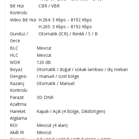
Bit Hızı
CBR / VBR
Kontrolü
Video Bit Hızı
H.264: 3 Kbps – 8192 Kbps
H.265: 3 Kbps – 8192 Kbps
Gündüz /
Otomatik (ICR) / Renkli / S / B
Gece
BLC
Mevcut
HLC
Mevcut
WDR
120 dB
Beyaz
Otomatik / doğal / sokak lambası / dış mekan
Dengesi
/ manuel / özel bölge
Kazanç
Otomatik / Manuel
Kontrolü
Parazit
3D DNR
Azaltma
Hareket
Kapalı / Açık (4 Bölge, Dikdörtgen)
Algılama
ROI
Mevcut (4 alan)
Akıllı IR
Mevcut