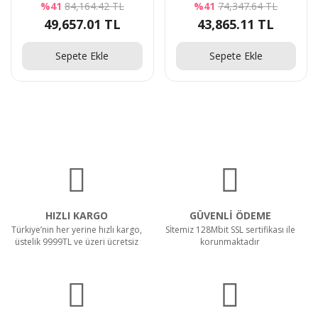
%41
84,164.42 TL
%41
74,347.64 TL
49,657.01 TL
43,865.11 TL
Sepete Ekle
Sepete Ekle
HIZLI KARGO
GÜVENLİ ÖDEME
Türkiye’nin her yerine hızlı kargo,
Sİtemiz 128Mbit SSL sertifikası ile
üstelik 9999TL ve üzeri ücretsiz
korunmaktadır