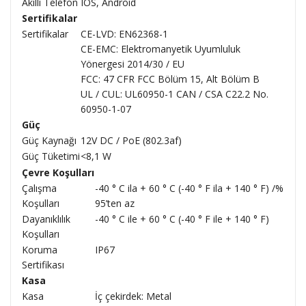
Akıllı Telefon
IOS, Android
Sertifikalar
Sertifikalar
CE-LVD: EN62368-1
CE-EMC: Elektromanyetik Uyumluluk
Yönergesi 2014/30 / EU
FCC: 47 CFR FCC Bölüm 15, Alt Bölüm B
UL / CUL: UL60950-1 CAN / CSA C22.2 No.
60950-1-07
Güç
Güç Kaynağı
12V DC / PoE (802.3af)
Güç Tüketimi
<8,1 W
Çevre Koşulları
Çalışma
-40 ° C ila + 60 ° C (-40 ° F ila + 140 ° F) /%
Koşulları
95’ten az
Dayanıklılık
-40 ° C ile + 60 ° C (-40 ° F ile + 140 ° F)
Koşulları
Koruma
IP67
Sertifikası
Kasa
Kasa
İç çekirdek: Metal