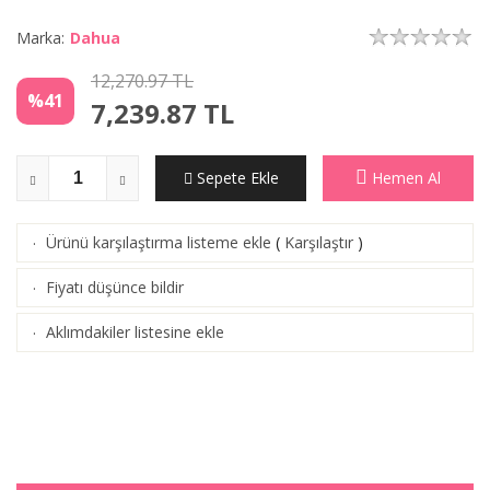
Marka:
Dahua
12,270.97 TL
%41
7,239.87
TL
Sepete Ekle
Hemen Al
Ürünü karşılaştırma listeme ekle
(
Karşılaştır
)
·
Fiyatı düşünce bildir
·
Aklımdakiler listesine ekle
·