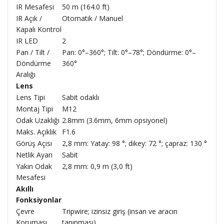
IR Mesafesi
50 m (164.0 ft)
IR Açık /
Otomatik / Manuel
Kapalı Kontrol
IR LED
2
Pan / Tilt /
Pan: 0°–360°; Tilt: 0°–78°; Döndürme: 0°–
Döndürme
360°
Aralığı
Lens
Lens Tipi
Sabit odaklı
Montaj Tipi
M12
Odak Uzaklığı
2.8mm (3.6mm, 6mm opsiyonel)
Maks. Açıklık
F1.6
Görüş Açısı
2,8 mm: Yatay: 98 °; dikey: 72 °; çapraz: 130 °
Netlik Ayarı
Sabit
Yakın Odak
2,8 mm: 0,9 m (3,0 ft)
Mesafesi
Akıllı
Fonksiyonlar
Çevre
Tripwire; izinsiz giriş (insan ve aracın
Koruması
tanınması)