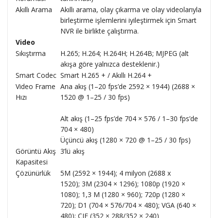
Akıllı Arama
Akıllı arama, olay çıkarma ve olay videolarıyla
birleştirme işlemlerini iyileştirmek için Smart
NVR ile birlikte çalıştırma.
Video
Sıkıştırma
H.265; H.264; H.264H; H.264B; MJPEG (alt
akışa göre yalnızca desteklenir.)
Smart Codec
Smart H.265 + / Akıllı H.264 +
Video Frame
Ana akış (1–20 fps’de 2592 × 1944) (2688 ×
Hızı
1520 @ 1–25 / 30 fps)
Alt akış (1–25 fps’de 704 × 576 / 1–30 fps’de
704 × 480)
Üçüncü akış (1280 × 720 @ 1–25 / 30 fps)
Görüntü Akış
3’lü akış
Kapasitesi
Çözünürlük
5M (2592 × 1944); 4 milyon (2688 x
1520); 3M (2304 × 1296); 1080p (1920 ×
1080); 1,3 M (1280 × 960); 720p (1280 ×
720); D1 (704 × 576/704 × 480); VGA (640 ×
480); CIF (352 × 288/352 × 240)