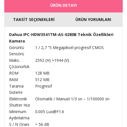
ÜRÜN DETAYI
TAKSİT SEÇENEKLERİ
ÜRÜN YORUMLARI
Dahua IPC-HDW3541TM-AS-0280B Teknik Özellikleri
Kamera
Görüntü
1 / 2,7 ”5 Megapiksel progresif CMOS
Sensörü
Maks.
2592 (H) ×1944 (V)
Çözünürlük
ROM
128 MB
RAM
512 MB
Tarama
Progresif
Sistemi
Elektronik
Otomatik / Manuel 1/3 sn – 1/100000 sn
Shutter Hızı
Minimum
0.005 Lux@F1.6
Aydınlatma
S / N Oranı
> 56 dB