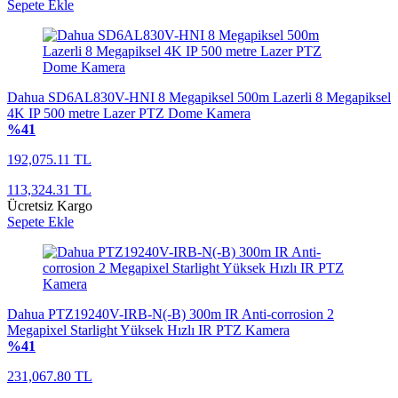
Sepete Ekle
Dahua SD6AL830V-HNI 8 Megapiksel 500m Lazerli 8 Megapiksel
4K IP 500 metre Lazer PTZ Dome Kamera
%41
192,075.11 TL
113,324.31 TL
Ücretsiz Kargo
Sepete Ekle
Dahua PTZ19240V-IRB-N(-B) 300m IR Anti-corrosion 2
Megapixel Starlight Yüksek Hızlı IR PTZ Kamera
%41
231,067.80 TL