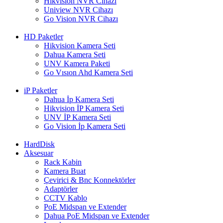
Hikvision NVR Cihazı
Uniview NVR Cihazı
Go Vision NVR Cihazı
HD Paketler
Hikvision Kamera Seti
Dahua Kamera Seti
UNV Kamera Paketi
Go Vısıon Ahd Kamera Seti
iP Paketler
Dahua İp Kamera Seti
Hikvision İP Kamera Seti
UNV İP Kamera Seti
Go Vision İp Kamera Seti
HardDisk
Aksesuar
Rack Kabin
Kamera Buat
Çevirici & Bnc Konnektörler
Adaptörler
CCTV Kablo
PoE Midspan ve Extender
Dahua PoE Midspan ve Extender