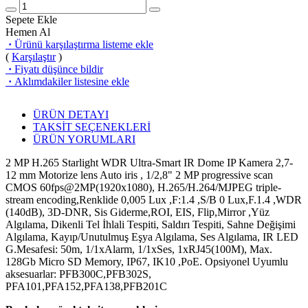
Sepete Ekle
Hemen Al
·
Ürünü karşılaştırma listeme ekle
(
Karşılaştır
)
·
Fiyatı düşünce bildir
·
Aklımdakiler listesine ekle
ÜRÜN DETAYI
TAKSİT SEÇENEKLERİ
ÜRÜN YORUMLARI
2 MP H.265 Starlight WDR Ultra-Smart IR Dome IP Kamera 2,7-
12 mm Motorize lens Auto iris , 1/2,8" 2 MP progressive scan
CMOS 60fps@2MP(1920x1080), H.265/H.264/MJPEG triple-
stream encoding,Renklide 0,005 Lux ,F:1.4 ,S/B 0 Lux,F.1.4 ,WDR
(140dB), 3D-DNR, Sis Giderme,ROI, EIS, Flip,Mirror ,Yüz
Algılama, Dikenli Tel İhlali Tespiti, Saldırı Tespiti, Sahne Değişimi
Algılama, Kayıp/Unutulmuş Eşya Algılama, Ses Algılama, IR LED
G.Mesafesi: 50m, 1/1xAlarm, 1/1xSes, 1xRJ45(100M), Max.
128Gb Micro SD Memory, IP67, IK10 ,PoE. Opsiyonel Uyumlu
aksesuarlar: PFB300C,PFB302S,
PFA101,PFA152,PFA138,PFB201C