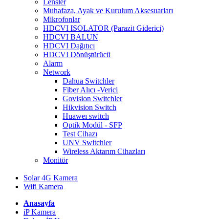
Lensler
Muhafaza, Ayak ve Kurulum Aksesuarları
Mikrofonlar
HDCVI ISOLATOR (Parazit Giderici)
HDCVI BALUN
HDCVI Dağıtıcı
HDCVI Dönüştürücü
Alarm
Network
Dahua Switchler
Fiber Alıcı -Verici
Govision Switchler
Hikvision Switch
Huaweı switch
Optik Modül - SFP
Test Cihazı
UNV Switchler
Wireless Aktarım Cihazları
Monitör
Solar 4G Kamera
Wifi Kamera
Anasayfa
iP Kamera