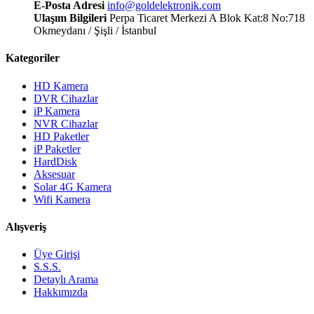
E-Posta Adresi
info@goldelektronik.com
Ulaşım Bilgileri
Perpa Ticaret Merkezi A Blok Kat:8 No:718
Okmeydanı / Şişli / İstanbul
Kategoriler
HD Kamera
DVR Cihazlar
iP Kamera
NVR Cihazlar
HD Paketler
iP Paketler
HardDisk
Aksesuar
Solar 4G Kamera
Wifi Kamera
Alışveriş
Üye Girişi
S.S.S.
Detaylı Arama
Hakkımızda