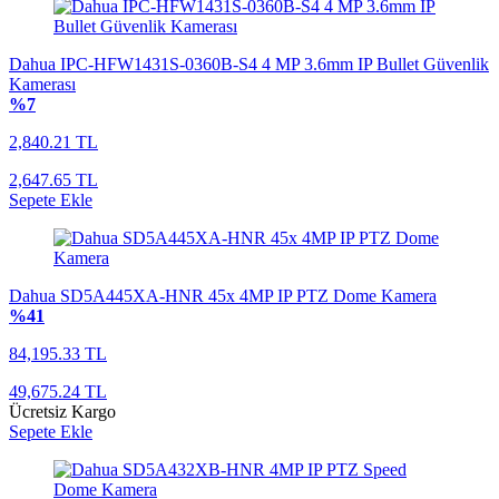
Dahua IPC-HFW1431S-0360B-S4 4 MP 3.6mm IP Bullet Güvenlik
Kamerası
%7
2,840.21 TL
2,647.65 TL
Sepete Ekle
Dahua SD5A445XA-HNR 45x 4MP IP PTZ Dome Kamera
%41
84,195.33 TL
49,675.24 TL
Ücretsiz Kargo
Sepete Ekle