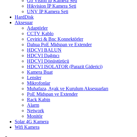
Go Vision İp Kamera Seti
Hikvision İP Kamera Seti
UNV İP Kamera Seti
HardDisk
Aksesuar
Adaptörler
CCTV Kablo
Çevirici & Bnc Konnektörler
Dahua PoE Midspan ve Extender
HDCVI BALUN
HDCVI Dağıtıcı
HDCVI Dönüştürücü
HDCVI ISOLATOR (Parazit Giderici)
Kamera Buat
Lensler
Mikrofonlar
Muhafaza, Ayak ve Kurulum Aksesuarları
PoE Midspan ve Extender
Rack Kabin
Alarm
Network
Monitör
Solar 4G Kamera
Wifi Kamera