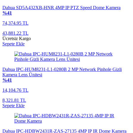
Dahua SD5A432XB-HNR 4MP IP PTZ Speed Dome Kamera
%41
74,374.95 TL
43,881.22 TL
Ücretsiz Kargo
Sepete Ekle
Dahua IPC-HUM8231-L1-0280B 2 MP Network Pinhole Gizli
Kamera Lens Ünitesi
%41
14,104.76 TL
8,321.81 TL
Sepete Ekle
Dahua IPC-HDBW2431R-ZAS-27135 4MP IP IR Dome Kamera