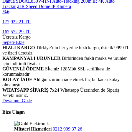
Dahua SD6AE830V-HNI Auto-Tracking 200m IR 4K Auto
Tracking IR Speed Dome IP Kamera
%6
177,922.21 TL
167,572.29 TL
Ücretsiz Kargo
Sepete Ekle
HIZLI KARGO
Türkiye’nin her yerine hızlı kargo, üstelik 9999TL
ve üzeri ücretsiz
KAMPANYALI ÜRÜNLER
Birbirinden farklı marka ve ürünler
için indirimli fiyatlar
GÜVENLİ ÖDEME
Sİtemiz 128Mbit SSL sertifikası ile
korunmaktadır
KOLAY İADE
Aldığınız ürünü iade etmek hiç bu kadar kolay
olmamıştı
WHATSAPP SİPARİŞ
7x24 Whatsapp Üzerinden de Sipariş
Verebilirsiniz.
Devamını Gizle
Bize Ulaşın
Müşteri Hizmetleri
0212 909 37 26