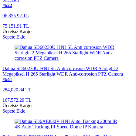
%22
96,855.92 TL
75,151.91 TL
Ücretsiz Kargo
Sepete Ekle
Dahua SD60230U-HNI-SL Anti-corrosion WDR Starlight 2
Megapiksel H.265 Starlight WDR Anti-corrosion PTZ Camera
%41
284,020.84 TL
167,572.29 TL
Ücretsiz Kargo
Sepete Ekle