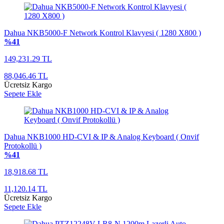
Dahua NKB5000-F Network Kontrol Klavyesi ( 1280 X800 )
%41
149,231.29 TL
88,046.46 TL
Ücretsiz Kargo
Sepete Ekle
Dahua NKB1000 HD-CVI & IP & Analog Keyboard ( Onvif
Protokollü )
%41
18,918.68 TL
11,120.14 TL
Ücretsiz Kargo
Sepete Ekle