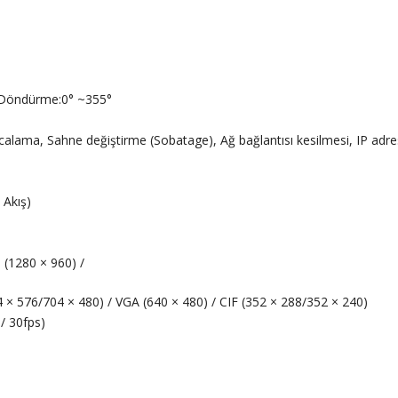
 ;Döndürme:0° ~355°
calama, Sahne değiştirme (Sobatage), Ağ bağlantısı kesilmesi, IP adre
 Akış)
 (1280 × 960) /
 × 576/704 × 480) / VGA (640 × 480) / CIF (352 × 288/352 × 240)
/ 30fps)
)