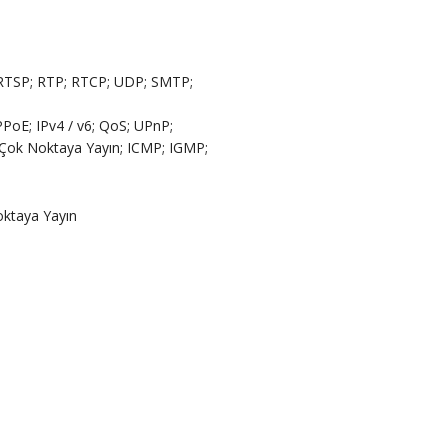
 RTSP; RTP; RTCP; UDP; SMTP;
oE; IPv4 / v6; QoS; UPnP;
 Çok Noktaya Yayın; ICMP; IGMP;
oktaya Yayın