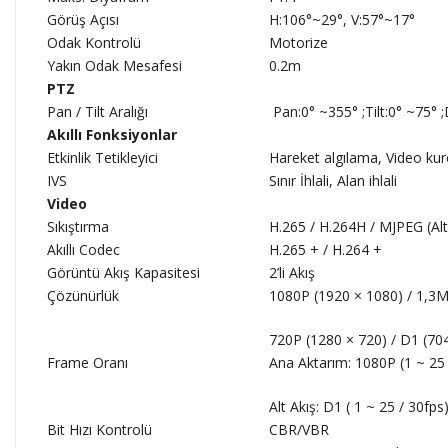
Görüş Açısı
H:106°~29°, V:57°~17°
Odak Kontrolü
Motorize
Yakın Odak Mesafesi
0.2m
PTZ
Pan / Tilt Aralığı
Pan:0° ~355° ;Tilt:0° ~75°
Akıllı Fonksiyonlar
Etkinlik Tetikleyici
Hareket algılama, Video kur
IVS
Sınır İhlali, Alan ihlali
Video
Sıkıştırma
H.265 / H.264H / MJPEG (Alt
Akıllı Codec
H.265 + / H.264 +
Görüntü Akış Kapasitesi
2’li Akış
Çözünürlük
1080P (1920 × 1080) / 1,3M
720P (1280 × 720) / D1 (704
Frame Oranı
Ana Aktarım: 1080P (1 ~ 25 
Alt Akış: D1 ( 1 ~ 25 / 30fps
Bit Hızı Kontrolü
CBR/VBR