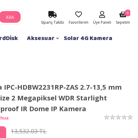
0
ARA
Sipariş Takibi
Favorilerim
Üye Paneli
Sepetim
rdDisk
Aksesuar
Solar 4G Kamera
 IPC-HDBW2231RP-ZAS 2.7-13,5 mm
ize 2 Megapiksel WDR Starlight
proof IR Dome IP Kamera
ahua
13,532.03 TL