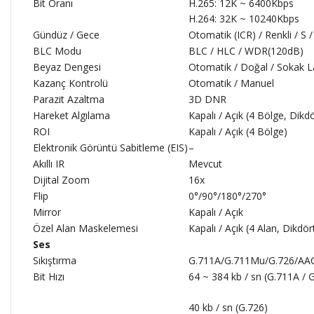
Bit Oranı
H.265: 12K ~ 6400Kbps
H.264: 32K ~ 10240Kbps
Gündüz / Gece
Otomatik (ICR) / Renkli / S /
BLC Modu
BLC / HLC / WDR(120dB)
Beyaz Dengesi
Otomatik / Doğal / Sokak L
Kazanç Kontrolü
Otomatik / Manuel
Parazit Azaltma
3D DNR
Hareket Algılama
Kapalı / Açık (4 Bölge, Dikd
ROI
Kapalı / Açık (4 Bölge)
Elektronik Görüntü Sabitleme (EIS)
–
Akıllı IR
Mevcut
Dijital Zoom
16x
Flip
0°/90°/180°/270°
Mirror
Kapalı / Açık
Özel Alan Maskelemesi
Kapalı / Açık (4 Alan, Dikdö
Ses
Sıkıştırma
G.711A/G.711Mu/G.726/AA
Bit Hızı
64 ~ 384 kb / sn (G.711A /
40 kb / sn (G.726)