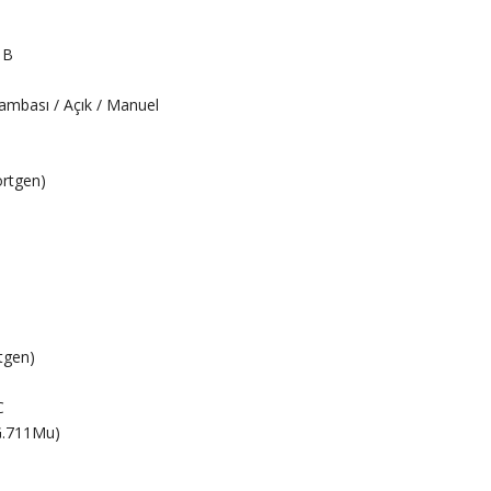
 B
ambası / Açık / Manuel
örtgen)
rtgen)
C
 G.711Mu)