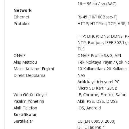
16 ~ 96 kb / sn (AAC)
Network
Ethernet
RJ-45 (10/100Base-T)
Protokol
HTTP; HTTP’ler; TCP; ARP;
FTP; DHCP; DNS; DDNS; PPP
NTP; Bonjour; IEEE 802.1x;
TLS
ONVIF
ONVIF Profile S&G, API
Akış Metodu
Tek Noktaya Yayın / Çok N
Maks. Kullanıcı Erişimi
10 Kullanıcılar / 20 Kullanıcı
Direkt Depolama
NAS
Anlık kayıt için yerel PC
Micro SD Kart 128GB
Web Görüntüleyici
IE, Chrome, Firefox, Safari
Yazılım Yönetimi
Akıllı PSS, DSS, DMSS
Akıllı Telefon
IOS, Android
Sertifikalar
Sertifikalar
CE (EN 60950: 2000)
UL: UL60950-1