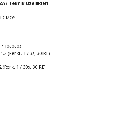
S Teknik Özellikleri
sif CMOS
1 / 100000s
1.2 (Renkli, 1 / 3s, 30IRE)
2 (Renk, 1 / 30s, 30IRE)