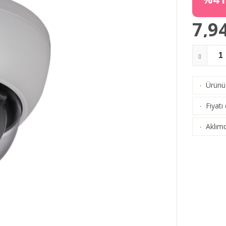
7,9
Ürünü 
·
Fiyatı
·
Aklımd
·