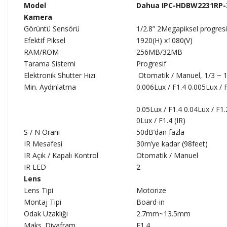
Model
Dahua IPC-HDBW2231RP-ZA
Kamera
Görüntü Sensörü
1/2.8” 2Megapiksel progre
Efektif Piksel
1920(H) x1080(V)
RAM/ROM
256MB/32MB
Tarama Sistemi
Progresif
Elektronik Shutter Hızı
Otomatik / Manuel, 1/3 ~ 
Min. Aydınlatma
0.006Lux / F1.4 0.005Lux / F
0.05Lux / F1.4 0.04Lux / F1.
0Lux / F1.4 (IR)
S / N Oranı
50dB’dan fazla
IR Mesafesi
30m’ye kadar (98feet)
IR Açık / Kapalı Kontrol
Otomatik / Manuel
IR LED
2
Lens
Lens Tipi
Motorize
Montaj Tipi
Board-in
Odak Uzaklığı
2.7mm~13.5mm
Maks. Diyafram
F1.4