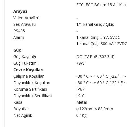
FCC: FCC Bölüm 15 Alt Kıs
Arayüz
Video Arayüzü
–
Ses Arayüzü
1/1 kanal Giriş / Çıkış
RS485
–
Alarm
1 kanal Giriş: 5mA 5VDC
1 kanal Çıkış: 300mA 12VD
Güç
Güç Kaynağı
DC12V PoE (802.3af)
Güç Tüketimi
<9W
Çevre Koşulları
Çalışma Koşulları
-30 ° C ~ + 60 ° C (-22 ° F
Dayanıklılık Koşulları
-30 ° C ~ + 60 ° C (-22 ° F
Koruma Sertifikası
IP67
Dayanıklılık Sertifikası
IK10
Kasa
Metal
Boyutlar
φ122mm × 88.9mm
Net Ağırlık
0.4Kg