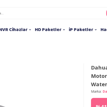
NVR Cihazlar
HD Paketler
iP Paketler
Ha
Dahua
Motor
Water
Marka:
D
%41