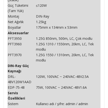
Güç Tüketimi
≤120W
(Tam Yük)
Montaj
DIN-Ray
Net Ağırlık
1.25kg
Boyutlar
175mm x 134mm x 53mm
Aksesuarlar
PFT3950
1.25G 850nm, 500m, LC, Çok modlu
PFT3960
1.25G 1310 / 1550nm, 20km, LC, Tek
modlu
PFT3970
1.25G 1550 / 1310nm, 20km, LC, Tek
modlu
DIN-Ray Güç
Kaynağı
DRL-
120W, 100VAC ~ 240VAC-48V2.5A
48V120W1AAD
EDP-75-48
75W, 100VAC ~ 240VAC-48V1.6A
Servis
Özellikleri
Sistem
Kullanıcı adı / şifre: admin / admin