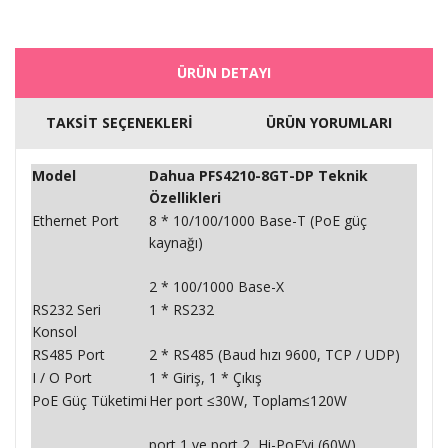
ÜRÜN DETAYI
TAKSİT SEÇENEKLERİ
ÜRÜN YORUMLARI
Model
Dahua PFS4210-8GT-DP Teknik
Özellikleri
Ethernet Port
8 * 10/100/1000 Base-T (PoE güç
kaynağı)
2 * 100/1000 Base-X
RS232 Seri
1 * RS232
Konsol
RS485 Port
2 * RS485 (Baud hızı 9600, TCP / UDP)
I / O Port
1 * Giriş, 1 * Çıkış
PoE Güç Tüketimi
Her port ≤30W, Toplam≤120W
port 1 ve port 2, Hi-PoE’yi (60W)