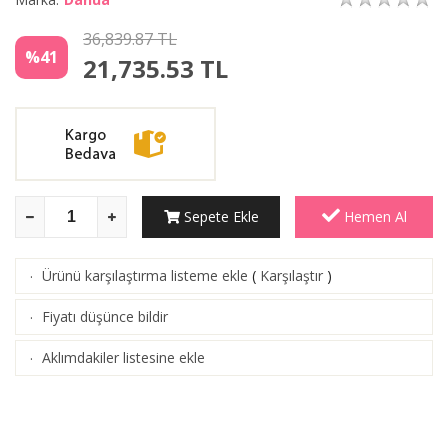
36,839.87 TL
%41
21,735.53
TL
Sepete Ekle
Hemen Al
Ürünü karşılaştırma listeme ekle
(
Karşılaştır
)
·
Fiyatı düşünce bildir
·
Aklımdakiler listesine ekle
·