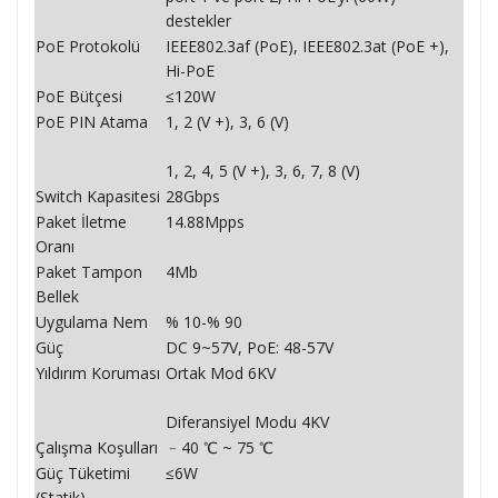
destekler
PoE Protokolü
IEEE802.3af (PoE), IEEE802.3at (PoE +),
Hi-PoE
PoE Bütçesi
≤120W
PoE PIN Atama
1, 2 (V +), 3, 6 (V)
1, 2, 4, 5 (V +), 3, 6, 7, 8 (V)
Switch Kapasitesi
28Gbps
Paket İletme
14.88Mpps
Oranı
Paket Tampon
4Mb
Bellek
Uygulama Nem
% 10-% 90
Güç
DC 9~57V, PoE: 48-57V
Yıldırım Koruması
Ortak Mod 6KV
Diferansiyel Modu 4KV
Çalışma Koşulları
﹣40 ℃ ~ 75 ℃
Güç Tüketimi
≤6W
(Statik)