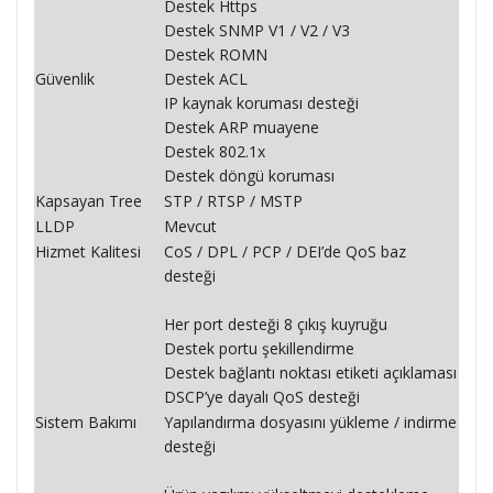
Destek Https
Destek SNMP V1 / V2 / V3
Destek ROMN
Güvenlik
Destek ACL
IP kaynak koruması desteği
Destek ARP muayene
Destek 802.1x
Destek döngü koruması
Kapsayan Tree
STP / RTSP / MSTP
LLDP
Mevcut
Hizmet Kalitesi
CoS / DPL / PCP / DEI’de QoS baz
desteği
Her port desteği 8 çıkış kuyruğu
Destek portu şekillendirme
Destek bağlantı noktası etiketi açıklaması
DSCP’ye dayalı QoS desteği
Sistem Bakımı
Yapılandırma dosyasını yükleme / indirme
desteği