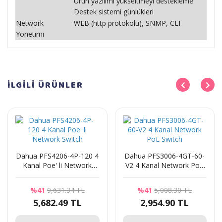
Ürün yazılımı yükseltmeyi destekleme
Destek sistemi günlükleri
Network
WEB (http protokolü), SNMP, CLI
Yönetimi
İLGİLİ
ÜRÜNLER
Dahua PFS4206-4P-120 4
Dahua PFS3006-4GT-60-
Kanal Poe' li Network
V2 4 Kanal Network PoE
Switch
Switch
%41
9,631.34 TL
%41
5,008.30 TL
5,682.49 TL
2,954.90 TL