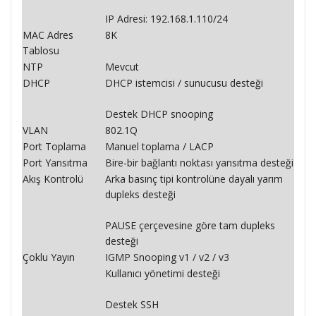
IP Adresi: 192.168.1.110/24
MAC Adres
8K
Tablosu
NTP
Mevcut
DHCP
DHCP istemcisi / sunucusu desteği
Destek DHCP snooping
VLAN
802.1Q
Port Toplama
Manuel toplama / LACP
Port Yansıtma
Bire-bir bağlantı noktası yansıtma desteği
Akış Kontrolü
Arka basınç tipi kontrolüne dayalı yarım
dupleks desteği
PAUSE çerçevesine göre tam dupleks
desteği
Çoklu Yayın
IGMP Snooping v1 / v2 / v3
Kullanıcı yönetimi desteği
Destek SSH