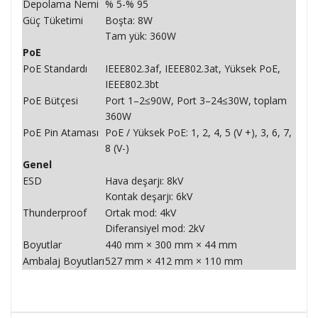
Depolama Nemi
% 5-% 95
Güç Tüketimi
Boşta: 8W
Tam yük: 360W
PoE
PoE Standardı
IEEE802.3af, IEEE802.3at, Yüksek PoE,
IEEE802.3bt
PoE Bütçesi
Port 1–2≤90W, Port 3–24≤30W, toplam
360W
PoE Pin Ataması
PoE / Yüksek PoE: 1, 2, 4, 5 (V +), 3, 6, 7,
8 (V-)
Genel
ESD
Hava deşarjı: 8kV
Kontak deşarjı: 6kV
Thunderproof
Ortak mod: 4kV
Diferansiyel mod: 2kV
Boyutlar
440 mm × 300 mm × 44 mm
Ambalaj Boyutları
527 mm × 412 mm × 110 mm