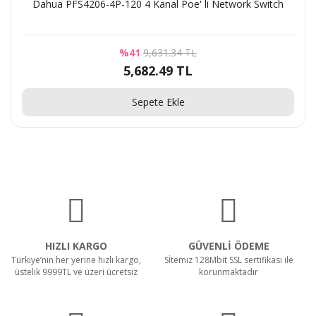
Dahua PFS4206-4P-120 4 Kanal Poe' li Network Switch
%41
9,631.34 TL
5,682.49 TL
Sepete Ekle
HIZLI KARGO
GÜVENLİ ÖDEME
Türkiye’nin her yerine hızlı kargo,
Sİtemiz 128Mbit SSL sertifikası ile
üstelik 9999TL ve üzeri ücretsiz
korunmaktadır