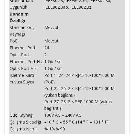
Standartlara
IEEE802.3, IEEE802.3u, IEEE802.3x,
Uygunluk
IEEE802.3ab, IEEE802.3z
Donanım
Özelliği
Standart Güç
Mevcut
Kaynağı
PoE
Mevcut
Ethernet Port
24
Optik Port
2
Ethernet Port Hızı
1 Gb / sn
Optik Port Hızı
1 Gb / sn
İşletme Kartı
Port 1–24: 24 × RJ45 10/100/1000 M
Yuvası Sayısı
(PoE)
Port 25–26: 2 × RJ45 10/100/1000 M
(yukarı bağlantı)
Port 27–28: 2 × SFP 1000 M (yukarı
bağlantı)
Güç Kaynağı
100V AC – 240V AC
Çalışma Sıcaklığı
–10 ° C – 55 ° C (14 ° F – 131 ° F)
Çalışma Nemi
% 10-% 90