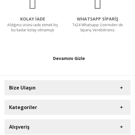
KOLAY İADE
WHATSAPP SİPARİŞ
Aldığınız ürünü iade etmek hiç
7x24 Whatsapp Üzerinden de
bu kadar kolay olmamıştı
Sipariş Verebilirsiniz.
Devamını Gizle
Bize Ulaşın
Kategoriler
Müşteri Hizmetleri
HD Kamera
0212 909 37 26
Alışveriş
DVR Cihazlar
E-Posta Adresi