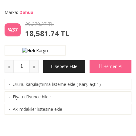
Marka:
Dahua
29,279.27 TL
%37
18,581.74
TL
Sepete Ekle
Hemen Al
Ürünü karşılaştırma listeme ekle
(
Karşılaştır
)
·
Fiyatı düşünce bildir
·
Aklımdakiler listesine ekle
·