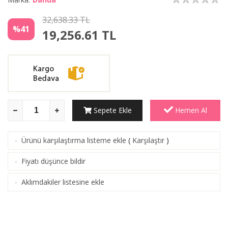
32,638.33 TL
%41
19,256.61
TL
Sepete Ekle
Hemen Al
Ürünü karşılaştırma listeme ekle
(
Karşılaştır
)
·
Fiyatı düşünce bildir
·
Aklımdakiler listesine ekle
·