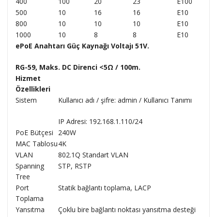
400
100
20
23
E100
500
10
16
16
E10
800
10
10
10
E10
1000
10
8
8
E10
ePoE Anahtarı Güç Kaynağı Voltajı 51V.
RG-59, Maks. DC Direnci <5Ω / 100m.
Hizmet
Özellikleri
Sistem
Kullanıcı adı / şifre: admin / Kullanıcı Tanımı
IP Adresi: 192.168.1.110/24
PoE Bütçesi
240W
MAC Tablosu
4K
VLAN
802.1Q Standart VLAN
Spanning
STP, RSTP
Tree
Port
Statik bağlantı toplama, LACP
Toplama
Yansıtma
Çoklu bire bağlantı noktası yansıtma desteği