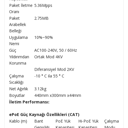
Paket İletme
5.36Mpps
Oranı
Paket
2.75MB
Arabellek
Belleği
Uygulama
10%~90%
Nemi
Güç
AC100-240V, 50 / 60Hz
Yıldırımdan
Ortak Mod 4KV
Korunma
Diferansiyel Mod 2KV
Çalışma
-10 ° C ila 55 ° C
Sıcaklığı
Net Ağırlık
3.12kg
Boyutlar
440mm x300mm x44mm
İletim Performansı:
ePoE Güç Kaynağı Özellikleri (CAT)
Kablo (m)
Bant
PoE Yük
Hi-PoE Yük
Çalışma
Genişliği
Kapasitesi
Kapasitesi
Modu