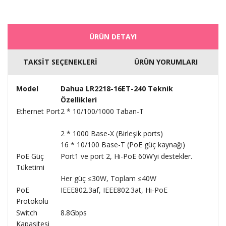
ÜRÜN DETAYI
TAKSİT SEÇENEKLERİ
ÜRÜN YORUMLARI
Model
Dahua LR2218-16ET-240 Teknik
Özellikleri
Ethernet Port
2 * 10/100/1000 Taban-T
2 * 1000 Base-X (Birleşik ports)
16 * 10/100 Base-T (PoE güç kaynağı)
PoE Güç
Port1 ve port 2, Hi-PoE 60W’yi destekler.
Tüketimi
Her güç ≤30W, Toplam ≤40W
PoE
IEEE802.3af, IEEE802.3at, Hi-PoE
Protokolü
Switch
8.8Gbps
Kapasitesi