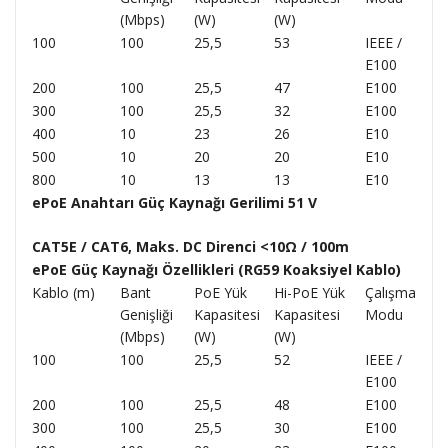
(Mbps)
(W)
(W)
100
100
25,5
53
IEEE /
E100
200
100
25,5
47
E100
300
100
25,5
32
E100
400
10
23
26
E10
500
10
20
20
E10
800
10
13
13
E10
ePoE Anahtarı Güç Kaynağı Gerilimi 51 V
CAT5E / CAT6, Maks. DC Direnci <10Ω / 100m
ePoE Güç Kaynağı Özellikleri (RG59 Koaksiyel Kablo)
Kablo (m)
Bant
PoE Yük
Hi-PoE Yük
Çalışma
Genişliği
Kapasitesi
Kapasitesi
Modu
(Mbps)
(W)
(W)
100
100
25,5
52
IEEE /
E100
200
100
25,5
48
E100
300
100
25,5
30
E100