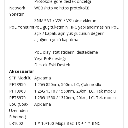
Protokole göre destek önceliği
Network
WEB (http ve https protokolü)
Yönetimi
SNMP V1 / V2C / V3’ü destekleme
PoE Yönetimi
PoE güç tüketimini, IPC yapılandırmasının PoE
açık / kapalı, aşırı yük gücünün değerini
aştığında gücü kapatma
PoE olay istatistiklerini destekleme
Yeşil PoE desteği
Destek Eski Destek
Aksesuarlar
SFP Modülü
Açıklama
PFT3950
1.25G 850nm, 500m, LC, Çok modlu
PFT3960
1.25G 1310 / 1550nm, 20km, LC, Tek modlu
PFT3970
1.25G 1550 / 1310nm, 20km, LC, Tek modlu
EoC (Coax
Açıklama
Üzerinden
Ethernet)
LR1002
1 * 10/100 Mbps Baz-TX + 1 * BNC