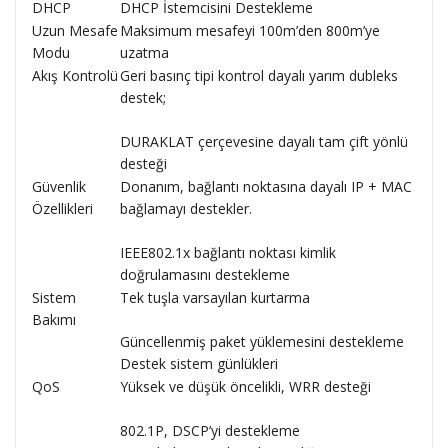
DHCP
DHCP İstemcisini Destekleme
Uzun Mesafe
Maksimum mesafeyi 100m’den 800m’ye
Modu
uzatma
Akış Kontrolü
Geri basınç tipi kontrol dayalı yarım dubleks
destek;
DURAKLAT çerçevesine dayalı tam çift yönlü
desteği
Güvenlik
Donanım, bağlantı noktasına dayalı IP + MAC
Özellikleri
bağlamayı destekler.
IEEE802.1x bağlantı noktası kimlik
doğrulamasını destekleme
Sistem
Tek tuşla varsayılan kurtarma
Bakımı
Güncellenmiş paket yüklemesini destekleme
Destek sistem günlükleri
QoS
Yüksek ve düşük öncelikli, WRR desteği
802.1P, DSCP’yi destekleme