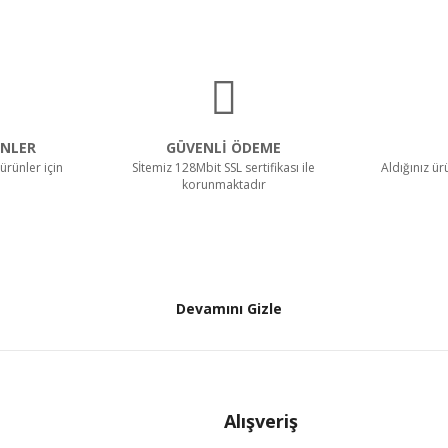
NLER
GÜVENLİ ÖDEME
ürünler için
Sİtemiz 128Mbit SSL sertifikası ile
Aldığınız ü
korunmaktadır
Devamını Gizle
Alışveriş