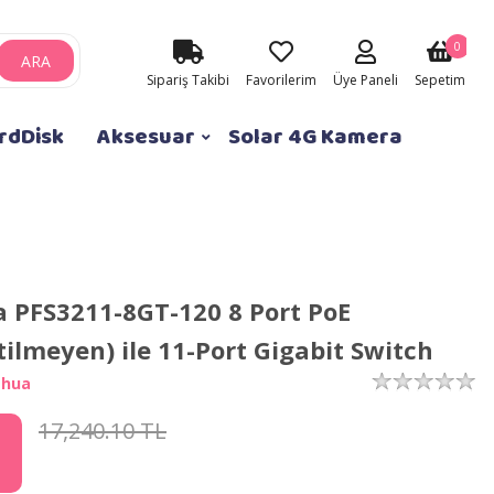
0
ARA
Sipariş Takibi
Favorilerim
Üye Paneli
Sepetim
rdDisk
Aksesuar
Solar 4G Kamera
 PFS3211-8GT-120 8 Port PoE
tilmeyen) ile 11-Port Gigabit Switch
ahua
17,240.10 TL