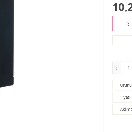
10,
Şi
Ürünü 
·
Fiyatı
·
Aklımd
·