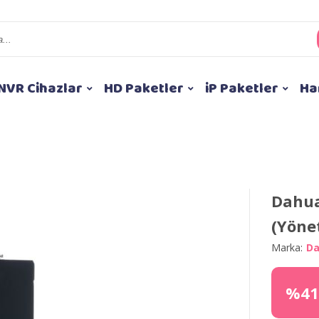
NVR Cihazlar
HD Paketler
iP Paketler
Ha
Dahua
(Yöne
Marka:
D
%41