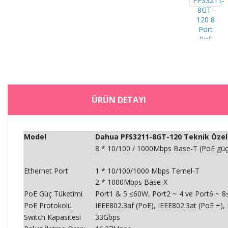
ÜRÜN DETAYI
Model
Dahua PFS3211-8GT-120 Teknik Özell
8 * 10/100 / 1000Mbps Base-T (PoE güç
Ethernet Port
1 * 10/100/1000 Mbps Temel-T
2 * 1000Mbps Base-X
PoE Güç Tüketimi
Port1 & 5 ≤60W, Port2 ~ 4 ve Port6 ~
PoE Protokolü
IEEE802.3af (PoE), IEEE802.3at (PoE +),
Switch Kapasitesi
33Gbps