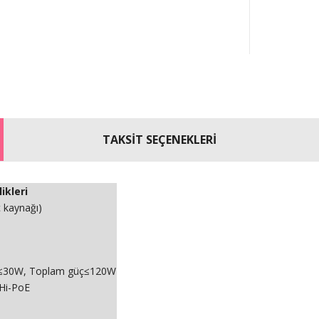
TAKSİT SEÇENEKLERİ
ikleri
 kaynağı)
 8≤30W, Toplam güç≤120W
 Hi-PoE