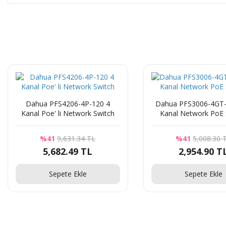
Dahua PFS4206-4P-120 4
Dahua PFS3006-4GT-
Kanal Poe' li Network Switch
Kanal Network PoE 
%41
9,631.34 TL
%41
5,008.30 
5,682.49 TL
2,954.90 T
Sepete Ekle
Sepete Ekle