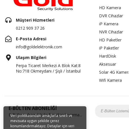
HD Kamera
DVR Cihazlar
Müşteri Hizmetleri
iP Kamera
0212 909 37 26
NVR Cihazlar
E-Posta Adresi
HD Paketler
info@goldelektronik.com
iP Paketler
HardDisk
Ulaşım Bilgileri
Aksesuar
Perpa Ticaret Merkezi A Blok Kat:8
No:718 Okmeydanı / Şişli / İstanbul
Solar 4G Kamer
Wifi Kamera
E-BÜLTEN ABONELİĞİ
E-Bülten aboneliği ile fırsatları kaçırma...
Veri politikasındaki amaçlarla sınırlı ve
mevzuata uygun şekilde çerez
konumlandırmaktayız. Detaylar için veri