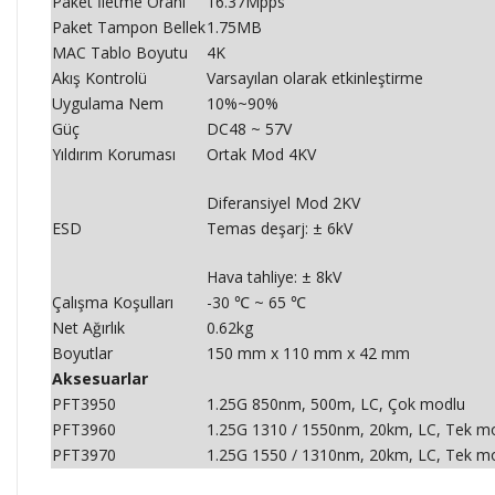
Paket İletme Oranı
16.37Mpps
Paket Tampon Bellek
1.75MB
MAC Tablo Boyutu
4K
Akış Kontrolü
Varsayılan olarak etkinleştirme
Uygulama Nem
10%~90%
Güç
DC48 ~ 57V
Yıldırım Koruması
Ortak Mod 4KV
Diferansiyel Mod 2KV
ESD
Temas deşarj: ± 6kV
Hava tahliye: ± 8kV
Çalışma Koşulları
-30 ℃ ~ 65 ℃
Net Ağırlık
0.62kg
Boyutlar
150 mm x 110 mm x 42 mm
Aksesuarlar
PFT3950
1.25G 850nm, 500m, LC, Çok modlu
PFT3960
1.25G 1310 / 1550nm, 20km, LC, Tek m
PFT3970
1.25G 1550 / 1310nm, 20km, LC, Tek m