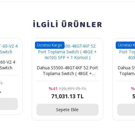
İLGİLİ
ÜRÜNLER
Ücretsiz Kargo
Ücretsiz 
60-V2 4
Switch
Dahua S5500-48GT4XF 52 Port
Dahua S55
Toplama Switch ( 48GE +
Toplama
4x10G SFP + 1 Konsol )
S
TL
%41
120,391.75 TL
%
L
71,031.13 TL
5
Sepete Ekle