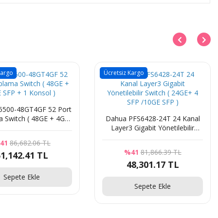
Kargo
Ücretsiz Kargo
00-48GT4GF 52 Port
 Switch ( 48GE + 4GE
Dahua PFS6428-24T 24 Kanal
FP + 1 Konsol )
Layer3 Gigabit Yönetilebilir
Switch ( 24GE+ 4 SFP /10GE
41
86,682.06 TL
SFP )
%41
81,866.39 TL
1,142.41 TL
48,301.17 TL
Sepete Ekle
Sepete Ekle