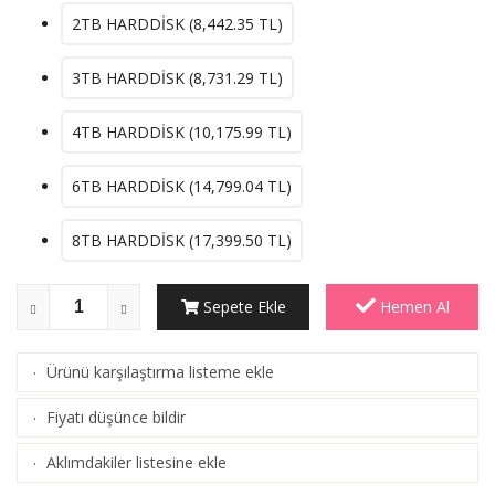
2TB HARDDİSK (
8,442.35
TL)
3TB HARDDİSK (
8,731.29
TL)
4TB HARDDİSK (
10,175.99
TL)
6TB HARDDİSK (
14,799.04
TL)
8TB HARDDİSK (
17,399.50
TL)
Sepete Ekle
Hemen Al
Ürünü karşılaştırma listeme ekle
·
(
Karşılaştır
)
Fiyatı düşünce bildir
·
Aklımdakiler listesine ekle
·