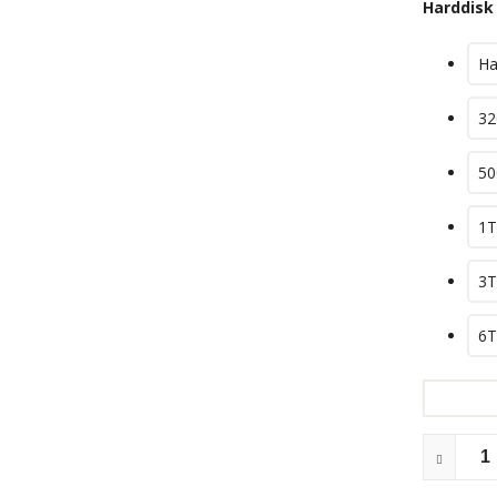
Harddisk
Ha
32
50
1T
3T
6T