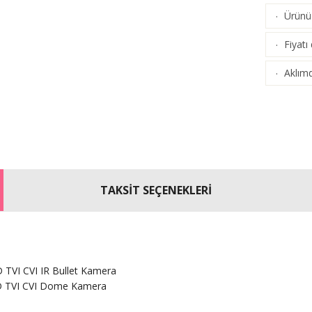
Ürünü 
·
(
Karşı
Fiyatı
·
Aklımd
·
TAKSİT SEÇENEKLERİ
TVI CVI IR Bullet Kamera
D TVI CVI Dome Kamera