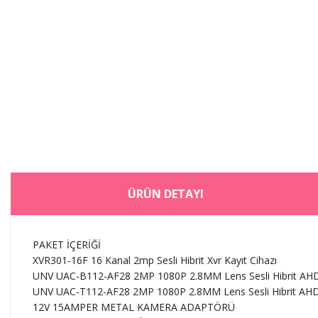
ÜRÜN DETAYI
PAKET İÇERİĞİ
XVR301-16F 16 Kanal 2mp Sesli Hibrit Xvr Kayıt Cihazı
UNV UAC-B112-AF28 2MP 1080P 2.8MM Lens Sesli Hibrit AHD 
UNV UAC-T112-AF28 2MP 1080P 2.8MM Lens Sesli Hibrit AH
12V 15AMPER METAL KAMERA ADAPTÖRÜ