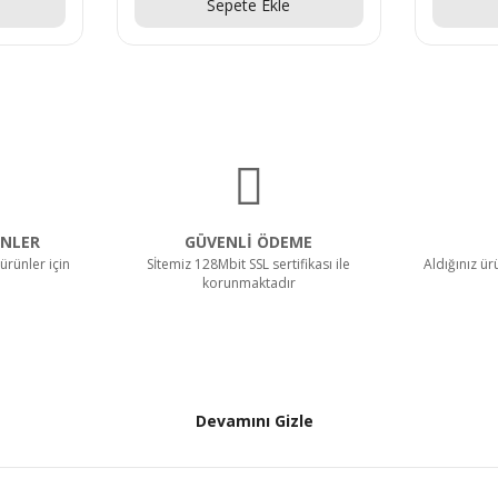
Sepete Ekle
NLER
GÜVENLİ ÖDEME
ürünler için
Sİtemiz 128Mbit SSL sertifikası ile
Aldığınız ü
korunmaktadır
Devamını Gizle