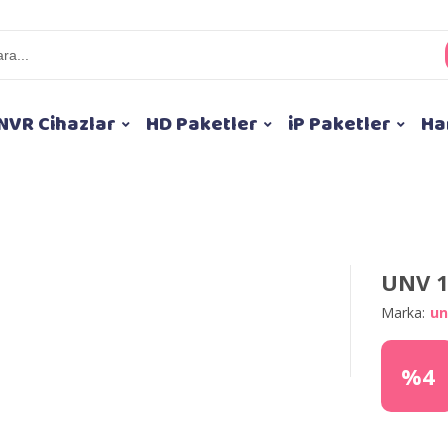
NVR Cihazlar
HD Paketler
iP Paketler
Ha
UNV 1
Marka:
un
%4