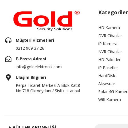
Kategoriler
HD Kamera
DVR Cihazlar
Müşteri Hizmetleri
iP Kamera
0212 909 37 26
NVR Cihazlar
E-Posta Adresi
HD Paketler
info@goldelektronik.com
iP Paketler
HardDisk
Ulaşım Bilgileri
Aksesuar
Perpa Ticaret Merkezi A Blok Kat:8
No:718 Okmeydanı / Şişli / İstanbul
Solar 4G Kamer
Wifi Kamera
E-BÜLTEN ABONELİĞİ