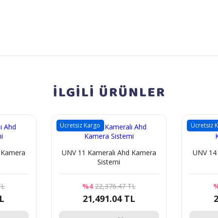
İLGİLİ
ÜRÜNLER
Ücretsiz Kargo
Ücretsiz 
 Kamera
UNV 11 Kameralı Ahd Kamera
UNV 14 
Sistemi
TL
%4
22,376.47 TL
TL
21,491.04 TL
2