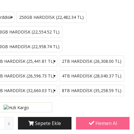
rddisk
250GB HARDDİSK (
22,482.34
TL)
0GB HARDDİSK (
22,554.52
TL)
0GB HARDDİSK (
22,958.74
TL)
B HARDDİSK (
25,441.81
TL)
2TB HARDDİSK (
26,308.00
TL)
B HARDDİSK (
26,596.73
TL)
4TB HARDDİSK (
28,040.37
TL)
B HARDDİSK (
32,660.03
TL)
8TB HARDDİSK (
35,258.59
TL)
Sepete Ekle
Hemen Al