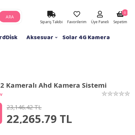
0
ARA
Sipariş Takibi
Favorilerim
Üye Paneli
Sepetim
rdDisk
Aksesuar
Solar 4G Kamera
2 Kameralı Ahd Kamera Sistemi
v
23,146.42 TL
22,265.79
TL