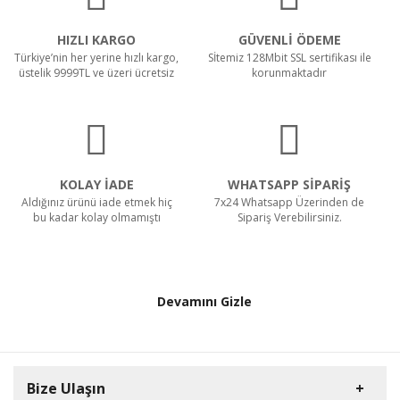
HIZLI KARGO
GÜVENLİ ÖDEME
Türkiye’nin her yerine hızlı kargo,
Sİtemiz 128Mbit SSL sertifikası ile
üstelik 9999TL ve üzeri ücretsiz
korunmaktadır
KOLAY İADE
WHATSAPP SİPARİŞ
Aldığınız ürünü iade etmek hiç
7x24 Whatsapp Üzerinden de
bu kadar kolay olmamıştı
Sipariş Verebilirsiniz.
Devamını Gizle
Bize Ulaşın