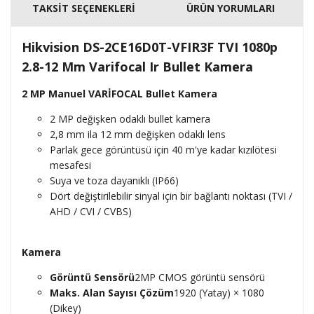
TAKSİT SEÇENEKLERİ
ÜRÜN YORUMLARI
Hikvision DS-2CE16D0T-VFIR3F TVI 1080p
2.8-12 Mm Varifocal Ir Bullet Kamera
2 MP Manuel VARİFOCAL Bullet Kamera
2 MP değişken odaklı bullet kamera
2,8 mm ila 12 mm değişken odaklı lens
Parlak gece görüntüsü için 40 m'ye kadar kızılötesi
mesafesi
Suya ve toza dayanıklı (IP66)
Dört değiştirilebilir sinyal için bir bağlantı noktası (TVI /
AHD / CVI / CVBS)
Kamera
Görüntü Sensörü
2MP CMOS görüntü sensörü
Maks. Alan Sayısı Çözüm
1920 (Yatay) × 1080
(Dikey)