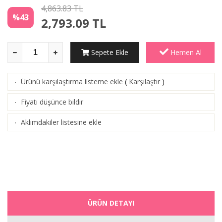
4,863.83 TL
%43
2,793.09
TL
Sepete Ekle
Hemen Al
Ürünü karşılaştırma listeme ekle
(
Karşılaştır
)
·
Fiyatı düşünce bildir
·
Aklımdakiler listesine ekle
·
ÜRÜN DETAYI