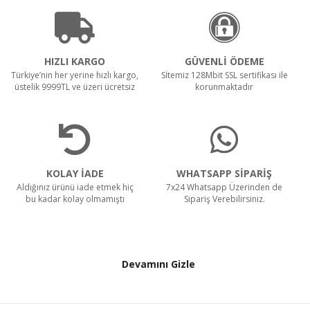
HIZLI KARGO
GÜVENLİ ÖDEME
Türkiye’nin her yerine hızlı kargo,
Sİtemiz 128Mbit SSL sertifikası ile
üstelik 9999TL ve üzeri ücretsiz
korunmaktadır
KOLAY İADE
WHATSAPP SİPARİŞ
Aldığınız ürünü iade etmek hiç
7x24 Whatsapp Üzerinden de
bu kadar kolay olmamıştı
Sipariş Verebilirsiniz.
Devamını Gizle