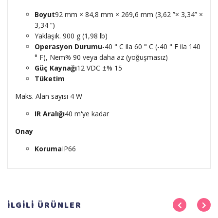
Boyut
92 mm × 84,8 mm × 269,6 mm (3,62 ”× 3,34” ×
3,34 ”)
Yaklaşık. 900 g (1,98 lb)
Operasyon Durumu
-40 ° C ila 60 ° C (-40 ° F ila 140
° F), Nem% 90 veya daha az (yoğuşmasız)
Güç Kaynağı
12 VDC ±% 15
Tüketim
Maks. Alan sayısı 4 W
IR Aralığı
40 m'ye kadar
Onay
Koruma
IP66
İLGİLİ
ÜRÜNLER