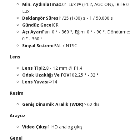
Min. Aydınlatma
0.01 Lux @ (F1.2, AGC ON), IR ile 0
Lux
Deklanşör Süresi
1/25 (1/30) s - 1 / 50.000 s
Gündüz Gece
ICR
Açı Ayarı
Pan: 0 ° - 360 °, Eğim: 0 ° - 90 °, Döndürme:
0 ° - 360 °
Sinyal Sistemi
PAL / NTSC
Lens
Lens Tipi
2,8 - 12 mm @ F1.4
Odak Uzaklığı Ve FOV
102,25 ° - 32 °
Lens Yuvası
Φ14
Resim
Geniş Dinamik Aralık (WDR)
> 62 dB
Arayüz
Video Çıkışı
1 HD analog çıkış
Genel