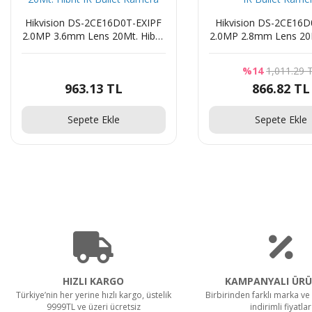
Hikvision DS-2CE16D0T-EXIPF
Hikvision DS-2CE16D
2.0MP 3.6mm Lens 20Mt. Hibrit
2.0MP 2.8mm Lens 20M
IR Bullet Kamera
IR Bullet Kame
%14
1,011.29 
963.13 TL
866.82 TL
Sepete Ekle
Sepete Ekle
HIZLI KARGO
KAMPANYALI ÜRÜ
Türkiye’nin her yerine hızlı kargo, üstelik
Birbirinden farklı marka ve 
9999TL ve üzeri ücretsiz
indirimli fiyatlar