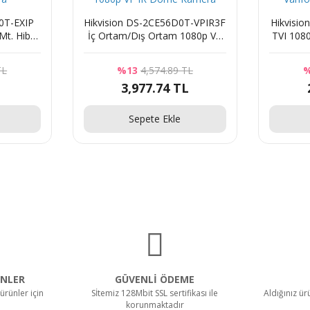
0T-EXIP
Hikvision DS-2CE56D0T-VPIR3F
Hikvisi
t. Hibrit
İç Ortam/Dış Ortam 1080p VF
TVI 108
ra
IR Dome Kamera
I
TL
%13
4,574.89 TL
%
3,977.74 TL
Sepete Ekle
NLER
GÜVENLİ ÖDEME
ürünler için
Sİtemiz 128Mbit SSL sertifikası ile
Aldığınız ü
korunmaktadır