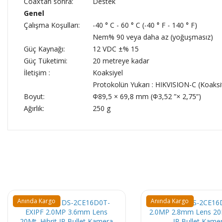
Coax’tan sonra:
Destek
Genel
Çalışma Koşulları:
-40 ° C - 60 ° C (-40 ° F - 140 ° F)
Nem% 90 veya daha az (yoğuşmasız)
Güç Kaynağı:
12 VDC ±% 15
Güç Tüketimi:
20 metreye kadar
İletişim :
Koaksiyel
Protokolün Yukarı : HIKVISION-C (Koaksi
Boyut:
Φ89,5 × 69,8 mm (Φ3,52 ”× 2,75”)
Ağırlık:
250 g
Anında Kargo
Anında Kargo