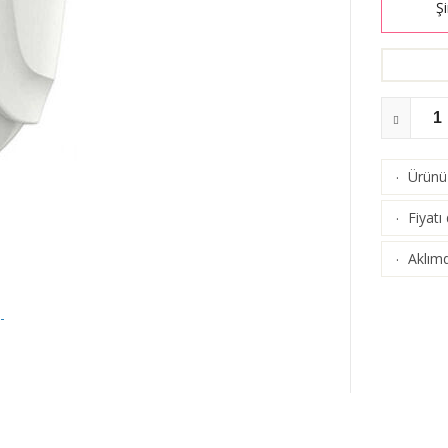
Şi
Ürünü 
·
Fiyatı
·
Aklımd
·