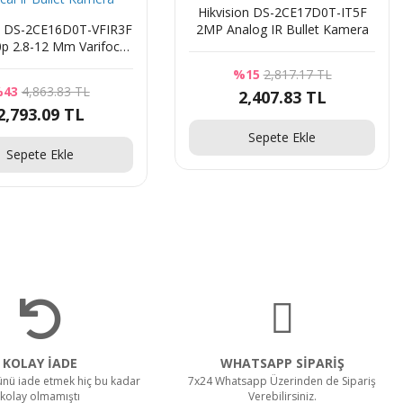
Hikvision DS-2CE17D0T-IT5F
on DS-2CE16D0T-VFIR3F
2MP Analog IR Bullet Kamera
0p 2.8-12 Mm Varifocal
r Bullet Kamera
%15
2,817.17 TL
43
4,863.83 TL
2,407.83 TL
2,793.09 TL
Sepete Ekle
Sepete Ekle
KOLAY İADE
WHATSAPP SİPARİŞ
rünü iade etmek hiç bu kadar
7x24 Whatsapp Üzerinden de Sipariş
kolay olmamıştı
Verebilirsiniz.