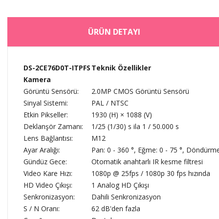
ÜRÜN DETAYI
DS-2CE76D0T-ITPFS
Teknik Özellikler
Kamera
Görüntü Sensörü:
2.0MP CMOS Görüntü Sensörü
Sinyal Sistemi:
PAL / NTSC
Etkin Pikseller:
1930 (H) × 1088 (V)
Deklanşör Zamanı:
1/25 (1/30) s ila 1 / 50.000 s
Lens Bağlantısı:
M12
Ayar Aralığı:
Pan: 0 - 360 °, Eğme: 0 - 75 °, Döndürme
Gündüz Gece:
Otomatik anahtarlı IR kesme filtresi
Video Kare Hızı:
1080p @ 25fps / 1080p 30 fps hızında
HD Video Çıkışı:
1 Analog HD Çıkışı
Senkronizasyon:
Dahili Senkronizasyon
S / N Oranı:
62 dB'den fazla