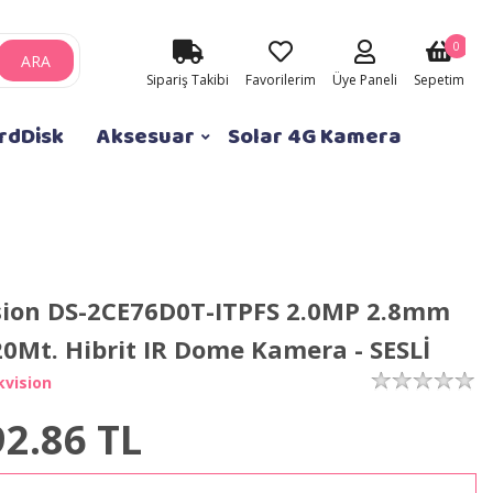
0
ARA
Sipariş Takibi
Favorilerim
Üye Paneli
Sepetim
rdDisk
Aksesuar
Solar 4G Kamera
sion DS-2CE76D0T-ITPFS 2.0MP 2.8mm
20Mt. Hibrit IR Dome Kamera - SESLİ
kvision
92.86
TL