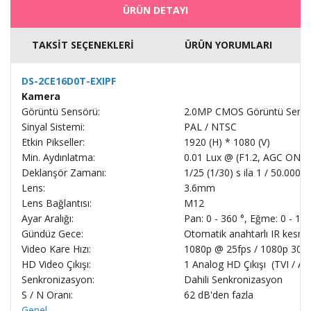
ÜRÜN DETAYI
TAKSİT SEÇENEKLERİ
ÜRÜN YORUMLARI
DS-2CE16D0T-EXIPF
Kamera
Görüntü Sensörü:
2.0MP CMOS Görüntü Sens
Sinyal Sistemi:
PAL / NTSC
Etkin Pikseller:
1920 (H) * 1080 (V)
Min. Aydınlatma:
0.01 Lux @ (F1.2, AGC ON), IR
Deklanşör Zamanı:
1/25 (1/30) s ila 1 / 50.000 s
Lens:
3.6mm
Lens Bağlantısı:
M12
Ayar Aralığı:
Pan: 0 - 360 °, Eğme: 0 - 18
Gündüz Gece:
Otomatik anahtarlı IR kesme 
Video Kare Hızı:
1080p @ 25fps / 1080p 30 fp
HD Video Çıkışı:
1 Analog HD Çıkışı (TVI / AH
Senkronizasyon:
Dahili Senkronizasyon
S / N Oranı:
62 dB'den fazla
Genel