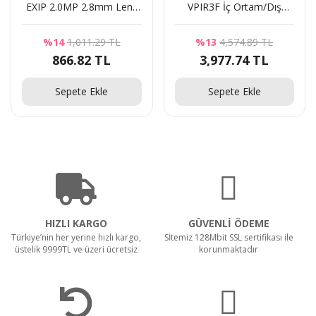
EXIP 2.0MP 2.8mm Lens
VPIR3F İç Ortam/Dış
20Mt. Hibrit IR Bullet
Ortam 1080p VF IR Dome
Kamera
Kamera
%14
1,011.29 TL
%13
4,574.89 TL
866.82 TL
3,977.74 TL
Sepete Ekle
Sepete Ekle
HIZLI KARGO
GÜVENLİ ÖDEME
Türkiye’nin her yerine hızlı kargo,
Sİtemiz 128Mbit SSL sertifikası ile
üstelik 9999TL ve üzeri ücretsiz
korunmaktadır