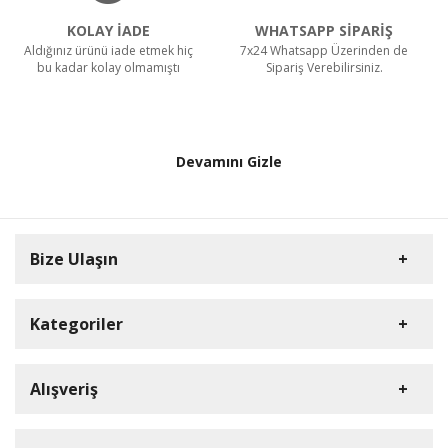
KOLAY İADE
WHATSAPP SİPARİŞ
Aldığınız ürünü iade etmek hiç
7x24 Whatsapp Üzerinden de
bu kadar kolay olmamıştı
Sipariş Verebilirsiniz.
Devamını Gizle
Bize Ulaşın
Kategoriler
HD Kamera
Alışveriş
DVR Cihazlar
Müşteri Hizmetleri
iP Kamera
Üye Girişi