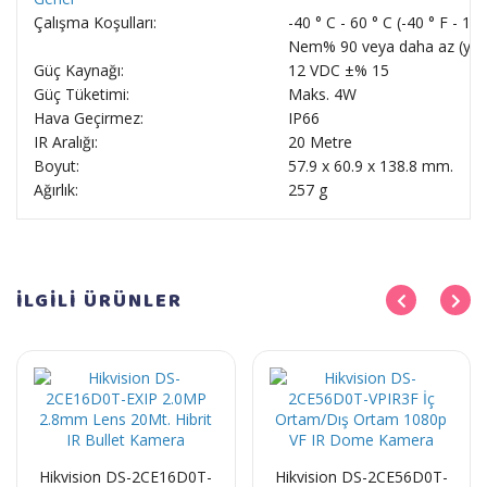
Çalışma Koşulları:
-40 ° C - 60 ° C (-40 ° F - 14
Nem% 90 veya daha az (yo
Güç Kaynağı:
12 VDC ±% 15
Güç Tüketimi:
Maks. 4W
Hava Geçirmez:
IP66
IR Aralığı:
20 Metre
Boyut:
57.9 x 60.9 x 138.8 mm.
Ağırlık:
257 g
İLGİLİ
ÜRÜNLER
Hikvision DS-2CE16D0T-
Hikvision DS-2CE56D0T-