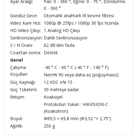
Ayar Aralığı:
Pan: 0 - 360 °, Eğme: 0 - 75 °, Döndürme:
0 - 360 °
Gündüz Gece:
Otomatik anahtarlı IR kesme filtresi
Video Kare Hızı:
1080p @ 25fps / 1080p 30 fps hızında
HD Video Çıkışı:
1 Analog HD Çıkışı
Senkronizasyon:
Dahili Senkronizasyon
S / N Oranı:
62 dB'den fazla
Coax’tan sonra:
Destek
Genel
Çalışma
-40 ° C - 60 ° C (-40 ° F - 140 ° F)
Koşulları:
Nem% 90 veya daha az (yoğuşmasız)
Güç Kaynağı:
12 VDC ±% 15
Güç Tüketimi:
30 metreye kadar
İletişim :
Koaksiyel
Protokolün Yukarı : HIKVISION-C
(Koaksitron)
Boyut:
Φ89,5 × 69,8 mm (Φ3,52 ”× 2,75”)
Ağırlık:
250 g