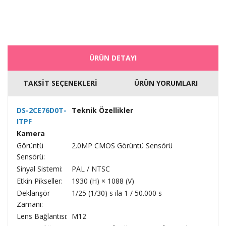
ÜRÜN DETAYI
TAKSİT SEÇENEKLERİ
ÜRÜN YORUMLARI
DS-2CE76D0T-
Teknik Özellikler
ITPF
Kamera
Görüntü
2.0MP CMOS Görüntü Sensörü
Sensörü:
Sinyal Sistemi:
PAL / NTSC
Etkin Pikseller:
1930 (H) × 1088 (V)
Deklanşör
1/25 (1/30) s ila 1 / 50.000 s
Zamanı:
Lens Bağlantısı:
M12