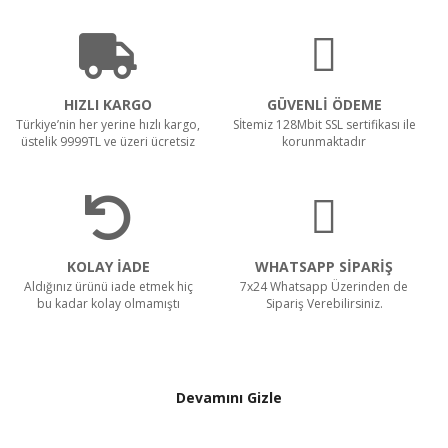
HIZLI KARGO
GÜVENLİ ÖDEME
Türkiye’nin her yerine hızlı kargo,
Sİtemiz 128Mbit SSL sertifikası ile
üstelik 9999TL ve üzeri ücretsiz
korunmaktadır
KOLAY İADE
WHATSAPP SİPARİŞ
Aldığınız ürünü iade etmek hiç
7x24 Whatsapp Üzerinden de
bu kadar kolay olmamıştı
Sipariş Verebilirsiniz.
Devamını Gizle