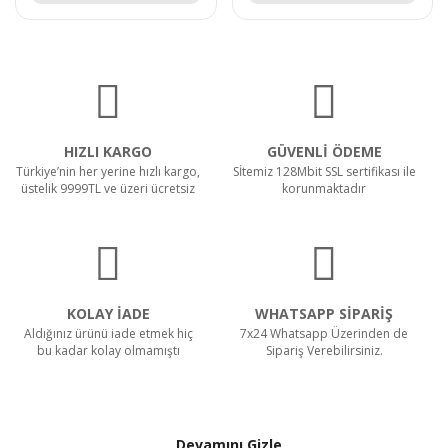
HIZLI KARGO
GÜVENLİ ÖDEME
Türkiye’nin her yerine hızlı kargo,
Sİtemiz 128Mbit SSL sertifikası ile
üstelik 9999TL ve üzeri ücretsiz
korunmaktadır
KOLAY İADE
WHATSAPP SİPARİŞ
Aldığınız ürünü iade etmek hiç
7x24 Whatsapp Üzerinden de
bu kadar kolay olmamıştı
Sipariş Verebilirsiniz.
Devamını Gizle