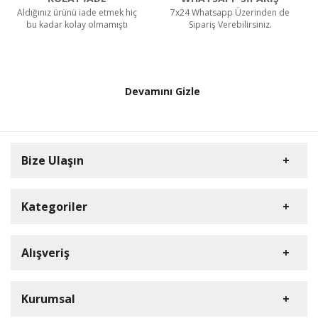
Aldığınız ürünü iade etmek hiç
7x24 Whatsapp Üzerinden de
bu kadar kolay olmamıştı
Sipariş Verebilirsiniz.
Devamını Gizle
Bize Ulaşın
Kategoriler
HD Kamera
Alışveriş
DVR Cihazlar
Müşteri Hizmetleri
iP Kamera
Üye Girişi
Kurumsal
0212 909 37 26
NVR Cihazlar
S.S.S.