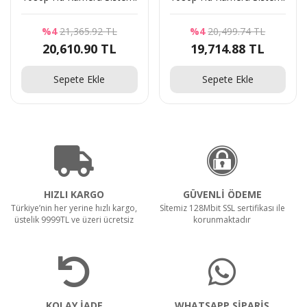
%4
21,365.92 TL
%4
20,499.74 TL
20,610.90 TL
19,714.88 TL
Sepete Ekle
Sepete Ekle
HIZLI KARGO
GÜVENLİ ÖDEME
Türkiye’nin her yerine hızlı kargo,
Sİtemiz 128Mbit SSL sertifikası ile
üstelik 9999TL ve üzeri ücretsiz
korunmaktadır
KOLAY İADE
WHATSAPP SİPARİŞ