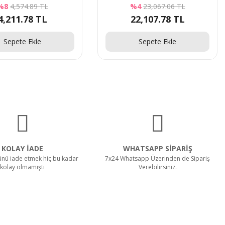
%8
4,574.89 TL
%4
23,067.06 TL
4,211.78 TL
22,107.78 TL
Sepete Ekle
Sepete Ekle
KOLAY İADE
WHATSAPP SİPARİŞ
rünü iade etmek hiç bu kadar
7x24 Whatsapp Üzerinden de Sipariş
kolay olmamıştı
Verebilirsiniz.