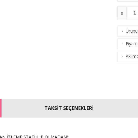
Ürünü 
·
Fiyatı
·
Aklımd
·
TAKSİT SEÇENEKLERİ
TAN İZLEME STATİK İP OLMADAN)