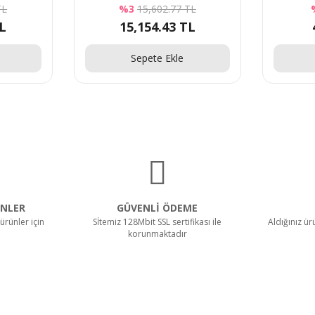
TL
%3
15,602.77 TL
TL
15,154.43 TL
Sepete Ekle
NLER
GÜVENLİ ÖDEME
ürünler için
Sİtemiz 128Mbit SSL sertifikası ile
Aldığınız ü
korunmaktadır