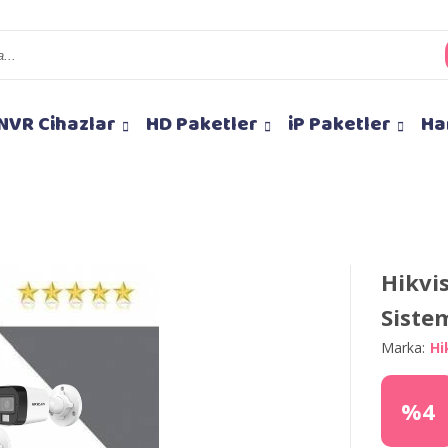
NVR Cihazlar
HD Paketler
iP Paketler
Ha
Hikvi
Siste
Marka:
Hi
%4