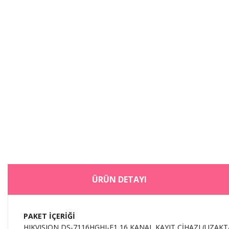
ÜRÜN DETAYI
PAKET İÇERİĞİ
HIKVISION DS-7116HGHI-F1 16 KANAL KAYIT CİHAZI (UZAK