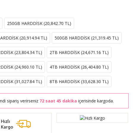
250GB HARDDİSK (
20,842.70
TL)
ARDDİSK (
20,914.94
TL)
500GB HARDDİSK (
21,319.45
TL)
DDİSK (
23,804.34
TL)
2TB HARDDİSK (
24,671.16
TL)
DDİSK (
24,960.10
TL)
4TB HARDDİSK (
26,404.80
TL)
DDİSK (
31,027.84
TL)
8TB HARDDİSK (
33,628.30
TL)
mdi sipariş verirseniz
72 saat 45 dakika
içerisinde kargoda.