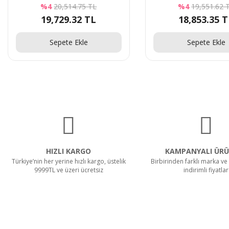
%4
20,514.75 TL
%4
19,551.62 
19,729.32 TL
18,853.35 
Sepete Ekle
Sepete Ekle
HIZLI KARGO
KAMPANYALI ÜRÜ
Türkiye’nin her yerine hızlı kargo, üstelik
Birbirinden farklı marka ve 
9999TL ve üzeri ücretsiz
indirimli fiyatlar