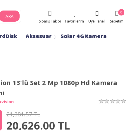
0
ARA
Sipariş Takibi
Favorilerim
Üye Paneli
Sepetim
rdDisk
Aksesuar
Solar 4G Kamera
sion 13'lü Set 2 Mp 1080p Hd Kamera
mi
kvision
21,381.57 TL
20,626.00
TL