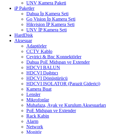
UNV Kamera Paketi
iP Paketler
Dahua İp Kamera Seti
Go Vision İp Kamera Seti
Hikvision İP Kamera Seti
UNV İP Kamera Seti
HardDisk
Aksesuar
Adaptörler
CCTV Kablo
Çevirici & Bnc Konnektörler
Dahua PoE Midspan ve Extender
HDCVI BALUN
HDCVI Dağıtıcı
HDCVI Dönüştürücü
HDCVI ISOLATOR (Parazit Giderici)
Kamera Buat
Lensler
Mikrofonlar
Muhafaza, Ayak ve Kurulum Aksesuarları
PoE Midspan ve Extender
Rack Kabin
Alarm
Network
Monitör