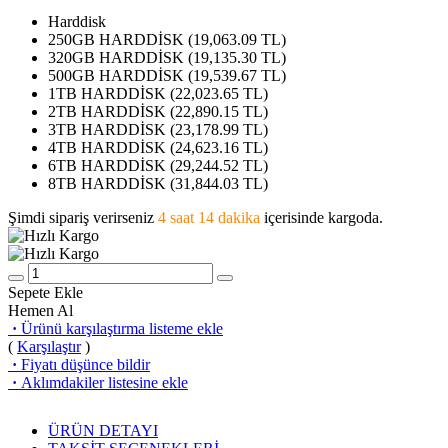
Harddisk
250GB HARDDİSK (
19,063.09
TL)
320GB HARDDİSK (
19,135.30
TL)
500GB HARDDİSK (
19,539.67
TL)
1TB HARDDİSK (
22,023.65
TL)
2TB HARDDİSK (
22,890.15
TL)
3TB HARDDİSK (
23,178.99
TL)
4TB HARDDİSK (
24,623.16
TL)
6TB HARDDİSK (
29,244.52
TL)
8TB HARDDİSK (
31,844.03
TL)
Şimdi sipariş verirseniz
4 saat 14 dakika
içerisinde kargoda.
Sepete Ekle
Hemen Al
·
Ürünü karşılaştırma listeme ekle
(
Karşılaştır
)
·
Fiyatı düşünce bildir
·
Aklımdakiler listesine ekle
ÜRÜN DETAYI