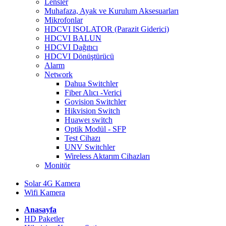
Lensler
Muhafaza, Ayak ve Kurulum Aksesuarları
Mikrofonlar
HDCVI ISOLATOR (Parazit Giderici)
HDCVI BALUN
HDCVI Dağıtıcı
HDCVI Dönüştürücü
Alarm
Network
Dahua Switchler
Fiber Alıcı -Verici
Govision Switchler
Hikvision Switch
Huaweı switch
Optik Modül - SFP
Test Cihazı
UNV Switchler
Wireless Aktarım Cihazları
Monitör
Solar 4G Kamera
Wifi Kamera
Anasayfa
HD Paketler