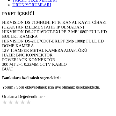
TAKSİT SEÇENEKLERİ
ÜRÜN YORUMLARI
PAKET İÇERİĞİ
HIKVISION DS-7104HGHI-F1 16 KANAL KAYIT CİHAZI
(UZAKTAN İZLEME STATİK İP OLMADAN)
HIKVISION DS-2CE16DOT-EXLPF 2 MP 1080P FULL HD
BULLET KAMERA
HIKVISION DS-2CE76D0T-EXLPF 2Mp 1080p FULL HD
DOME KAMERA
12V 15AMPER METAL KAMERA ADAPTÖRÜ
HAZIR BNC KONNEKTÖR
POWERJACK KONNEKTÖR
300 MT 2+1 0,22MM CCTV KABLO
BUAT
Bankalara özel taksit seçenekleri :
Yorum / Soru ekleyebilmek için üye olmanız gerekmektedir.
Ortalama Değerlendirme »