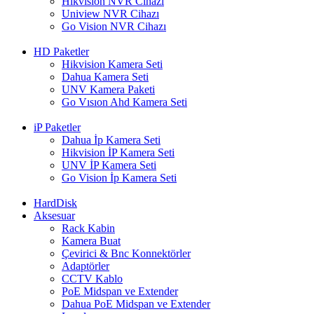
Hikvision NVR Cihazı
Uniview NVR Cihazı
Go Vision NVR Cihazı
HD Paketler
Hikvision Kamera Seti
Dahua Kamera Seti
UNV Kamera Paketi
Go Vısıon Ahd Kamera Seti
iP Paketler
Dahua İp Kamera Seti
Hikvision İP Kamera Seti
UNV İP Kamera Seti
Go Vision İp Kamera Seti
HardDisk
Aksesuar
Rack Kabin
Kamera Buat
Çevirici & Bnc Konnektörler
Adaptörler
CCTV Kablo
PoE Midspan ve Extender
Dahua PoE Midspan ve Extender