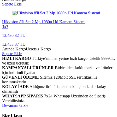
Sepete Ekle
Hikvision 8'li Set 2 Mp 1080p Hd Kamera Sistemi
%7
13,430.82 TL
12,433.37 TL
Anında Kargo
Ücretsiz Kargo
Sepete Ekle
HIZLI KARGO
Türkiye’nin her yerine hızlı kargo, üstelik 9999TL
ve üzeri ücretsiz
KAMPANYALI ÜRÜNLER
Birbirinden farklı marka ve ürünler
için indirimli fiyatlar
GÜVENLİ ÖDEME
Sİtemiz 128Mbit SSL sertifikası ile
korunmaktadır
KOLAY İADE
Aldığınız ürünü iade etmek hiç bu kadar kolay
olmamıştı
WHATSAPP SİPARİŞ
7x24 Whatsapp Üzerinden de Sipariş
Verebilirsiniz.
Devamını Gizle
Bize Ulaşın