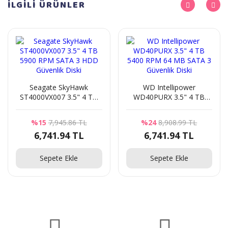
İLGİLİ
ÜRÜNLER
Seagate SkyHawk
WD Intellipower
ST4000VX007 3.5" 4 TB
WD40PURX 3.5" 4 TB
5900 RPM SATA 3 HDD
5400 RPM 64 MB SATA 3
Güvenlik Diski
Güvenlik Diski
%15
7,945.86 TL
%24
8,908.99 TL
6,741.94 TL
6,741.94 TL
Sepete Ekle
Sepete Ekle