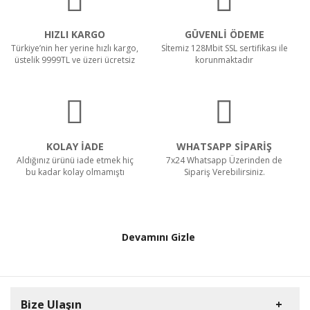
HIZLI KARGO
GÜVENLİ ÖDEME
Türkiye’nin her yerine hızlı kargo,
Sİtemiz 128Mbit SSL sertifikası ile
üstelik 9999TL ve üzeri ücretsiz
korunmaktadır
KOLAY İADE
WHATSAPP SİPARİŞ
Aldığınız ürünü iade etmek hiç
7x24 Whatsapp Üzerinden de
bu kadar kolay olmamıştı
Sipariş Verebilirsiniz.
Devamını Gizle
Bize Ulaşın