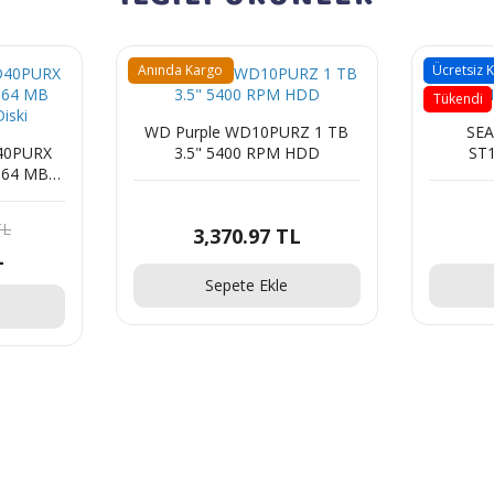
Anında Kargo
Ücretsiz 
Tükendi
WD Purple WD10PURZ 1 TB
SEA
D40PURX
3.5" 5400 RPM HDD
ST
 64 MB
iski
TL
3,370.97 TL
L
Sepete Ekle