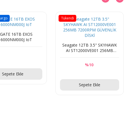
Kargo
Tükendi
GATE 16TB EXOS
16000NM000J IoT
Seagate 12TB 3.5" SKYHAWK
AI ST12000VE001 256MB
7200RPM GÜVENLİK DİSKİ
%10
Sorunuz
Sepete Ekle
Sorunuz
Sepete Ekle