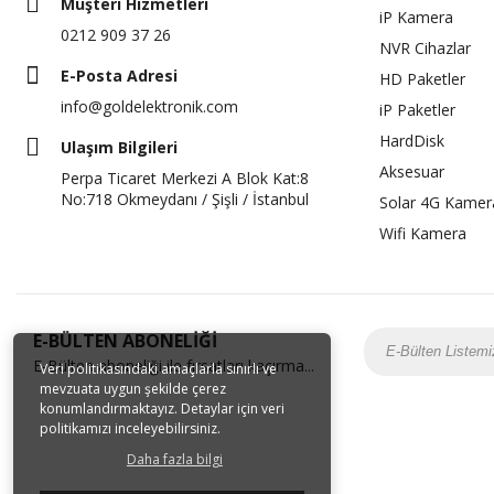
Müşteri Hizmetleri
iP Kamera
0212 909 37 26
NVR Cihazlar
E-Posta Adresi
HD Paketler
info@goldelektronik.com
iP Paketler
HardDisk
Ulaşım Bilgileri
Aksesuar
Perpa Ticaret Merkezi A Blok Kat:8
No:718 Okmeydanı / Şişli / İstanbul
Solar 4G Kamer
Wifi Kamera
E-BÜLTEN ABONELİĞİ
E-Bülten aboneliği ile fırsatları kaçırma...
Veri politikasındaki amaçlarla sınırlı ve
mevzuata uygun şekilde çerez
konumlandırmaktayız. Detaylar için veri
politikamızı inceleyebilirsiniz.
Daha fazla bilgi