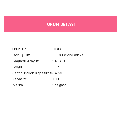
ÜRÜN DETAYI
Ürün Tipi
HDD
Dönüş Hızı
5900 Devir/Dakika
Bağlantı Arayüzü
SATA 3
Boyut
3.5"
Cache Bellek Kapasitesi
64 MB
Kapasite
1 TB
Marka
Seagate