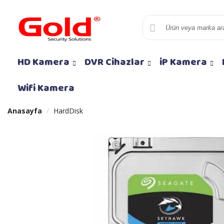
HD Kamera
DVR Cihazlar
iP Kamera
Wifi Kamera
Anasayfa
HardDisk