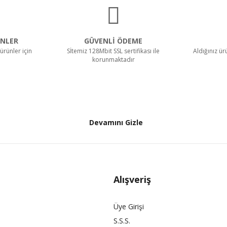
NLER
GÜVENLİ ÖDEME
ürünler için
Sİtemiz 128Mbit SSL sertifikası ile
Aldığınız ü
korunmaktadır
Devamını Gizle
Alışveriş
Üye Girişi
S.S.S.