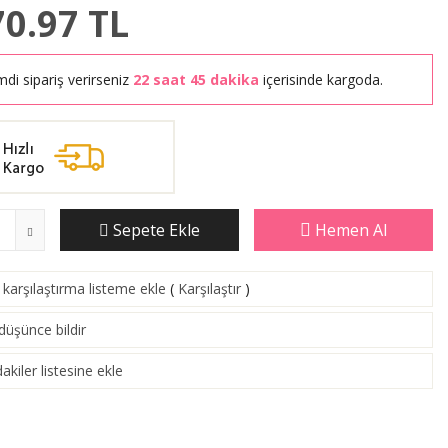
70.97
TL
mdi sipariş verirseniz
22 saat 45 dakika
içerisinde kargoda.
Sepete Ekle
Hemen Al
karşılaştırma listeme ekle
(
Karşılaştır
)
 düşünce bildir
akiler listesine ekle