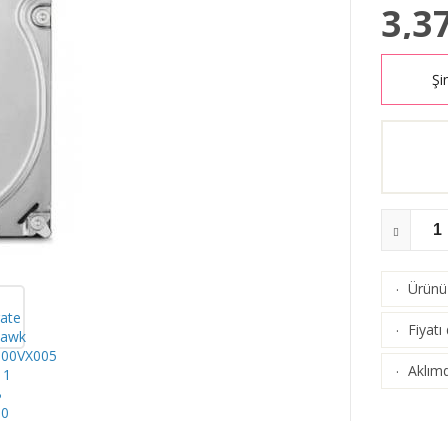
3,3
Şi
Ürünü 
·
Fiyatı
·
Aklımd
·