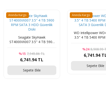
Anında Kargo
Anında Kargo
WD Intellipower W
Seagate SkyHawk
3.5" 4 TB 5400 RPM
ST4000VX007 3.5" 4 TB 5900
SATA 3 Güvenlik D
RPM SATA 3 HDD Güvenlik
%24
8,908.99 
Diski
%15
7,945.86 TL
6,741.94 T
6,741.94 TL
Sepete Ekle
Sepete Ekle