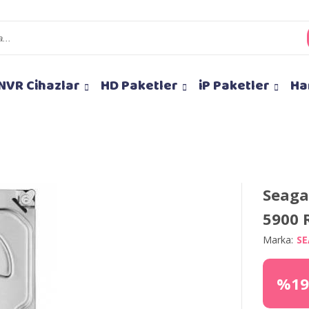
NVR Cihazlar
HD Paketler
iP Paketler
Ha
Seaga
5900 
Marka:
S
%19