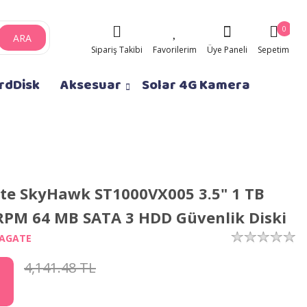
0
ARA
Sipariş Takibi
Favorilerim
Üye Paneli
Sepetim
rdDisk
Aksesuar
Solar 4G Kamera
te SkyHawk ST1000VX005 3.5" 1 TB
RPM 64 MB SATA 3 HDD Güvenlik Diski
EAGATE
4,141.48 TL