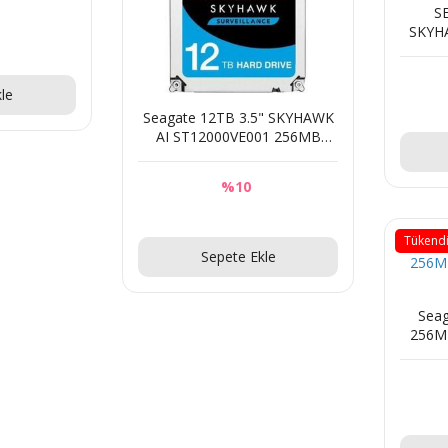
S
SKYH
25
z
ST200
le
Seagate 12TB 3.5" SKYHAWK
AI ST12000VE001 256MB
7200RPM GÜVENLİK DİSKİ
%10
Sorunuz
Tükend
Sepete Ekle
Seag
256MB