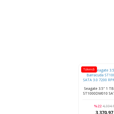
Tükendi
Seagate 3.5" 1 T
ST1000DM010 SAT
RPM Hard 
%22
4,334.
3,370.97