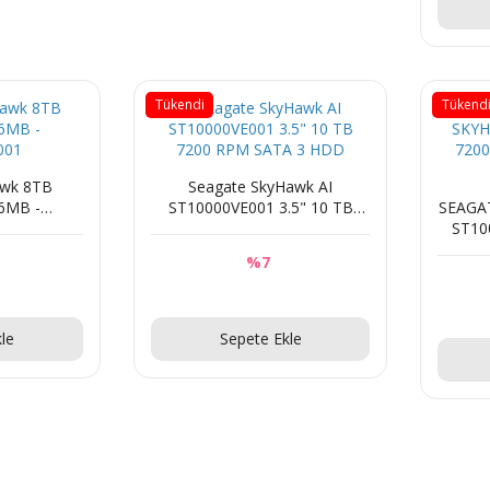
Tükendi
Tükend
awk 8TB
Seagate SkyHawk AI
6MB -
ST10000VE001 3.5" 10 TB
SEAGA
001
7200 RPM SATA 3 HDD
ST10
256MB 
%7
z
Sorunuz
le
Sepete Ekle