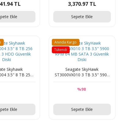
741.94 TL
3,370.97 TL
pete Ekle
Sepete Ekle
o
Anında Kargo
Tükendi
ate Skyhawk
Seagate SkyHawk
04 3.5" 8 TB 256
ST3000VX010 3 TB 3.5" 5900
3 HDD Güvenlik
RPM 64 MB SATA 3 Güvenlik
Diski
Diski
%98
Sorunuz
Sorunuz
pete Ekle
Sepete Ekle