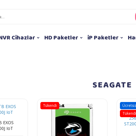
NVR Cihazlar
HD Paketler
iP Paketler
Ha
SEAGATE
Tükendi
Ücretsi
Tükend
B EXOS
0J IoT