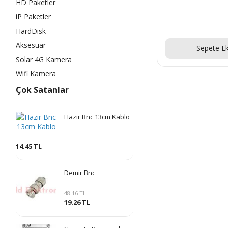
HD Paketler
iP Paketler
HardDisk
Sorunu
Aksesuar
Sepete Ek
Solar 4G Kamera
Wifi Kamera
Çok Satanlar
Hazır Bnc 13cm Kablo
14.45 TL
Demir Bnc
48.16 TL
19.26 TL