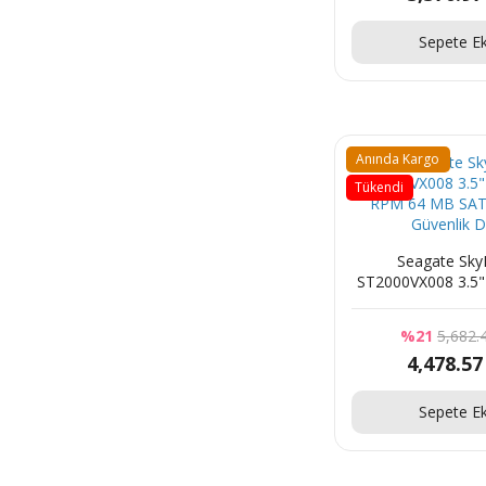
Sepete Ek
Anında Kargo
Tükendi
Seagate Sk
ST2000VX008 3.5"
RPM 64 MB SA
Güvenlik D
%21
5,682.
4,478.57
Sepete Ek