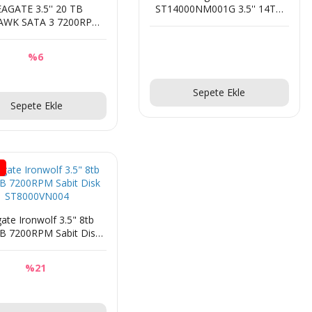
EAGATE 3.5'' 20 TB
ST14000NM001G 3.5'' 14TB
AWK SATA 3 7200RPM
256MB 7200RPM SATA3 NAS
6MB 7/24 GUVENLIK
Sabit Disk
00VE002 (RESMI DIST
%6
GARANTILI)
Sorunuz
Sorunuz
Sepete Ekle
Sepete Ekle
i
ate Ironwolf 3.5" 8tb
 7200RPM Sabit Disk
ST8000VN004
%21
Sorunuz