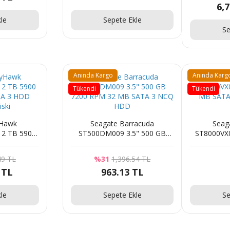
6,
Sorunuz
le
Sepete Ekle
Se
Anında Kargo
Anında Karg
Tükendi
Tükendi
yHawk
Seagate Barracuda
Seag
 2 TB 5900
ST500DM009 3.5" 500 GB
ST8000VX0
TA 3 HDD
7200 RPM 32 MB SATA 3 NCQ
MB SATA 
iski
HDD
49 TL
%31
1,396.54 TL
 TL
963.13 TL
le
Sepete Ekle
Se