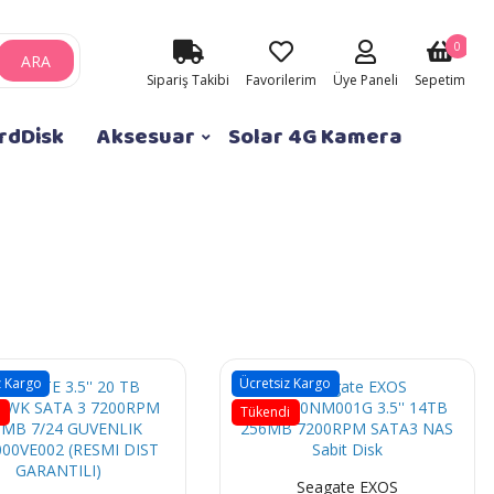
0
ARA
Sipariş Takibi
Favorilerim
Üye Paneli
Sepetim
rdDisk
Aksesuar
Solar 4G Kamera
z Kargo
Ücretsiz Kargo
i
Tükendi
Seagate EXOS