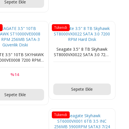
Sepete Ekle
i
Tükendi
Seagate 3.5" 8 TB Skyhawk
TE 3.5" 10TB SKYHAWK
ST8000VX0022 SATA 3.0 7200
000VE0008 7200 RPM
RPM Hard Disk
SATA-3 Güvenlik Diski
%14
Sorunuz
Sorunuz
Sepete Ekle
Sepete Ekle
Tükendi