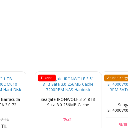
Tükendi
Anında Karg
B Barracuda
Seagate IRONWOLF 3.5" 8TB
A 3.0 7200
Sata 3.0 256MB Cache
Seag
Disk
7200RPM NAS Harddisk
ST4000VX0
RPM SATA
10 TL
%21
%15
 TL