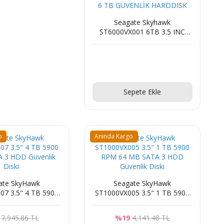
Seagate Skyhawk
ST6000VX001 6TB 3.5 INC
256MB 5900RPM SATA3 7/24
6 TB GÜVENLİK HARDDISK
Sorunuz
Sepete Ekle
o
Anında Kargo
ate SkyHawk
Seagate SkyHawk
07 3.5" 4 TB 5900
ST1000VX005 3.5" 1 TB 5900
 3 HDD Güvenlik
RPM 64 MB SATA 3 HDD
Diski
Güvenlik Diski
7,945.86 TL
%19
4,141.48 TL