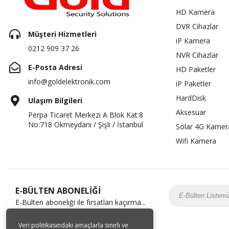
HD Kamera
DVR Cihazlar
Müşteri Hizmetleri
iP Kamera
0212 909 37 26
NVR Cihazlar
E-Posta Adresi
HD Paketler
info@goldelektronik.com
iP Paketler
HardDisk
Ulaşım Bilgileri
Aksesuar
Perpa Ticaret Merkezi A Blok Kat:8
No:718 Okmeydanı / Şişli / İstanbul
Solar 4G Kamer
Wifi Kamera
E-BÜLTEN ABONELİĞİ
E-Bülten aboneliği ile fırsatları kaçırma...
Veri politikasındaki amaçlarla sınırlı ve