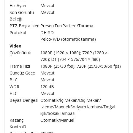
Hız Ayarı
Mevcut
Son Görüntü
Mevcut
Belleği
PTZ Boşta İken
Preset/Tur/Pattern/Tarama
Protokol
DH-SD
Pelco-P/D (otomatik tanıma)
Video
Çözünürlük
1080P (1920 × 1080); 720P (1280 ×
720); D1 (704 × 576/704 × 480)
Frame Hızı
1080P (25/30 fps); 720P (25/30/50/60 fps)
Gündüz Gece
Mevcut
BLC
Mevcut
WDR
120 dB
HLC
Mevcut
Beyaz Dengesi
Otomatik/İç Mekan/Dış Mekan/
İzleme/Manuel/Sodyum lambası/Doğal
ışık/Sokak lambası
Kazanç
Otomatik/Manuel
Kontrolü