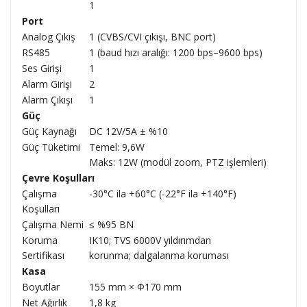
1
Port
Analog Çıkış
1 (CVBS/CVI çıkışı, BNC port)
RS485
1 (baud hızı aralığı: 1200 bps–9600 bps)
Ses Girişi
1
Alarm Girişi
2
Alarm Çıkışı
1
Güç
Güç Kaynağı
DC 12V/5A ± %10
Güç Tüketimi
Temel: 9,6W
Maks: 12W (modül zoom, PTZ işlemleri)
Çevre Koşulları
Çalışma
-30°C ila +60°C (-22°F ila +140°F)
Koşulları
Çalışma Nemi
≤ %95 BN
Koruma
IK10; TVS 6000V yıldırımdan
Sertifikası
korunma; dalgalanma koruması
Kasa
Boyutlar
155 mm × Φ170 mm
Net Ağırlık
1,8 kg