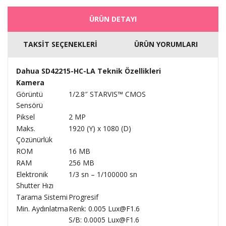
ÜRÜN DETAYI
TAKSİT SEÇENEKLERİ
ÜRÜN YORUMLARI
Dahua SD42215-HC-LA Teknik Özellikleri
Kamera
Görüntü
1/2.8″ STARVIS™ CMOS
Sensörü
Piksel
2 MP
Maks.
1920 (Y) x 1080 (D)
Çözünürlük
ROM
16 MB
RAM
256 MB
Elektronik
1/3 sn – 1/100000 sn
Shutter Hızı
Tarama Sistemi
Progresif
Min. Aydınlatma
Renk: 0.005 Lux@F1.6
S/B: 0.0005 Lux@F1.6