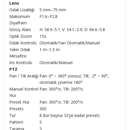
Lens
Odak Uzaklığı
5 mm–75 mm
Maksimum
F1.6–F2.8
Diyafram
Görüş Alanı
H: 58.9–5.1; V: 34.1–2.9; D: 66.6–5.8
Optik Zoom
15x
Odak Kontrolü
Otomatik/Yarı Otomatik/Manuel
Yakın Odak
1 m–1,5 m
Mesafesi
İris Kontrolü
Otomatik/Manuel
PTZ
Pan / Tilt Aralığı
Pan: 0° ~ 360° sonsuz; Tilt: -2° ~ 90°,
otomatik çevirme 180°
Manuel Kontrol
Pan: 300°/s; Tilt: 200°/s
Hızı
Preset Hızı
Pan: 300°/s; Tilt: 200°/s
Presets
300
Tur
8 (tur başına 32’ye kadar preset)
Pattern
5
Tarama
5