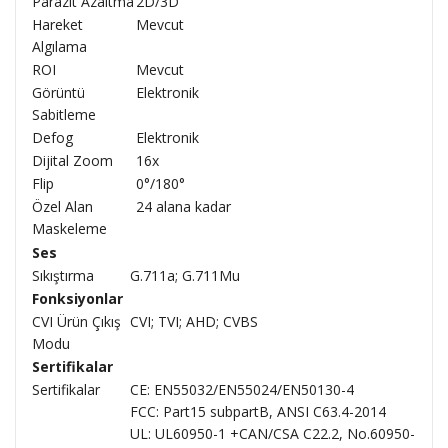
Parazit Azaltma
2D/3D
Hareket
Mevcut
Algılama
ROI
Mevcut
Görüntü
Elektronik
Sabitleme
Defog
Elektronik
Dijital Zoom
16x
Flip
0°/180°
Özel Alan
24 alana kadar
Maskeleme
Ses
Sıkıştırma
G.711a; G.711Mu
Fonksiyonlar
CVI Ürün Çıkış
CVI; TVI; AHD; CVBS
Modu
Sertifikalar
Sertifikalar
CE: EN55032/EN55024/EN50130-4
FCC: Part15 subpartB, ANSI C63.4-2014
UL: UL60950-1 +CAN/CSA C22.2, No.60950-