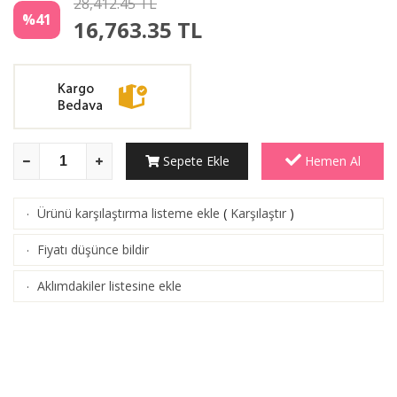
28,412.45 TL
%41
16,763.35
TL
Sepete Ekle
Hemen Al
Ürünü karşılaştırma listeme ekle
(
Karşılaştır
)
·
Fiyatı düşünce bildir
·
Aklımdakiler listesine ekle
·