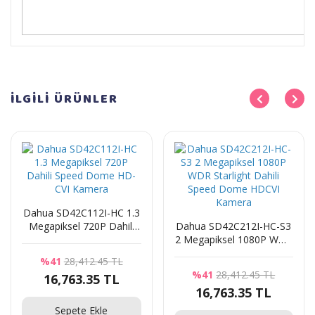
İLGİLİ
ÜRÜNLER
Dahua SD42C112I-HC 1.3
Megapiksel 720P Dahili
Dahua SD42C212I-HC-S3
Speed Dome HD-CVI
2 Megapiksel 1080P WDR
Kamera
Starlight Dahili Speed
%41
28,412.45 TL
Dome HDCVI Kamera
%41
28,412.45 TL
16,763.35 TL
16,763.35 TL
Sepete Ekle