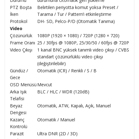
Durumu
durumuna Otomatik geri yükleme
PTZ Boşta
Belirtilen periyotta komut yoksa Preset /
İken
Tarama / Tur / Pattern’i etkinleştirme
Protokol
DH- SD, Pelco-P/D (Otomatik Tanıma)
Video
Çözünürlük
1080P (1920 × 1080) / 720P (1280 × 720)
Frame Oranı
25 / 30fps @ 1080P, 25/30/50 / 60fps @ 720P
Video Çıkışı
1 kanal BNC yüksek tanımlı video çıkışı / CVBS
standart çözünürlüklü video çıkışı
(değiştirilebilir)
Gündüz /
Otomatik (ICR) / Renkli / S / B
Gece
OSD Menüsü
Mevcut
Arka Işık
BLC / HLC / WDR (120dB)
Telafisi
Beyaz
Otomatik, ATW, Kapalı, Açık, Manuel
Dengesi
Kazanç
Otomatik / Manuel
Kontrolü
Parazit
Ultra DNR (2D / 3D)