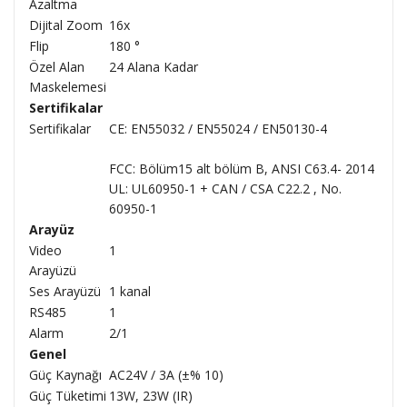
Azaltma
Dijital Zoom
16x
Flip
180 °
Özel Alan
24 Alana Kadar
Maskelemesi
Sertifikalar
Sertifikalar
CE: EN55032 / EN55024 / EN50130-4
FCC: Bölüm15 alt bölüm B, ANSI C63.4- 2014
UL: UL60950-1 + CAN / CSA C22.2 , No.
60950-1
Arayüz
Video
1
Arayüzü
Ses Arayüzü
1 kanal
RS485
1
Alarm
2/1
Genel
Güç Kaynağı
AC24V / 3A (±% 10)
Güç Tüketimi
13W, 23W (IR)