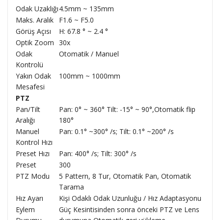
Odak Uzaklığı
4.5mm ~ 135mm
Maks. Aralık
F1.6 ~ F5.0
Görüş Açısı
H: 67.8 ° ~ 2.4 °
Optik Zoom
30x
Odak
Otomatik / Manuel
Kontrolü
Yakın Odak
100mm ~ 1000mm
Mesafesi
PTZ
Pan/Tilt
Pan: 0° ~ 360° Tilt: -15° ~ 90°,Otomatik flip
Aralığı
180°
Manuel
Pan: 0.1° ~300° /s; Tilt: 0.1° ~200° /s
Kontrol Hızı
Preset Hızı
Pan: 400° /s; Tilt: 300° /s
Preset
300
PTZ Modu
5 Pattern, 8 Tur, Otomatik Pan, Otomatik
Tarama
Hız Ayarı
Kişi Odaklı Odak Uzunluğu / Hız Adaptasyonu
Eylem
Güç Kesintisinden sonra önceki PTZ ve Lens