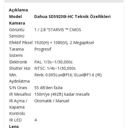
Açıklama
Model
Dahua SD59230I-HC Teknik Özellikleri
Kamera
Görüntü
1 / 2.8 “STARVIS ™ CMOS
Sensörü
Efektif Piksel
1920(H) × 1080(V), 2 Megapiksel
Tarama
Progresif
Sistemi
Elektronik
PAL: 1/3s~1/30,000s
Shutter Hızı
NTSC: 1/4s~1/30,000s
Min.
Renk: 0.005Lux@Fl.6; 0Lux@F1.6 (IR)
Aydınlatma
S/N Oranı
55 dB’den fazla
IR Mesafesi
150m’ye (492ft) kadar mesafe
IR Açma /
Otomatik / Manuel
Kapama
Kontrolü
IR LED
4
Lens