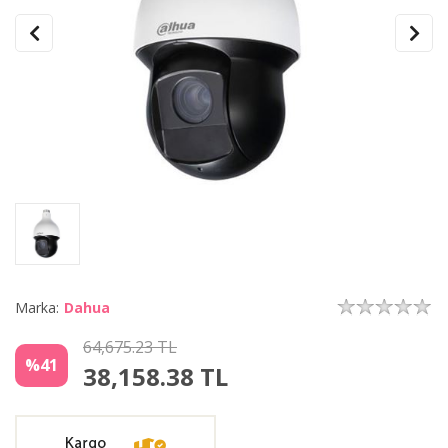
Marka:
Dahua
64,675.23 TL
%41
38,158.38
TL