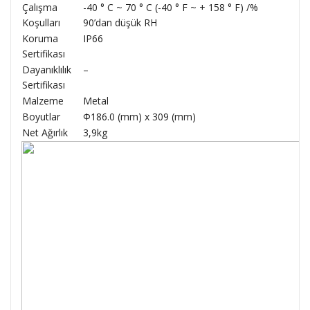
Çalışma
-40 ° C ~ 70 ° C (-40 ° F ~ + 158 ° F) /%
Koşulları
90’dan düşük RH
Koruma
IP66
Sertifikası
Dayanıklılık
–
Sertifikası
Malzeme
Metal
Boyutlar
Φ186.0 (mm) x 309 (mm)
Net Ağırlık
3,9kg