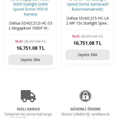
Dahua SD42C215-HC-LA
Dahua SD42C212I-HC-S3
2 MP 15x Starlight Speed
2 Megapiksel 1080P WDR
Dome Kamera(IR
Starlight Dahili Speed
Bulunmamaktadır)
%41
28,391.66 TL
Dome HDCVI Kamera
%41
28,391.66 TL
16,751.08 TL
16,751.08 TL
Sepete Ekle
Sepete Ekle
HIZLI KARGO
GÜVENLİ ÖDEME
Türkiye’nin her yerine hızlı kargo,
Sİtemiz 128Mbit SSL sertifikası ile