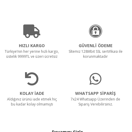
HIZLI KARGO
GÜVENLİ ÖDEME
Türkiye’nin her yerine hızlı kargo,
Sİtemiz 128Mbit SSL sertifikası ile
üstelik 9999TL ve üzeri ücretsiz
korunmaktadır
KOLAY İADE
WHATSAPP SİPARİŞ
Aldığınız ürünü iade etmek hiç
7x24 Whatsapp Üzerinden de
bu kadar kolay olmamıştı
Sipariş Verebilirsiniz.
Devamını Gizle