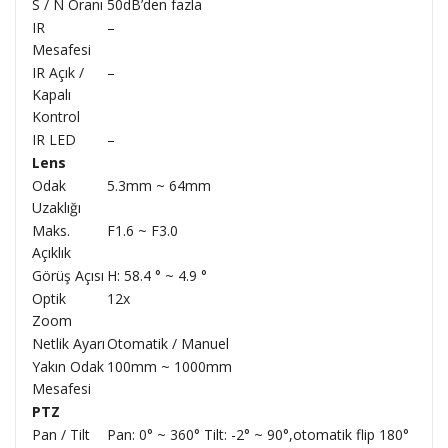
S / N Oranı
50dB’den fazla
IR
–
Mesafesi
IR Açık /
–
Kapalı
Kontrol
IR LED
–
Lens
Odak
5.3mm ~ 64mm
Uzaklığı
Maks.
F1.6 ~ F3.0
Açıklık
Görüş Açısı
H: 58.4 ° ~ 4.9 °
Optik
12x
Zoom
Netlik Ayarı
Otomatik / Manuel
Yakın Odak
100mm ~ 1000mm
Mesafesi
PTZ
Pan / Tilt
Pan: 0° ~ 360° Tilt: -2° ~ 90°,otomatik flip 180°