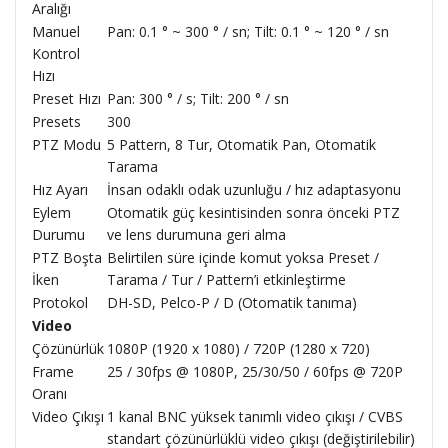
Aralığı
Manuel
Pan: 0.1 ° ~ 300 ° / sn; Tilt: 0.1 ° ~ 120 ° / sn
Kontrol
Hızı
Preset Hızı
Pan: 300 ° / s; Tilt: 200 ° / sn
Presets
300
PTZ Modu
5 Pattern, 8 Tur, Otomatik Pan, Otomatik
Tarama
Hız Ayarı
İnsan odaklı odak uzunluğu / hız adaptasyonu
Eylem
Otomatik güç kesintisinden sonra önceki PTZ
Durumu
ve lens durumuna geri alma
PTZ Boşta
Belirtilen süre içinde komut yoksa Preset /
İken
Tarama / Tur / Pattern’i etkinleştirme
Protokol
DH-SD, Pelco-P / D (Otomatik tanıma)
Video
Çözünürlük
1080P (1920 x 1080) / 720P (1280 x 720)
Frame
25 / 30fps @ 1080P, 25/30/50 / 60fps @ 720P
Oranı
Video Çıkışı
1 kanal BNC yüksek tanımlı video çıkışı / CVBS
standart çözünürlüklü video çıkışı (değiştirilebilir)