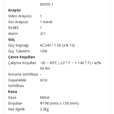
60950-1
Arayüz
Video Arayüzü
1
Ses Arayüzü
1 Kanal
RS485
1
Alarm
2/1
Güç
Güç Kaynağı
AC24V / 1.5A (±% 10)
Güç Tüketimi
10W
Çevre Koşulları
Çalışma Koşulları
-30 ~ 60ºC (-22 ° F ~ + 140 ° F) / az%
90 RH
Koruma Sertifikası
–
Dayanıklılık
IK10
Sertifikası
Kasa
Kasa
Metal
Boyutlar
Φ198 (mm) x 158 (mm)
Net Ağırlık
2.3kg