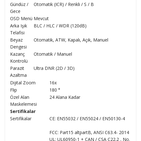
Gündüz /
Otomatik (ICR) / Renkli / S / B
Gece
OSD Menü
Mevcut
Arka Işık
BLC / HLC / WDR (120dB)
Telafisi
Beyaz
Otomatik, ATW, Kapalı, Açık, Manuel
Dengesi
Kazanç
Otomatik / Manuel
Kontrolü
Parazit
Ultra DNR (2D / 3D)
Azaltma
Dijital Zoom
16x
Flip
180 °
Özel Alan
24 Alana Kadar
Maskelemesi
Sertifikalar
Sertifikalar
CE: EN55032 / EN55024 / EN50130-4
FCC: Part15 altpartB, ANSI C63.4- 2014
UL: UL60950-1 + CAN / CSA C22.2 , No.