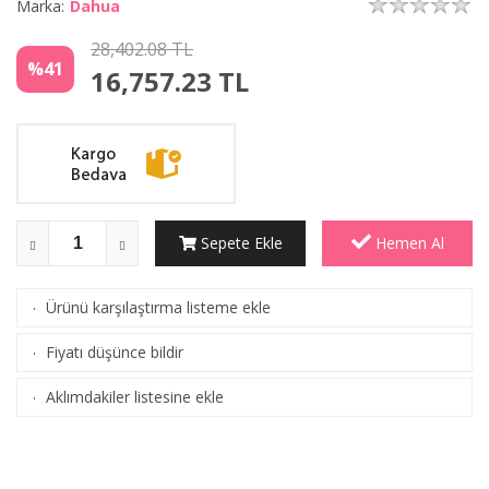
Marka:
Dahua
28,402.08 TL
%41
16,757.23
TL
Sepete Ekle
Hemen Al
Ürünü karşılaştırma listeme ekle
·
(
Karşılaştır
)
Fiyatı düşünce bildir
·
Aklımdakiler listesine ekle
·