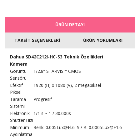
ÜRÜN DETAYI
TAKSİT SEÇENEKLERİ
ÜRÜN YORUMLARI
Dahua SD42C212I-HC-S3 Teknik Özellikleri
Kamera
Görüntü
1/2.8” STARVIS™ CMOS
Sensörü
Efektif
1920 (H) x 1080 (V), 2 megapiksel
Piksel
Tarama
Progresif
Sistemi
Elektronik
1/1 s ~ 1 / 30.000s
Shutter Hızı
Minimum
Renk: 0.005Lux@Fl.6; S / B: 0.0005Lux@F1.6
Aydınlatma