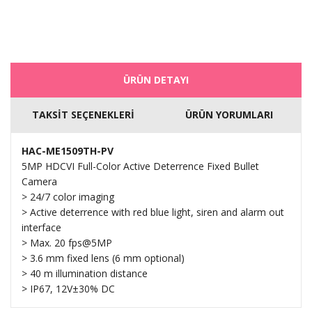
ÜRÜN DETAYI
TAKSİT SEÇENEKLERİ
ÜRÜN YORUMLARI
HAC-ME1509TH-PV
5MP HDCVI Full-Color Active Deterrence Fixed Bullet
Camera
> 24/7 color imaging
> Active deterrence with red blue light, siren and alarm out
interface
> Max. 20 fps@5MP
> 3.6 mm fixed lens (6 mm optional)
> 40 m illumination distance
> IP67, 12V±30% DC