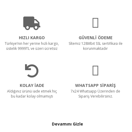
HIZLI KARGO
GÜVENLİ ÖDEME
Türkiye’nin her yerine hızlı kargo,
Sİtemiz 128Mbit SSL sertifikası ile
üstelik 9999TL ve üzeri ücretsiz
korunmaktadır
KOLAY İADE
WHATSAPP SİPARİŞ
Aldığınız ürünü iade etmek hiç
7x24 Whatsapp Üzerinden de
bu kadar kolay olmamıştı
Sipariş Verebilirsiniz.
Devamını Gizle