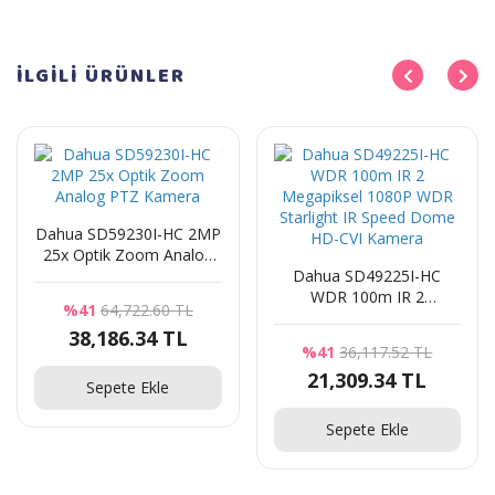
İLGİLİ
ÜRÜNLER
Dahua SD59230I-HC 2MP
25x Optik Zoom Analog
PTZ Kamera
Dahua SD49225I-HC
WDR 100m IR 2
%41
64,722.60 TL
Megapiksel 1080P WDR
38,186.34 TL
Starlight IR Speed Dome
%41
36,117.52 TL
HD-CVI Kamera
21,309.34 TL
Sepete Ekle
Sepete Ekle