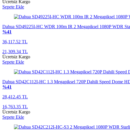
Ücretsiz Kargo
Sepete Ekle
Dahua SD49225I-HC WDR 100m IR 2 Megapiksel 1080P WDR Sta
%41
36,117.52 TL
21,309.34 TL
Ücretsiz Kargo
Sepete Ekle
Dahua SD42C112I-HC 1.3 Megapiksel 720P Dahili Speed Dome H
%41
28,412.45 TL
16,763.35 TL
Ücretsiz Kargo
Sepete Ekle