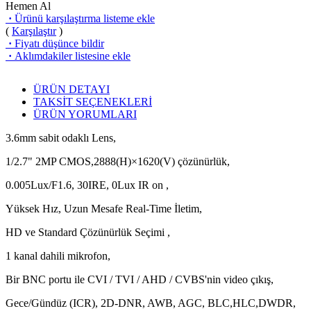
Hemen Al
·
Ürünü karşılaştırma listeme ekle
(
Karşılaştır
)
·
Fiyatı düşünce bildir
·
Aklımdakiler listesine ekle
ÜRÜN DETAYI
TAKSİT SEÇENEKLERİ
ÜRÜN YORUMLARI
3.6mm sabit odaklı Lens,
1/2.7" 2MP CMOS,2888(H)×1620(V) çözünürlük,
0.005Lux/F1.6, 30IRE, 0Lux IR on ,
Yüksek Hız, Uzun Mesafe Real-Time İletim,
HD ve Standard Çözünürlük Seçimi ,
1 kanal dahili mikrofon,
Bir BNC portu ile CVI / TVI / AHD / CVBS'nin video çıkış,
Gece/Gündüz (ICR), 2D-DNR, AWB, AGC, BLC,HLC,DWDR,