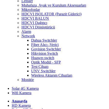
Lensler
Muhafaza, Ayak ve Kurulum Aksesuarları
Mikrofonlar
HDCVI ISOLATOR (Parazit Giderici)
HDCVI BALUN
HDCVI Dağıtıcı
HDCVI Dönüştürücü
Alarm
Network
Dahua Switchler
Fiber Alıcı -Verici
Govision Switchler
Hikvision Switch
Huaweı switch
Optik Modül - SFP
Test Cihazı
UNV Switchler
Wireless Aktarım Cihazları
Monitör
Solar 4G Kamera
Wifi Kamera
Anasayfa
HD Kamera