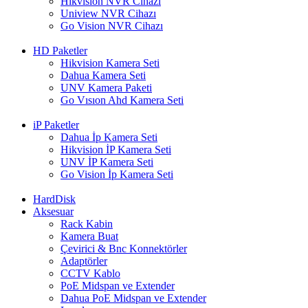
Hikvision NVR Cihazı
Uniview NVR Cihazı
Go Vision NVR Cihazı
HD Paketler
Hikvision Kamera Seti
Dahua Kamera Seti
UNV Kamera Paketi
Go Vısıon Ahd Kamera Seti
iP Paketler
Dahua İp Kamera Seti
Hikvision İP Kamera Seti
UNV İP Kamera Seti
Go Vision İp Kamera Seti
HardDisk
Aksesuar
Rack Kabin
Kamera Buat
Çevirici & Bnc Konnektörler
Adaptörler
CCTV Kablo
PoE Midspan ve Extender
Dahua PoE Midspan ve Extender