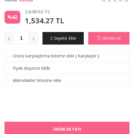
2,648.62 TL
%42
1,534.27
TL
Sepete Ekle
Hemen Al
Ürünü karşılaştırma listeme ekle
(
Karşılaştır
)
·
Fiyatı düşünce bildir
·
Aklımdakiler listesine ekle
·
ÜRÜN DETAYI