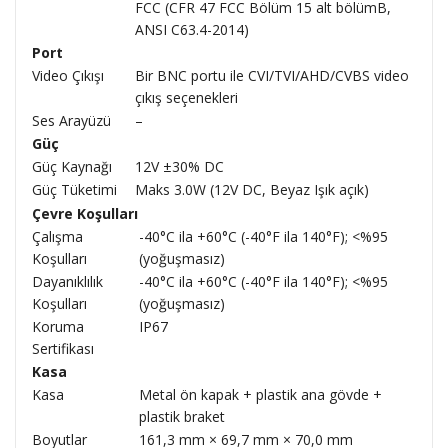
FCC (CFR 47 FCC Bölüm 15 alt bölümB,
ANSI C63.4-2014)
Port
Video Çıkışı
Bir BNC portu ile CVI/TVI/AHD/CVBS video
çıkış seçenekleri
Ses Arayüzü
–
Güç
Güç Kaynağı
12V ±30% DC
Güç Tüketimi
Maks 3.0W (12V DC, Beyaz Işık açık)
Çevre Koşulları
Çalışma
-40°C ila +60°C (-40°F ila 140°F); <%95
Koşulları
(yoğuşmasız)
Dayanıklılık
-40°C ila +60°C (-40°F ila 140°F); <%95
Koşulları
(yoğuşmasız)
Koruma
IP67
Sertifikası
Kasa
Kasa
Metal ön kapak + plastik ana gövde +
plastik braket
Boyutlar
161,3 mm × 69,7 mm × 70,0 mm