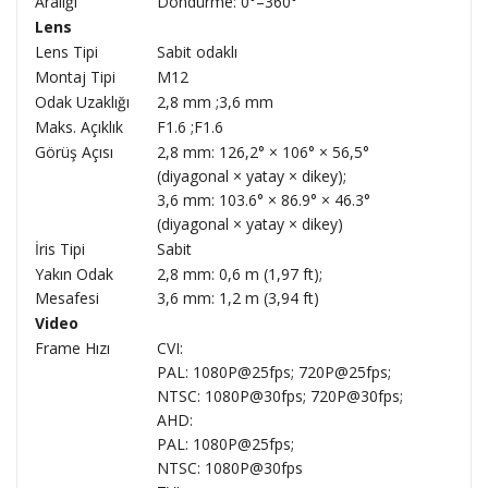
Aralığı
Döndürme: 0°–360°
Lens
Lens Tipi
Sabit odaklı
Montaj Tipi
M12
Odak Uzaklığı
2,8 mm ;3,6 mm
Maks. Açıklık
F1.6 ;F1.6
Görüş Açısı
2,8 mm: 126,2° × 106° × 56,5°
(diyagonal × yatay × dikey);
3,6 mm: 103.6° × 86.9° × 46.3°
(diyagonal × yatay × dikey)
İris Tipi
Sabit
Yakın Odak
2,8 mm: 0,6 m (1,97 ft);
Mesafesi
3,6 mm: 1,2 m (3,94 ft)
Video
Frame Hızı
CVI:
PAL: 1080P@25fps; 720P@25fps;
NTSC: 1080P@30fps; 720P@30fps;
AHD:
PAL: 1080P@25fps;
NTSC: 1080P@30fps