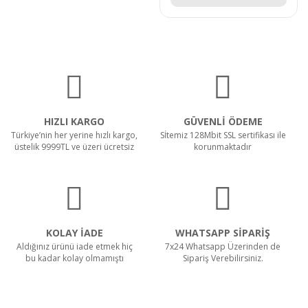
HIZLI KARGO
GÜVENLİ ÖDEME
Türkiye’nin her yerine hızlı kargo,
Sİtemiz 128Mbit SSL sertifikası ile
üstelik 9999TL ve üzeri ücretsiz
korunmaktadır
KOLAY İADE
WHATSAPP SİPARİŞ
Aldığınız ürünü iade etmek hiç
7x24 Whatsapp Üzerinden de
bu kadar kolay olmamıştı
Sipariş Verebilirsiniz.