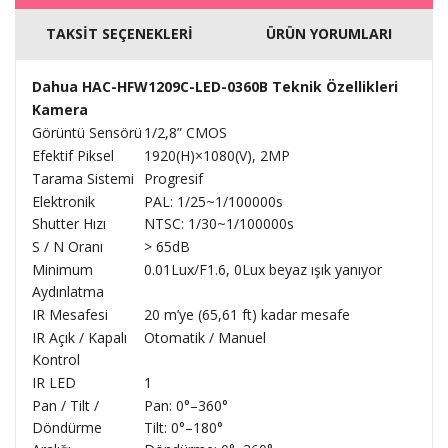
TAKSİT SEÇENEKLERİ
ÜRÜN YORUMLARI
Dahua HAC-HFW1209C-LED-0360B Teknik Özellikleri
Kamera
Görüntü Sensörü
1/2,8” CMOS
Efektif Piksel
1920(H)×1080(V), 2MP
Tarama Sistemi
Progresif
Elektronik
PAL: 1/25~1/100000s
Shutter Hızı
NTSC: 1/30~1/100000s
S / N Oranı
> 65dB
Minimum
0.01Lux/F1.6, 0Lux beyaz ışık yanıyor
Aydınlatma
IR Mesafesi
20 m’ye (65,61 ft) kadar mesafe
IR Açık / Kapalı
Otomatik / Manuel
Kontrol
IR LED
1
Pan / Tilt /
Pan: 0°–360°
Döndürme
Tilt: 0°–180°