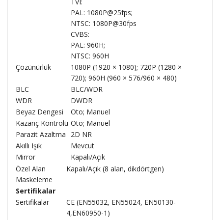
TVI:
PAL: 1080P@25fps;
NTSC: 1080P@30fps
CVBS:
PAL: 960H;
NTSC: 960H
Çözünürlük
1080P (1920 × 1080); 720P (1280 ×
720); 960H (960 × 576/960 × 480)
BLC
BLC/WDR
WDR
DWDR
Beyaz Dengesi
Oto; Manuel
Kazanç Kontrolü
Oto; Manuel
Parazit Azaltma
2D NR
Akıllı Işık
Mevcut
Mirror
Kapalı/Açık
Özel Alan
Kapalı/Açık (8 alan, dikdörtgen)
Maskeleme
Sertifikalar
Sertifikalar
CE (EN55032, EN55024, EN50130-
4,EN60950-1)