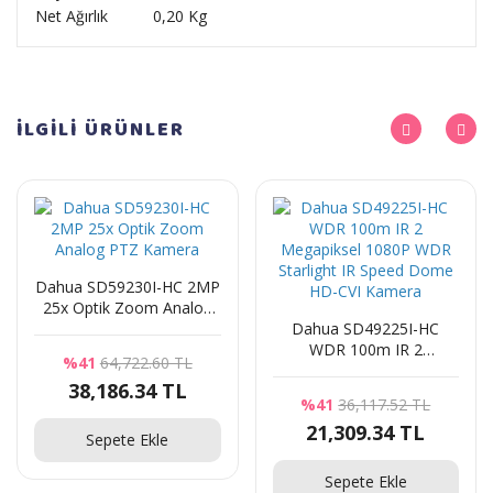
Net Ağırlık
0,20 Kg
İLGİLİ
ÜRÜNLER
Dahua SD59230I-HC 2MP
25x Optik Zoom Analog
PTZ Kamera
Dahua SD49225I-HC
WDR 100m IR 2
%41
64,722.60 TL
Megapiksel 1080P WDR
38,186.34 TL
Starlight IR Speed Dome
%41
36,117.52 TL
HD-CVI Kamera
21,309.34 TL
Sepete Ekle
Sepete Ekle