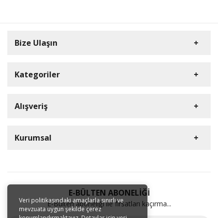
Bize Ulaşın
Kategoriler
HD Kamera
Alışveriş
DVR Cihazlar
Müşteri Hizmetleri
iP Kamera
Üye Girişi
Kurumsal
0212 909 37 26
NVR Cihazlar
S.S.S.
HD Paketler
E-Posta Adresi
Detaylı Arama
İletişim
iP Paketler
info@goldelektronik.com
Hakkımızda
Sipariş Takibi
HardDisk
Ulaşım Bilgileri
Garanti ve İade
E-BÜLTEN ABONELİĞİ
Aksesuar
Veri politikasındaki amaçlarla sınırlı ve
Perpa Ticaret Merkezi A Blok Kat:8 No:718
E-Bülten aboneliği ile fırsatları kaçırma...
Üyelik Sözleşmesi
mevzuata uygun şekilde çerez
Solar 4G Kamera
Okmeydanı / Şişli / İstanbul
konumlandırmaktayız. Detaylar için veri