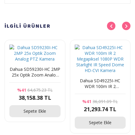
İLGİLİ
ÜRÜNLER
Dahua SD59230I-HC 2MP
25x Optik Zoom Analog
PTZ Kamera
Dahua SD49225I-HC
WDR 100m IR 2
%41
64,675.23 TL
Megapiksel 1080P WDR
38,158.38 TL
Starlight IR Speed Dome
%41
36,091.09 TL
HD-CVI Kamera
21,293.74 TL
Sepete Ekle
Sepete Ekle