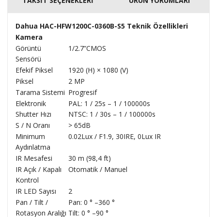
TAKSİT SEÇENEKLERİ
ÜRÜN YORUMLARI
Dahua HAC-HFW1200C-0360B-S5 Teknik Özellikleri
Kamera
Görüntü
1/2.7”CMOS
Sensörü
Efekif Piksel
1920 (H) × 1080 (V)
Piksel
2 MP
Tarama Sistemi
Progresif
Elektronik
PAL: 1 / 25s – 1 / 100000s
Shutter Hızı
NTSC: 1 / 30s – 1 / 100000s
S / N Oranı
> 65dB
Minimum
0.02Lux / F1.9, 30IRE, 0Lux IR
Aydınlatma
IR Mesafesi
30 m (98,4 ft)
IR Açık / Kapalı
Otomatik / Manuel
Kontrol
IR LED Sayısı
2
Pan / Tilt /
Pan: 0 ° –360 °
Rotasyon Aralığı
Tilt: 0 ° –90 °