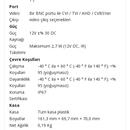
Port
Video
Bir BNC portu ile CVI / TVI / AHD / CVBS’nin
Çıkışı
video çıkış seçenekleri
Güç
Güç
12V ±% 30 DC
Kaynağı
Güç
Maksimum 2,7 W (12V DC, IR)
Tüketimi
Çevre Koşulları
Çalışma
-40 ° C ila + 60 ° C (-40 ° F ila 140 ° F); <%
Koşulları
95 (yoğuşmasız)
Dayanıklılık
-40 ° C ila + 60 ° C (-40 ° F ila 140 ° F); <%
Koşulları
95 (yoğuşmasız)
Koruma
IP67
Sertifikası
Kasa
Kasa
Tüm kasa plastik
Boyutlar
161,3 mm × 69,7 mm × 70,0 mm
Net Ağırlık
0,19 Kg