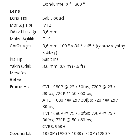
Döndürme: 0 ° –360 °
Lens
Lens Tipi
Sabit odaklı
Montaj Tipi
M12
Odak Uzaklığı
3,6 mm
Maks. Açıklık
F1.9
Görüş Açısı
3,6 mm: 100 ° x 84 ° x 45 ° (çapraz x yatay
x dikey)
İris Tipi
Sabit iris
Yakın Odak
3,6 mm: 0,8 m (2,6 ft)
Mesafesi
Video
Frame Hızı
CVI: 1080P @ 25 / 30fps; 720P @ 25 /
30fps; 720P @ 50 / 60fps;
AHD: 1080P @ 25 / 30fps; 720P @ 25 /
30fps;
TVI: 1080P @ 25 / 30fps; 720P @ 25 /
30fps; 720P @ 50 / 60fps;
CVBS: 960H
Çözünürlük
1080P (1920 × 1080); 720P (1280 ×