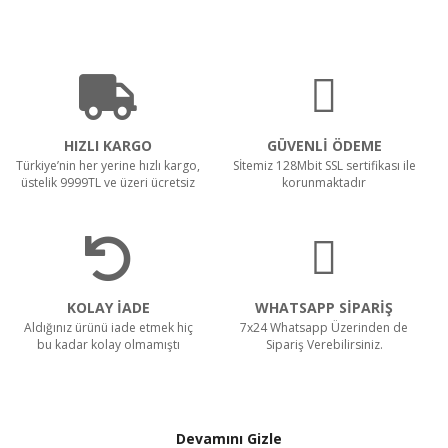
HIZLI KARGO
GÜVENLİ ÖDEME
Türkiye’nin her yerine hızlı kargo,
Sİtemiz 128Mbit SSL sertifikası ile
üstelik 9999TL ve üzeri ücretsiz
korunmaktadır
KOLAY İADE
WHATSAPP SİPARİŞ
Aldığınız ürünü iade etmek hiç
7x24 Whatsapp Üzerinden de
bu kadar kolay olmamıştı
Sipariş Verebilirsiniz.
Devamını Gizle