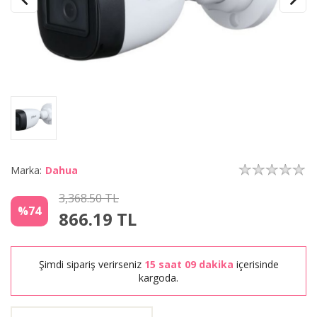
Marka:
Dahua
3,368.50 TL
%74
866.19
TL
Şimdi sipariş verirseniz
15 saat 09 dakika
içerisinde
kargoda.