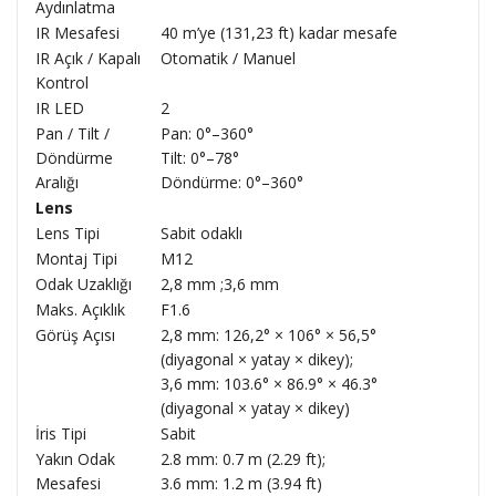
Aydınlatma
IR Mesafesi
40 m’ye (131,23 ft) kadar mesafe
IR Açık / Kapalı
Otomatik / Manuel
Kontrol
IR LED
2
Pan / Tilt /
Pan: 0°–360°
Döndürme
Tilt: 0°–78°
Aralığı
Döndürme: 0°–360°
Lens
Lens Tipi
Sabit odaklı
Montaj Tipi
M12
Odak Uzaklığı
2,8 mm ;3,6 mm
Maks. Açıklık
F1.6
Görüş Açısı
2,8 mm: 126,2° × 106° × 56,5°
(diyagonal × yatay × dikey);
3,6 mm: 103.6° × 86.9° × 46.3°
(diyagonal × yatay × dikey)
İris Tipi
Sabit
Yakın Odak
2.8 mm: 0.7 m (2.29 ft);
Mesafesi
3.6 mm: 1.2 m (3.94 ft)