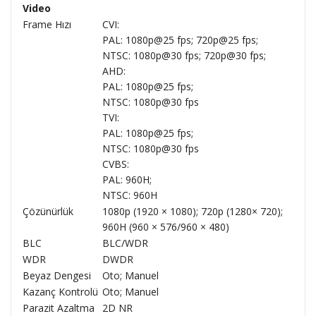
Video
Frame Hızı
CVI:
PAL: 1080p@25 fps; 720p@25 fps;
NTSC: 1080p@30 fps; 720p@30 fps;
AHD:
PAL: 1080p@25 fps;
NTSC: 1080p@30 fps
TVI:
PAL: 1080p@25 fps;
NTSC: 1080p@30 fps
CVBS:
PAL: 960H;
NTSC: 960H
Çözünürlük
1080p (1920 × 1080); 720p (1280× 720);
960H (960 × 576/960 × 480)
BLC
BLC/WDR
WDR
DWDR
Beyaz Dengesi
Oto; Manuel
Kazanç Kontrolü
Oto; Manuel
Parazit Azaltma
2D NR