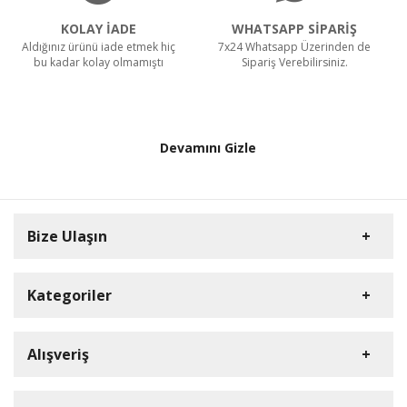
KOLAY İADE
WHATSAPP SİPARİŞ
Aldığınız ürünü iade etmek hiç
7x24 Whatsapp Üzerinden de
bu kadar kolay olmamıştı
Sipariş Verebilirsiniz.
Devamını Gizle
Bize Ulaşın
Kategoriler
HD Kamera
Alışveriş
DVR Cihazlar
Müşteri Hizmetleri
iP Kamera
Üye Girişi