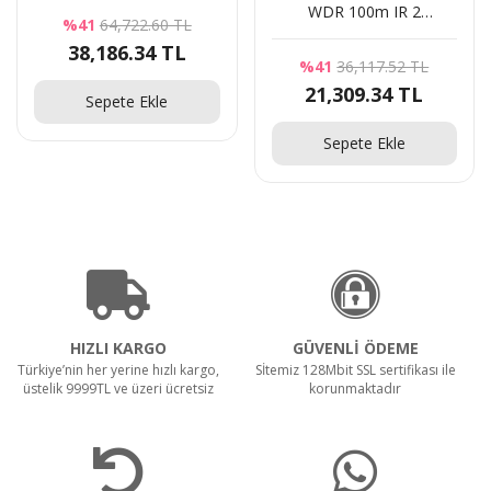
WDR 100m IR 2
%41
64,722.60 TL
Megapiksel 1080P WDR
38,186.34 TL
Starlight IR Speed Dome
%41
36,117.52 TL
HD-CVI Kamera
21,309.34 TL
Sepete Ekle
Sepete Ekle
HIZLI KARGO
GÜVENLİ ÖDEME
Türkiye’nin her yerine hızlı kargo,
Sİtemiz 128Mbit SSL sertifikası ile
üstelik 9999TL ve üzeri ücretsiz
korunmaktadır