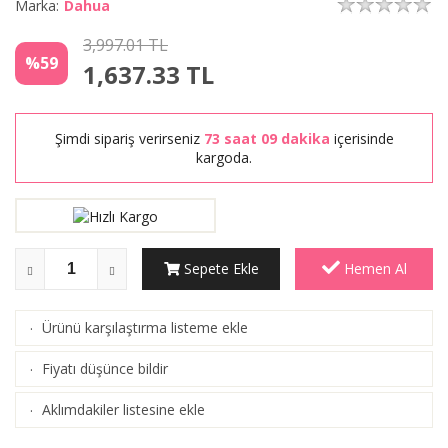
Marka:
Dahua
3,997.01 TL
%59
1,637.33
TL
Şimdi sipariş verirseniz
73 saat 09 dakika
içerisinde
kargoda.
Sepete Ekle
Hemen Al
Ürünü karşılaştırma listeme ekle
·
(
Karşılaştır
)
Fiyatı düşünce bildir
·
Aklımdakiler listesine ekle
·