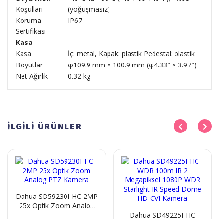
Koşulları
(yoğuşmasız)
Koruma
IP67
Sertifikası
Kasa
Kasa
İç: metal, Kapak: plastik Pedestal: plastik
Boyutlar
φ109.9 mm × 100.9 mm (φ4.33″ × 3.97″)
Net Ağırlık
0.32 kg
İLGİLİ
ÜRÜNLER
Dahua SD59230I-HC 2MP
25x Optik Zoom Analog
PTZ Kamera
Dahua SD49225I-HC