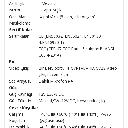
Akıllı Işık
Mevcut
Mirror
Kapalı/Açık
Özel Alan
Kapalı/Açık (8 alan, dikdörtgen)
Maskeleme
Sertifikalar
Sertifikalar
CE (EN55032, EN55024, EN50130-
4,EN60950-1)
FCC (CFR 47 FCC Part 15 subpartB, ANSI
C63.4-2014)
Port
Video Çıkışı
Bir BNC portu ile CVI/TVI/AHD/CVBS video
çıkış seçenekleri
Ses Arayüzü
Dahili Mikrofon (-A)
Güç
Güç Kaynağı
12V ±30% DC
Güç Tüketimi
Maks 4,9W (12V DC, beyaz ışık açık)
Çevre Koşulları
Çalışma
-40°C ila +60°C (-40°F ila 140°F); <%95
Koşulları
(yoğuşmasız)
Dayanıklılık
-40°C ila +60°C (-40°F ila 140°F); <%95