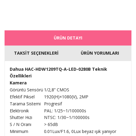
ÜRÜN DETAYI
TAKSİT SEÇENEKLERİ
ÜRÜN YORUMLARI
Dahua HAC-HDW1209TQ-A-LED-0280B Teknik
Özellikleri
Kamera
Görüntü Sensörü
1/2,8” CMOS
Efektif Piksel
1920(H)×1080(V), 2MP
Tarama Sistemi
Progresif
Elektronik
PAL: 1/25~1/100000s
Shutter Hızı
NTSC: 1/30~1/100000s
S / N Oranı
> 65dB
Minimum
0.01Lux/F1.6, 0Lux beyaz ışık yanıyor