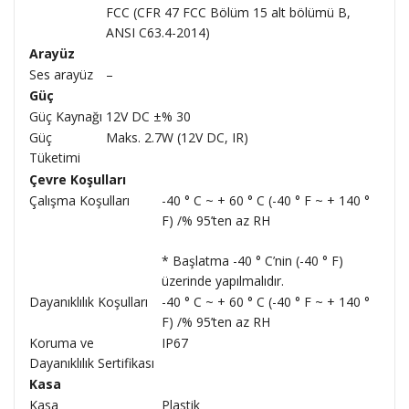
FCC (CFR 47 FCC Bölüm 15 alt bölümü B,
ANSI C63.4-2014)
Arayüz
Ses arayüz
–
Güç
Güç Kaynağı
12V DC ±% 30
Güç
Maks. 2.7W (12V DC, IR)
Tüketimi
Çevre Koşulları
Çalışma Koşulları
-40 ° C ~ + 60 ° C (-40 ° F ~ + 140 °
F) /% 95’ten az RH
* Başlatma -40 ° C’nin (-40 ° F)
üzerinde yapılmalıdır.
Dayanıklılık Koşulları
-40 ° C ~ + 60 ° C (-40 ° F ~ + 140 °
F) /% 95’ten az RH
Koruma ve
IP67
Dayanıklılık Sertifikası
Kasa
Kasa
Plastik