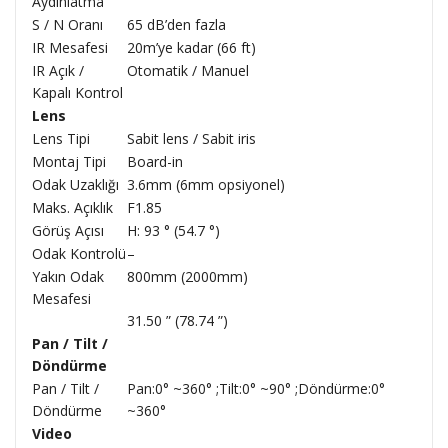
Aydınlatma
S / N Oranı
65 dB’den fazla
IR Mesafesi
20m’ye kadar (66 ft)
IR Açık /
Otomatik / Manuel
Kapalı Kontrol
Lens
Lens Tipi
Sabit lens / Sabit iris
Montaj Tipi
Board-in
Odak Uzaklığı
3.6mm (6mm opsiyonel)
Maks. Açıklık
F1.85
Görüş Açısı
H: 93 ° (54.7 °)
Odak Kontrolü
–
Yakın Odak
800mm (2000mm)
Mesafesi
31.50 ” (78.74 ”)
Pan / Tilt /
Döndürme
Pan / Tilt /
Pan:0° ~360° ;Tilt:0° ~90° ;Döndürme:0°
Döndürme
~360°
Video