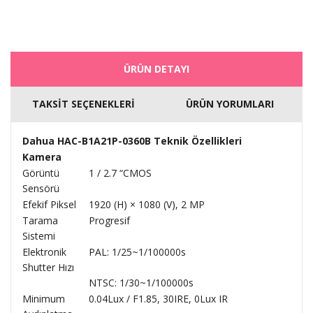
ÜRÜN DETAYI
TAKSİT SEÇENEKLERİ
ÜRÜN YORUMLARI
Dahua HAC-B1A21P-0360B Teknik Özellikleri
Kamera
Görüntü
1 / 2.7 “CMOS
Sensörü
Efekif Piksel
1920 (H) × 1080 (V), 2 MP
Tarama
Progresif
Sistemi
Elektronik
PAL: 1/25~1/100000s
Shutter Hızı
NTSC: 1/30~1/100000s
Minimum
0.04Lux / F1.85, 30IRE, 0Lux IR