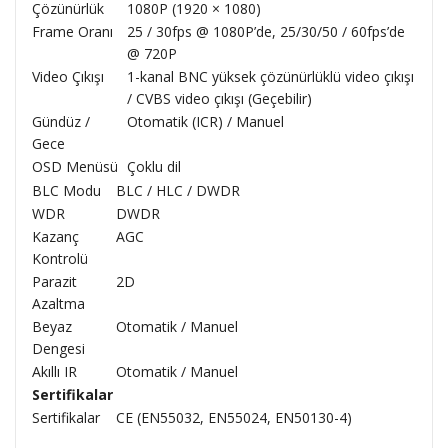
Çözünürlük
1080P (1920 × 1080)
Frame Oranı
25 / 30fps @ 1080P’de, 25/30/50 / 60fps’de
@ 720P
Video Çıkışı
1-kanal BNC yüksek çözünürlüklü video çıkışı
/ CVBS video çıkışı (Geçebilir)
Gündüz /
Otomatik (ICR) / Manuel
Gece
OSD Menüsü
Çoklu dil
BLC Modu
BLC / HLC / DWDR
WDR
DWDR
Kazanç
AGC
Kontrolü
Parazit
2D
Azaltma
Beyaz
Otomatik / Manuel
Dengesi
Akıllı IR
Otomatik / Manuel
Sertifikalar
Sertifikalar
CE (EN55032, EN55024, EN50130-4)