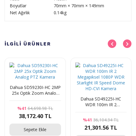
Boyutlar
70mm × 70mm × 149mm
Net Ağırlık
0.14kg
İLGİLİ
ÜRÜNLER
Dahua SD59230I-HC 2MP
25x Optik Zoom Analog
PTZ Kamera
Dahua SD49225I-HC
WDR 100m IR 2
%41
64,698.98 TL
Megapiksel 1080P WDR
38,172.40 TL
Starlight IR Speed Dome
%41
36,104.34 TL
HD-CVI Kamera
21,301.56 TL
Sepete Ekle