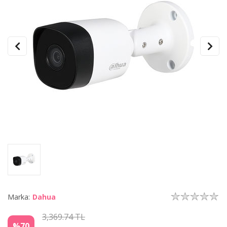
Marka:
Dahua
3,369.74 TL
%70