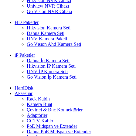
Hikvision NVR Cihazı
Uniview NVR Cihazı
Go Vision NVR Cihazı
HD Paketler
Hikvision Kamera Seti
Dahua Kamera Seti
UNV Kamera Paketi
Go Vısıon Ahd Kamera Seti
iP Paketler
Dahua İp Kamera Seti
Hikvision İP Kamera Seti
UNV İP Kamera Seti
Go Vision İp Kamera Seti
HardDisk
Aksesuar
Rack Kabin
Kamera Buat
Çevirici & Bnc Konnektörler
Adaptörler
CCTV Kablo
PoE Midspan ve Extender
Dahua PoE Midspan ve Extender