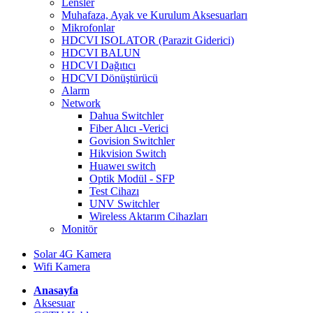
Lensler
Muhafaza, Ayak ve Kurulum Aksesuarları
Mikrofonlar
HDCVI ISOLATOR (Parazit Giderici)
HDCVI BALUN
HDCVI Dağıtıcı
HDCVI Dönüştürücü
Alarm
Network
Dahua Switchler
Fiber Alıcı -Verici
Govision Switchler
Hikvision Switch
Huaweı switch
Optik Modül - SFP
Test Cihazı
UNV Switchler
Wireless Aktarım Cihazları
Monitör
Solar 4G Kamera
Wifi Kamera
Anasayfa
Aksesuar