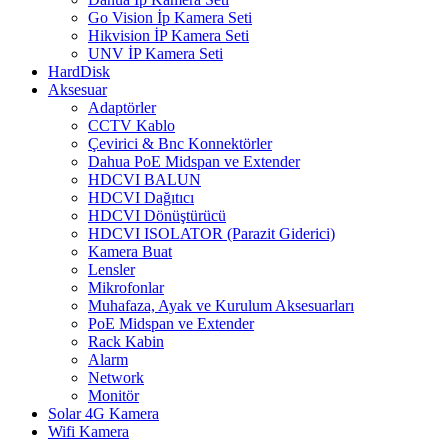
Go Vision İp Kamera Seti
Hikvision İP Kamera Seti
UNV İP Kamera Seti
HardDisk
Aksesuar
Adaptörler
CCTV Kablo
Çevirici & Bnc Konnektörler
Dahua PoE Midspan ve Extender
HDCVI BALUN
HDCVI Dağıtıcı
HDCVI Dönüştürücü
HDCVI ISOLATOR (Parazit Giderici)
Kamera Buat
Lensler
Mikrofonlar
Muhafaza, Ayak ve Kurulum Aksesuarları
PoE Midspan ve Extender
Rack Kabin
Alarm
Network
Monitör
Solar 4G Kamera
Wifi Kamera