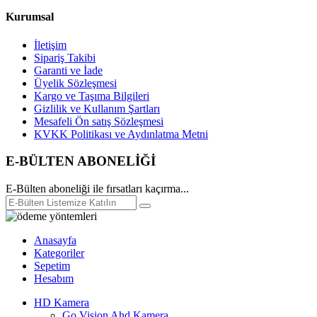
Kurumsal
İletişim
Sipariş Takibi
Garanti ve İade
Üyelik Sözleşmesi
Kargo ve Taşıma Bilgileri
Gizlilik ve Kullanım Şartları
Mesafeli Ön satış Sözleşmesi
KVKK Politikası ve Aydınlatma Metni
E-BÜLTEN ABONELİĞİ
E-Bülten aboneliği ile fırsatları kaçırma...
Anasayfa
Kategoriler
Sepetim
Hesabım
HD Kamera
Go Vision Ahd Kamera