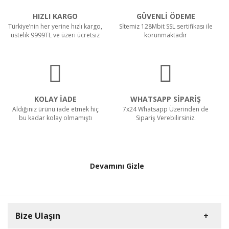
HIZLI KARGO
GÜVENLİ ÖDEME
Türkiye’nin her yerine hızlı kargo,
Sİtemiz 128Mbit SSL sertifikası ile
üstelik 9999TL ve üzeri ücretsiz
korunmaktadır
KOLAY İADE
WHATSAPP SİPARİŞ
Aldığınız ürünü iade etmek hiç
7x24 Whatsapp Üzerinden de
bu kadar kolay olmamıştı
Sipariş Verebilirsiniz.
Devamını Gizle
Bize Ulaşın